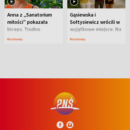
Anna z „Sanatorium
Gąsiewska i
miłości” pokazała
Sołtysiewicz wrócili w
biceps. Trudno
wyjątkowe miejsce. Na
uwierzyć, co przeszła
szlaku czekał
Rozmowy
Rozmowy
wcześniej
niedźwiedź