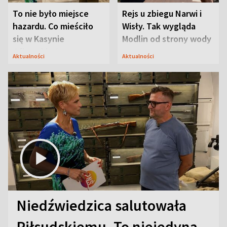
To nie było miejsce
Rejs u zbiegu Narwi i
hazardu. Co mieściło
Wisły. Tak wygląda
się w Kasynie
Modlin od strony wody
Oficerskim?
Aktualności
Aktualności
Niedźwiedzica salutowała
Piłsudskiemu. To niejedyna