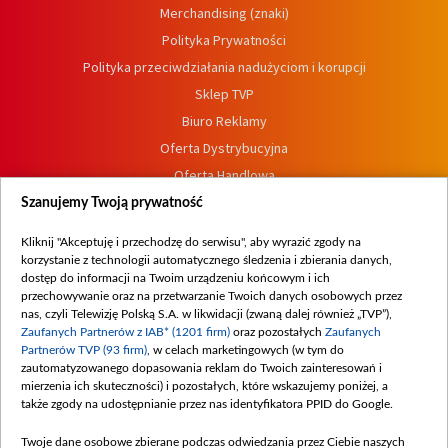
Merchandising (znaki)
Polityka Prywatności
Polityka przeciwdziałania nadużyciom i korupcji
Sklep TVP
Biuro Reklamy
Oferta Dystrybucyjna
Oferta Handlowa
Dostępność
Szanujemy Twoją prywatność
Moje zgody
Kliknij "Akceptuję i przechodzę do serwisu", aby wyrazić zgody na
Procedura zgłoszeń wewnętrznych
korzystanie z technologii automatycznego śledzenia i zbierania danych,
dostęp do informacji na Twoim urządzeniu końcowym i ich
przechowywanie oraz na przetwarzanie Twoich danych osobowych przez
nas, czyli Telewizję Polską S.A. w likwidacji (zwaną dalej również „TVP”),
Zaufanych Partnerów z IAB* (1201 firm)
oraz pozostałych
Zaufanych
Partnerów TVP (93 firm)
, w celach marketingowych (w tym do
zautomatyzowanego dopasowania reklam do Twoich zainteresowań i
mierzenia ich skuteczności) i pozostałych, które wskazujemy poniżej, a
także zgody na udostępnianie przez nas identyfikatora PPID do Google.
Twoje dane osobowe zbierane podczas odwiedzania przez Ciebie naszych