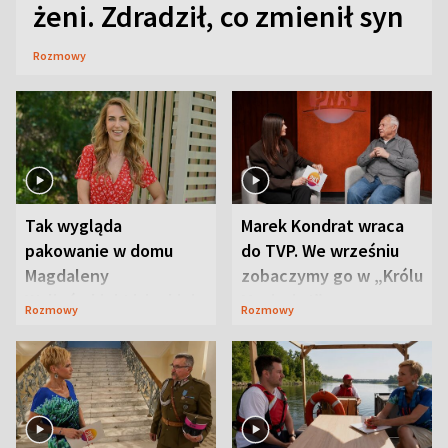
żeni. Zdradził, co zmienił syn
Rozmowy
Tak wygląda
Marek Kondrat wraca
pakowanie w domu
do TVP. We wrześniu
Magdaleny
zobaczymy go w „Królu
Waligórskiej-Lisieckiej.
Maciusiu I”
Rozmowy
Rozmowy
Mąż nie odpuszcza