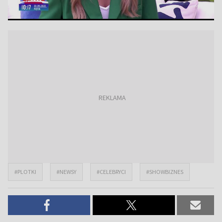
#PLOTKI
#NEWSY
#CELEBRYCI
#SHOWBIZNES