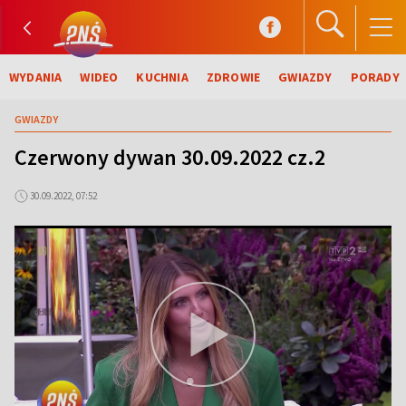
WYDANIA
WIDEO
KUCHNIA
ZDROWIE
GWIAZDY
PORADY
GWIAZDY
Czerwony dywan 30.09.2022 cz.2
30.09.2022, 07:52