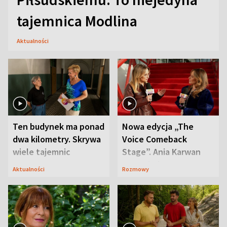
tajemnica Modlina
Aktualności
Ten budynek ma ponad
Nowa edycja „The
dwa kilometry. Skrywa
Voice Comeback
wiele tajemnic
Stage”. Ania Karwan
zapowiada
Aktualności
Rozmowy
niespodzianki