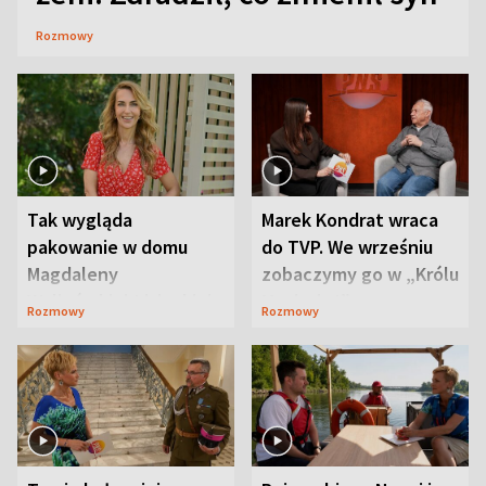
Rozmowy
Tak wygląda
Marek Kondrat wraca
pakowanie w domu
do TVP. We wrześniu
Magdaleny
zobaczymy go w „Królu
Waligórskiej-Lisieckiej.
Maciusiu I”
Rozmowy
Rozmowy
Mąż nie odpuszcza