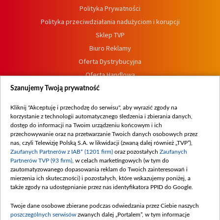
Polityka Prywatności
Polityka przeciwdziałania nadużyciom i korupcji
Sklep TVP
Biuro Reklamy
Oferta Dystrybucyjna
Oferta Handlowa
Dostępność
Szanujemy Twoją prywatność
Moje zgody
Kliknij "Akceptuję i przechodzę do serwisu", aby wyrazić zgody na
Procedura zgłoszeń wewnętrznych
korzystanie z technologii automatycznego śledzenia i zbierania danych,
dostęp do informacji na Twoim urządzeniu końcowym i ich
przechowywanie oraz na przetwarzanie Twoich danych osobowych przez
nas, czyli Telewizję Polską S.A. w likwidacji (zwaną dalej również „TVP”),
Zaufanych Partnerów z IAB* (1201 firm)
oraz pozostałych
Zaufanych
Partnerów TVP (93 firm)
, w celach marketingowych (w tym do
zautomatyzowanego dopasowania reklam do Twoich zainteresowań i
mierzenia ich skuteczności) i pozostałych, które wskazujemy poniżej, a
także zgody na udostępnianie przez nas identyfikatora PPID do Google.
Twoje dane osobowe zbierane podczas odwiedzania przez Ciebie naszych
poszczególnych serwisów
zwanych dalej „Portalem”, w tym informacje