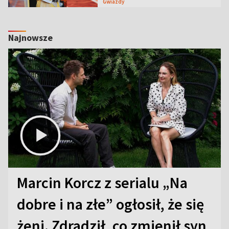
Gwiazdy
Najnowsze
Marcin Korcz z serialu „Na
dobre i na złe” ogłosił, że się
żeni. Zdradził, co zmienił syn