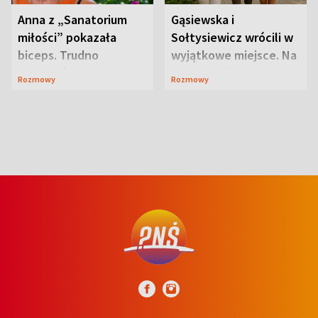
Anna z „Sanatorium
Gąsiewska i
miłości” pokazała
Sołtysiewicz wrócili w
biceps. Trudno
wyjątkowe miejsce. Na
uwierzyć, co przeszła
szlaku czekał
Rozmowy
Rozmowy
wcześniej
niedźwiedź