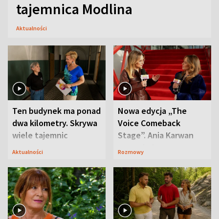
tajemnica Modlina
Aktualności
Ten budynek ma ponad
Nowa edycja „The
dwa kilometry. Skrywa
Voice Comeback
wiele tajemnic
Stage”. Ania Karwan
zapowiada
Aktualności
Rozmowy
niespodzianki