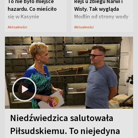
To nie było miejsce
Rejs u zbiegu Narwi i
hazardu. Co mieściło
Wisły. Tak wygląda
się w Kasynie
Modlin od strony wody
Oficerskim?
Aktualności
Aktualności
Niedźwiedzica salutowała
Piłsudskiemu. To niejedyna