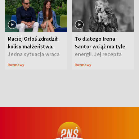
Maciej Orłoś zdradził
To dlatego Irena
kulisy małżeństwa.
Santor wciąż ma tyle
Jedna sytuacja wraca
energii. Jej recepta
jak bumerang
jest zaskakująco
Rozmowy
Rozmowy
prosta