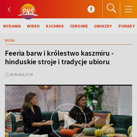
WYDANIA
WIDEO
KUCHNIA
ZDROWIE
GWIAZDY
PORADY
MODA
Feeria barw i królestwo kaszmiru -
hinduskie stroje i tradycje ubioru
28.09.2022, 07:34