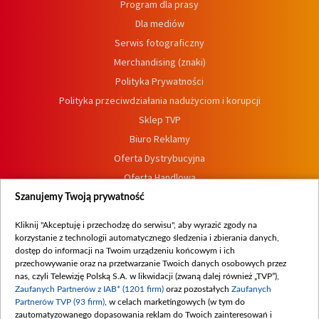
Program dla prasy
Dla mediów
Serwis fotograficzny
Merchandising (znaki)
Polityka Prywatności
Polityka przeciwdziałania nadużyciom i korupcji
Sklep TVP
Biuro Reklamy
Oferta Dystrybucyjna
Oferta Handlowa
Dostępność
Szanujemy Twoją prywatność
Moje zgody
Kliknij "Akceptuję i przechodzę do serwisu", aby wyrazić zgody na
Procedura zgłoszeń wewnętrznych
korzystanie z technologii automatycznego śledzenia i zbierania danych,
dostęp do informacji na Twoim urządzeniu końcowym i ich
przechowywanie oraz na przetwarzanie Twoich danych osobowych przez
nas, czyli Telewizję Polską S.A. w likwidacji (zwaną dalej również „TVP”),
Zaufanych Partnerów z IAB* (1201 firm)
oraz pozostałych
Zaufanych
Partnerów TVP (93 firm)
, w celach marketingowych (w tym do
zautomatyzowanego dopasowania reklam do Twoich zainteresowań i