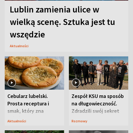
Lublin zamienia ulice w
wielką scenę. Sztuka jest tu
wszędzie
Aktualności
Cebularz lubelski.
Zespół KSU ma sposób
Prosta receptura i
na długowieczność.
smak, który zna
Zdradzili swój sekret
Lubelszczyzna
Aktualności
Rozmowy