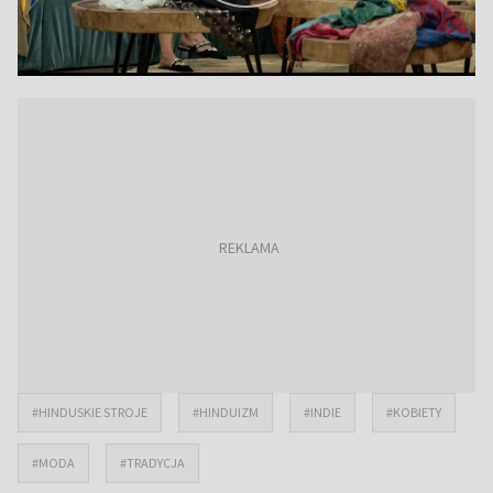
#HINDUSKIE STROJE
#HINDUIZM
#INDIE
#KOBIETY
#MODA
#TRADYCJA