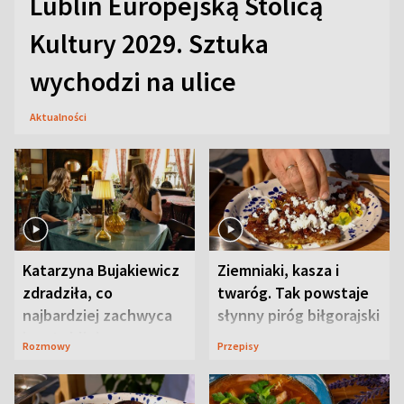
Lublin Europejską Stolicą
Kultury 2029. Sztuka
wychodzi na ulice
Aktualności
Katarzyna Bujakiewicz
Ziemniaki, kasza i
zdradziła, co
twaróg. Tak powstaje
najbardziej zachwyca
słynny piróg biłgorajski
ją w Lublinie
Rozmowy
Przepisy