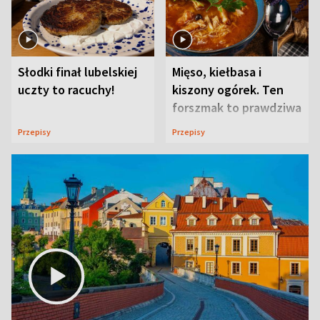
Słodki finał lubelskiej
Mięso, kiełbasa i
uczty to racuchy!
kiszony ogórek. Ten
forszmak to prawdziwa
uczta
Przepisy
Przepisy