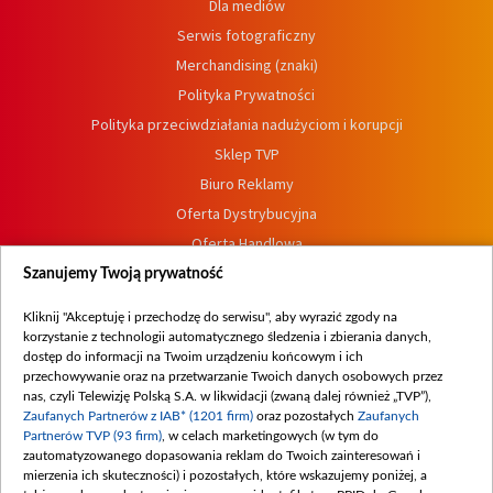
Dla mediów
Serwis fotograficzny
Merchandising (znaki)
Polityka Prywatności
Polityka przeciwdziałania nadużyciom i korupcji
Sklep TVP
Biuro Reklamy
Oferta Dystrybucyjna
Oferta Handlowa
Dostępność
Szanujemy Twoją prywatność
Moje zgody
Kliknij "Akceptuję i przechodzę do serwisu", aby wyrazić zgody na
Procedura zgłoszeń wewnętrznych
korzystanie z technologii automatycznego śledzenia i zbierania danych,
dostęp do informacji na Twoim urządzeniu końcowym i ich
przechowywanie oraz na przetwarzanie Twoich danych osobowych przez
nas, czyli Telewizję Polską S.A. w likwidacji (zwaną dalej również „TVP”),
Zaufanych Partnerów z IAB* (1201 firm)
oraz pozostałych
Zaufanych
Partnerów TVP (93 firm)
, w celach marketingowych (w tym do
zautomatyzowanego dopasowania reklam do Twoich zainteresowań i
mierzenia ich skuteczności) i pozostałych, które wskazujemy poniżej, a