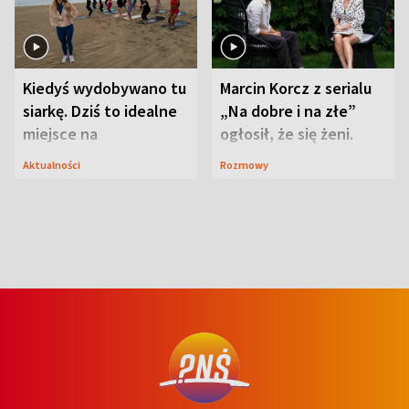
Kiedyś wydobywano tu
Marcin Korcz z serialu
siarkę. Dziś to idealne
„Na dobre i na złe”
miejsce na
ogłosił, że się żeni.
wypoczynek
Zdradził, co zmienił
Aktualności
Rozmowy
syn