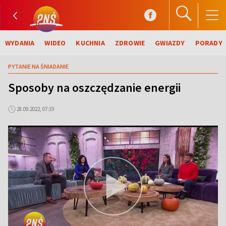
WYDANIA
WIDEO
KUCHNIA
ZDROWIE
GWIAZDY
PORADY
PYTANIE NA ŚNIADANIE
Sposoby na oszczędzanie energii
28.09.2022, 07:19