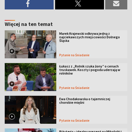
Więcej na ten temat
Marek Krajewski odkrywa jedną z
najciekawszych miejscowości Dolnego
Śląska
Pytanie na Śniadanie
Łukasz z „Rolnik szuka żony” o cenach
truskawek. Koszty i pogoda uderzają w
rolników
Pytanie na Śniadanie
Ewa Chodakowska o tajemniczej
chorobie mięśni
Pytanie na Śniadanie
Biżuteria – idealny prezent na Mikołajki i