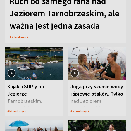
Ruch od samego rana nad
Jeziorem Tarnobrzeskim, ale
ważna jest jedna zasada
Aktualności
Kajaki i SUP-y na
Joga przy szumie wody
Jeziorze
i śpiewie ptaków. Tylko
Tarnobrzeskim.
nad Jeziorem
Przyrodnicy zwracają
Tarnobrzeskim
Aktualności
Aktualności
uwagę na coś jeszcze