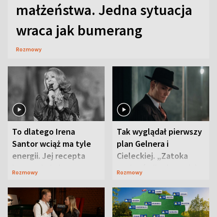
małżeństwa. Jedna sytuacja
wraca jak bumerang
Rozmowy
To dlatego Irena
Tak wyglądał pierwszy
Santor wciąż ma tyle
plan Gelnera i
energii. Jej recepta
Cieleckiej. „Zatoka
jest zaskakująco
szpiegów” od razu ich
Rozmowy
Rozmowy
prosta
zaskoczyła