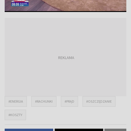
#ENERGIA
#RACHUNKI
#PRĄD
#OSZCZĘDZANIE
#KOSZTY