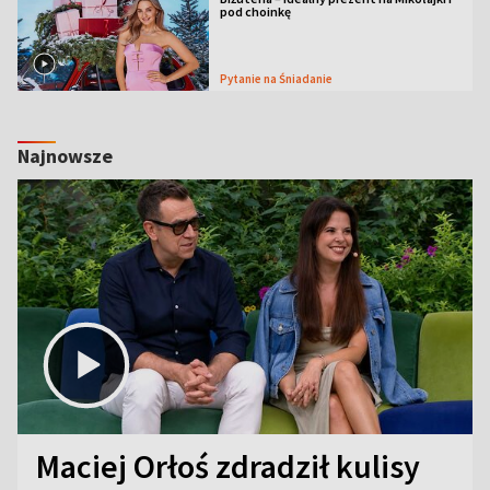
pod choinkę
Pytanie na Śniadanie
Najnowsze
Maciej Orłoś zdradził kulisy