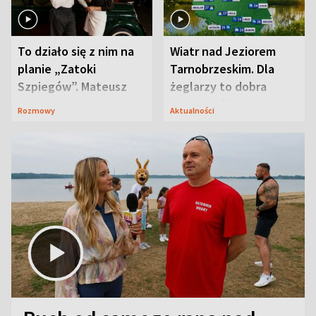
To działo się z nim na
Wiatr nad Jeziorem
planie „Zatoki
Tarnobrzeskim. Dla
Szpiegów”. Mateusz
żeglarzy to dobra
Janicki odsłonił
wiadomość
Rozmowy
Aktualności
aktorski sekret