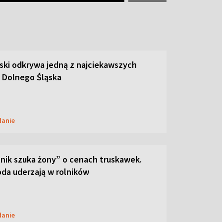
ski odkrywa jedną z najciekawszych
 Dolnego Śląska
danie
lnik szuka żony” o cenach truskawek.
oda uderzają w rolników
danie