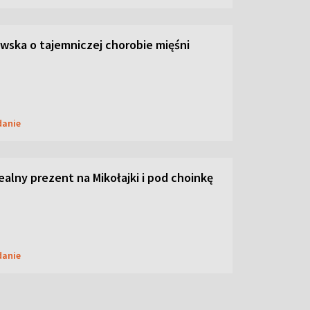
ska o tajemniczej chorobie mięśni
danie
dealny prezent na Mikołajki i pod choinkę
danie