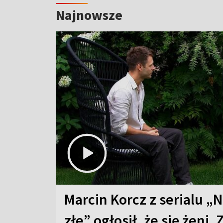
Najnowsze
Marcin Korcz z serialu „N
złe” ogłosił, że się żeni. 