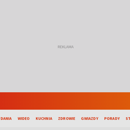
DANIA
WIDEO
KUCHNIA
ZDROWIE
GWIAZDY
PORADY
S