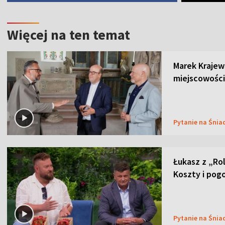
Więcej na ten temat
Marek Krajew
miejscowości
Pytanie na Śnia
Łukasz z „Ro
Koszty i pog
Pytanie na Śnia