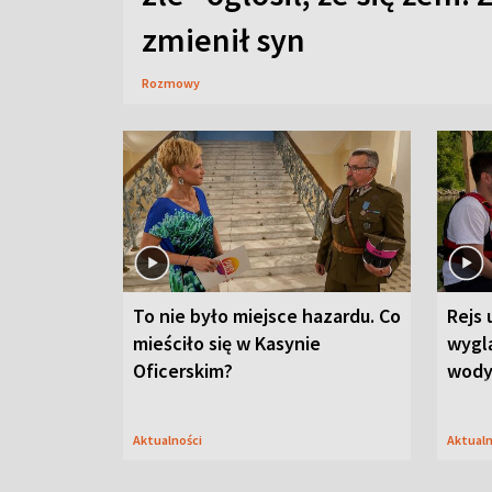
zmienił syn
Rozmowy
To nie było miejsce hazardu. Co
Rejs 
mieściło się w Kasynie
wygl
Oficerskim?
wod
Aktualności
Aktual