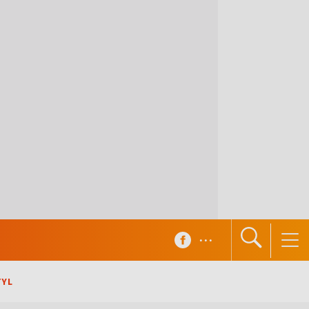
...
TYL