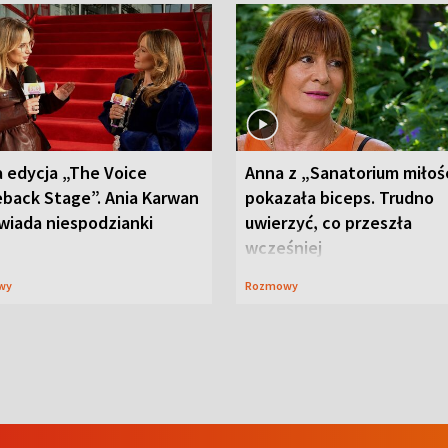
 edycja „The Voice
Anna z „Sanatorium miłoś
back Stage”. Ania Karwan
pokazała biceps. Trudno
wiada niespodzianki
uwierzyć, co przeszła
wcześniej
wy
Rozmowy