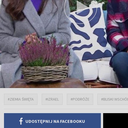
#ZIEMIA ŚWIĘTA
#IZRAEL
#PODRÓŻE
#BLISKI WSCHÓ
UDOSTĘPNIJ NA FACEBOOKU