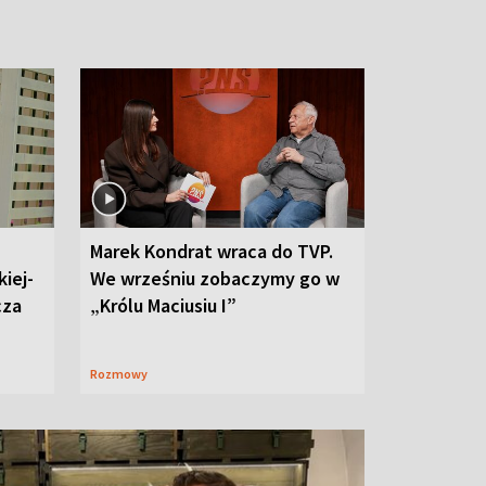
Marek Kondrat wraca do TVP.
iej-
We wrześniu zobaczymy go w
cza
„Królu Maciusiu I”
Rozmowy