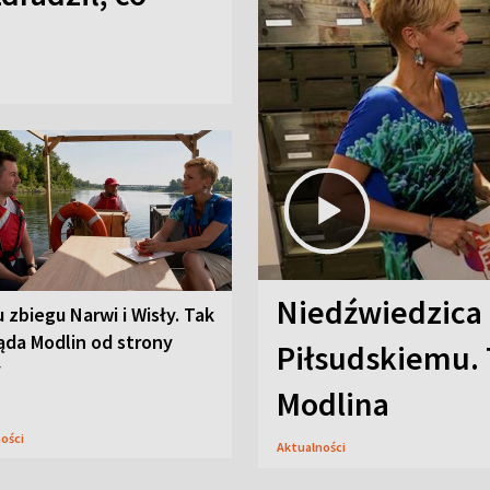
Niedźwiedzica
u zbiegu Narwi i Wisły. Tak
ąda Modlin od strony
Piłsudskiemu. 
y
Modlina
ności
Aktualności