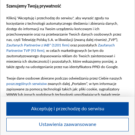
Dostępność
Szanujemy Twoją prywatność
Moje zgody
Kliknij "Akceptuję i przechodzę do serwisu", aby wyrazić zgody na
Procedura zgłoszeń wewnętrznych
korzystanie z technologii automatycznego śledzenia i zbierania danych,
dostęp do informacji na Twoim urządzeniu końcowym i ich
przechowywanie oraz na przetwarzanie Twoich danych osobowych przez
nas, czyli Telewizję Polską S.A. w likwidacji (zwaną dalej również „TVP”),
Zaufanych Partnerów z IAB* (1201 firm)
oraz pozostałych
Zaufanych
Partnerów TVP (93 firm)
, w celach marketingowych (w tym do
zautomatyzowanego dopasowania reklam do Twoich zainteresowań i
mierzenia ich skuteczności) i pozostałych, które wskazujemy poniżej, a
także zgody na udostępnianie przez nas identyfikatora PPID do Google.
Twoje dane osobowe zbierane podczas odwiedzania przez Ciebie naszych
poszczególnych serwisów
zwanych dalej „Portalem”, w tym informacje
zapisywane za pomocą technologii takich jak: pliki cookie, sygnalizatory
WWW lub innych podobnych technologii umożliwiających świadczenie
dopasowanych i bezpiecznych usług, personalizację treści oraz reklam,
udostępnianie funkcji mediów społecznościowych oraz analizowanie ruchu
Akceptuję i przechodzę do serwisu
w Internecie.
Twoje dane osobowe zbierane podczas odwiedzania przez Ciebie
Ustawienia zaawansowane
poszczególnych serwisów
na Portalu, takie jak adresy IP, identyfikatory
© 2026 Telewizja Polska S. A. w likwidacji
Twoich urządzeń końcowych i identyfikatory plików cookie, informacje o