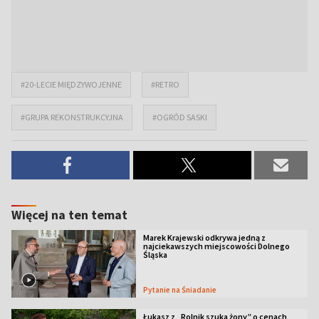
#20-LECIE MIĘDZYWOJENNE
#RETRO
#GRUPA REKONSTRUKCYJNA
#OGRÓD SASKI
Więcej na ten temat
Marek Krajewski odkrywa jedną z
najciekawszych miejscowości Dolnego
Śląska
Pytanie na Śniadanie
Łukasz z „Rolnik szuka żony” o cenach