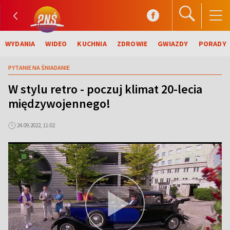
WYDANIA
WIDEO
KUCHNIA
ZDROWIE
GWIAZDY
PORADY
PYTANIE NA ŚNIADANIE
W stylu retro - poczuj klimat 20-lecia
międzywojennego!
24.09.2022, 11:02