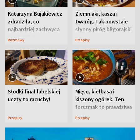
Katarzyna Bujakiewicz
Ziemniaki, kasza i
zdradziła, co
twaróg. Tak powstaje
najbardziej zachwyca
słynny piróg biłgorajski
ją w Lublinie
Rozmowy
Przepisy
Słodki finał lubelskiej
Mięso, kiełbasa i
uczty to racuchy!
kiszony ogórek. Ten
forszmak to prawdziwa
uczta
Przepisy
Przepisy