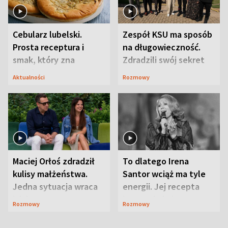
Cebularz lubelski.
Zespół KSU ma sposób
Prosta receptura i
na długowieczność.
smak, który zna
Zdradzili swój sekret
Lubelszczyzna
Aktualności
Rozmowy
Maciej Orłoś zdradził
To dlatego Irena
kulisy małżeństwa.
Santor wciąż ma tyle
Jedna sytuacja wraca
energii. Jej recepta
jak bumerang
jest zaskakująco
Rozmowy
Rozmowy
prosta