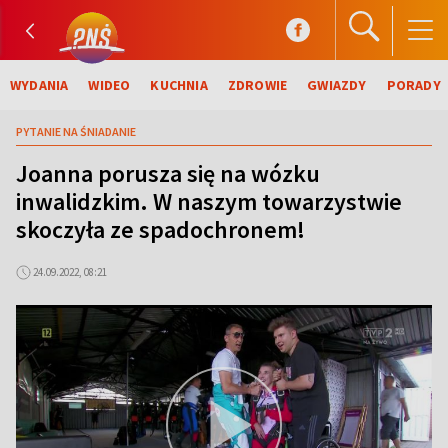
WYDANIA
WIDEO
KUCHNIA
ZDROWIE
GWIAZDY
PORADY
PYTANIE NA ŚNIADANIE
Joanna porusza się na wózku
inwalidzkim. W naszym towarzystwie
skoczyła ze spadochronem!
24.09.2022, 08:21