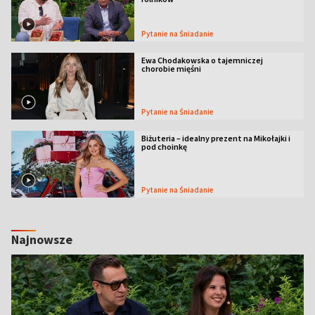
Pytanie na Śniadanie
Ewa Chodakowska o tajemniczej
chorobie mięśni
Pytanie na Śniadanie
Biżuteria – idealny prezent na Mikołajki i
pod choinkę
Pytanie na Śniadanie
Najnowsze