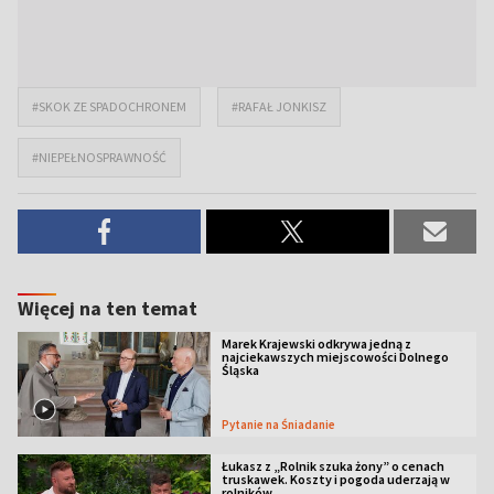
#SKOK ZE SPADOCHRONEM
#RAFAŁ JONKISZ
#NIEPEŁNOSPRAWNOŚĆ
Więcej na ten temat
Marek Krajewski odkrywa jedną z
najciekawszych miejscowości Dolnego
Śląska
Pytanie na Śniadanie
Łukasz z „Rolnik szuka żony” o cenach
truskawek. Koszty i pogoda uderzają w
rolników