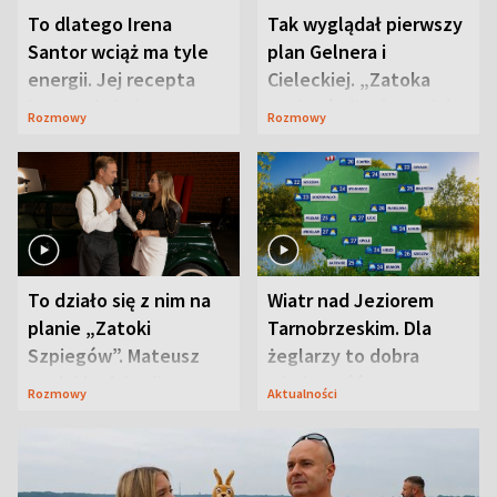
To dlatego Irena
Tak wyglądał pierwszy
Santor wciąż ma tyle
plan Gelnera i
energii. Jej recepta
Cieleckiej. „Zatoka
jest zaskakująco
szpiegów” od razu ich
Rozmowy
Rozmowy
prosta
zaskoczyła
To działo się z nim na
Wiatr nad Jeziorem
planie „Zatoki
Tarnobrzeskim. Dla
Szpiegów”. Mateusz
żeglarzy to dobra
Janicki odsłonił
wiadomość
Rozmowy
Aktualności
aktorski sekret