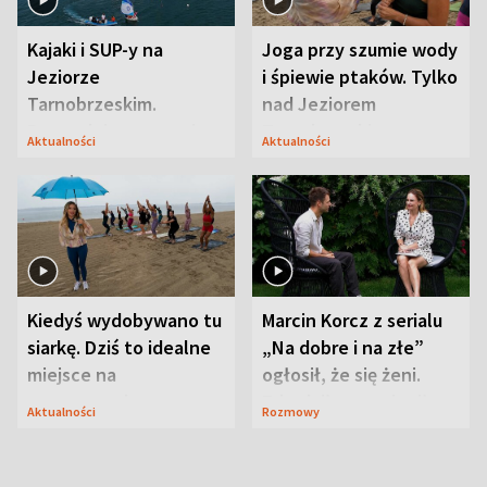
Kajaki i SUP-y na
Joga przy szumie wody
Jeziorze
i śpiewie ptaków. Tylko
Tarnobrzeskim.
nad Jeziorem
Przyrodnicy zwracają
Tarnobrzeskim
Aktualności
Aktualności
uwagę na coś jeszcze
Kiedyś wydobywano tu
Marcin Korcz z serialu
siarkę. Dziś to idealne
„Na dobre i na złe”
miejsce na
ogłosił, że się żeni.
wypoczynek
Zdradził, co zmienił
Aktualności
Rozmowy
syn