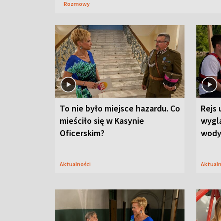
Rozmowy
To nie było miejsce hazardu. Co
Rejs 
mieściło się w Kasynie
wygl
Oficerskim?
wod
Aktualności
Aktual