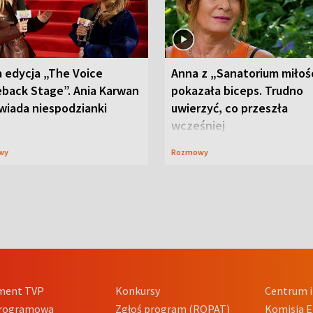
 edycja „The Voice
Anna z „Sanatorium miłoś
back Stage”. Ania Karwan
pokazała biceps. Trudno
wiada niespodzianki
uwierzyć, co przeszła
wcześniej
wy
Rozmowy
ment TVP
Konkursy
Centrum i
Programowa
Zgłoś program (ROPAT)
Komisja E