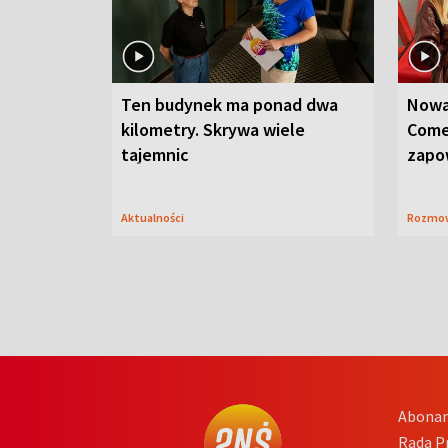
Ten budynek ma ponad dwa
Nowa
kilometry. Skrywa wiele
Come
tajemnic
zapo
Aktualności
Rozmo
Abona
Rada 