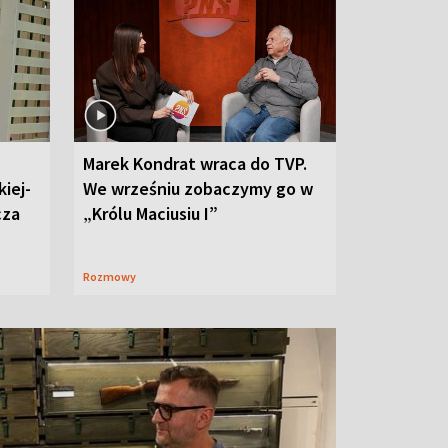
Marek Kondrat wraca do TVP.
iej-
We wrześniu zobaczymy go w
cza
„Królu Maciusiu I”
Rozmowy