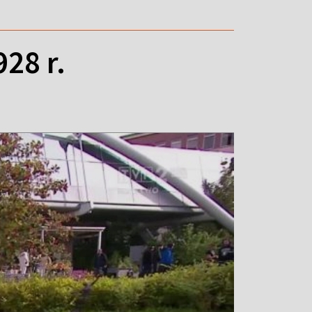
28 r.