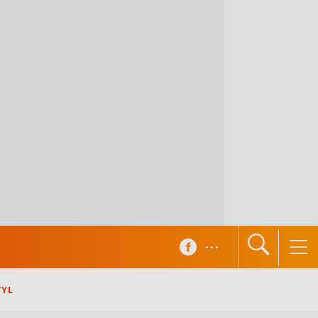
...
TYL