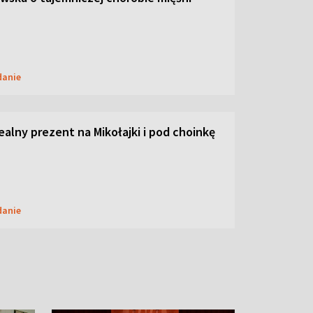
danie
dealny prezent na Mikołajki i pod choinkę
danie