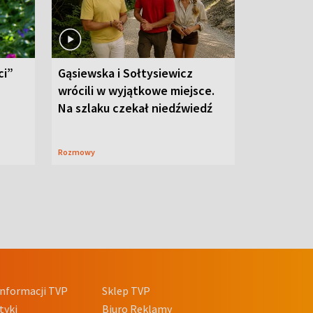
ci”
Gąsiewska i Sołtysiewicz
wrócili w wyjątkowe miejsce.
Na szlaku czekał niedźwiedź
Rozmowy
nformacji TVP
Sklep TVP
tyki
Biuro Reklamy