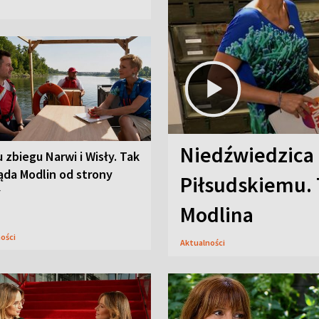
Niedźwiedzica
u zbiegu Narwi i Wisły. Tak
ąda Modlin od strony
Piłsudskiemu. 
y
Modlina
ności
Aktualności