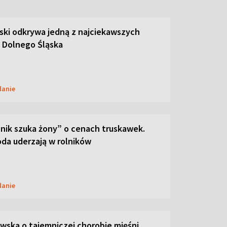
ski odkrywa jedną z najciekawszych
 Dolnego Śląska
danie
lnik szuka żony” o cenach truskawek.
oda uderzają w rolników
danie
ska o tajemniczej chorobie mięśni