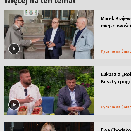
Więcej na ten temat
Marek Krajew
miejscowości
Pytanie na Śnia
Łukasz z „Ro
Koszty i pog
Pytanie na Śnia
Ewa Chodakow