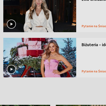
Pytanie na Śnia
Biżuteria – i
Pytanie na Śnia