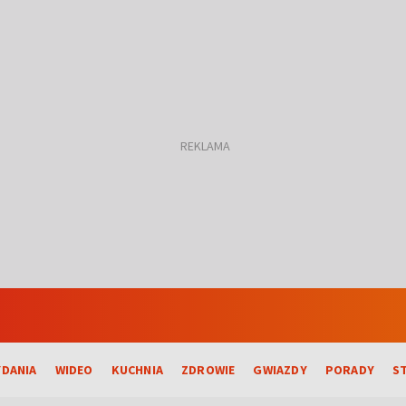
DANIA
WIDEO
KUCHNIA
ZDROWIE
GWIAZDY
PORADY
S