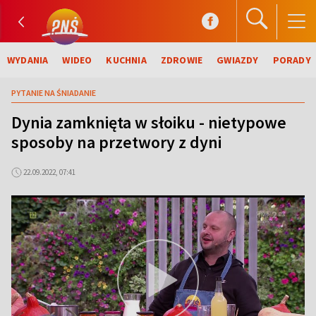
WYDANIA
WIDEO
KUCHNIA
ZDROWIE
GWIAZDY
PORADY
PYTANIE NA ŚNIADANIE
Dynia zamknięta w słoiku - nietypowe
sposoby na przetwory z dyni
22.09.2022, 07:41