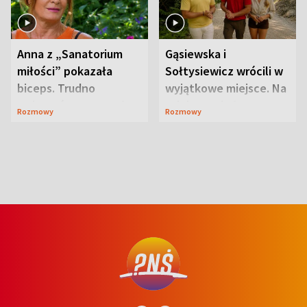
Anna z „Sanatorium
Gąsiewska i
miłości” pokazała
Sołtysiewicz wrócili w
biceps. Trudno
wyjątkowe miejsce. Na
uwierzyć, co przeszła
szlaku czekał
Rozmowy
Rozmowy
wcześniej
niedźwiedź