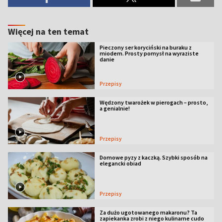
Więcej na ten temat
Pieczony ser koryciński na buraku z
miodem. Prosty pomysł na wyraziste
danie
Przepisy
Wędzony twarożek w pierogach – prosto,
a genialnie!
Przepisy
Domowe pyzy z kaczką. Szybki sposób na
elegancki obiad
Przepisy
Za dużo ugotowanego makaronu? Ta
zapiekanka zrobi z niego kulinarne cudo