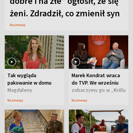
dobre i na złe” ogłosił, że się
żeni. Zdradził, co zmienił syn
Rozmowy
Tak wygląda
Marek Kondrat wraca
pakowanie w domu
do TVP. We wrześniu
Magdaleny
zobaczymy go w „Królu
Waligórskiej-Lisieckiej.
Maciusiu I”
Rozmowy
Rozmowy
Mąż nie odpuszcza