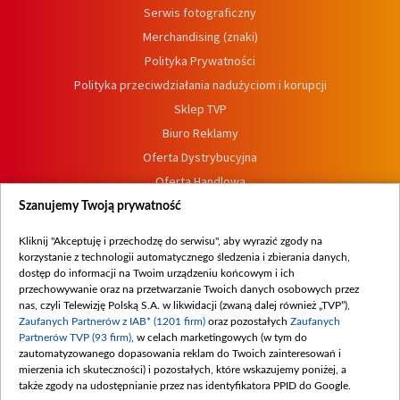
Serwis fotograficzny
Merchandising (znaki)
Polityka Prywatności
Polityka przeciwdziałania nadużyciom i korupcji
Sklep TVP
Biuro Reklamy
Oferta Dystrybucyjna
Oferta Handlowa
Dostępność
Szanujemy Twoją prywatność
Moje zgody
Kliknij "Akceptuję i przechodzę do serwisu", aby wyrazić zgody na
Procedura zgłoszeń wewnętrznych
korzystanie z technologii automatycznego śledzenia i zbierania danych,
dostęp do informacji na Twoim urządzeniu końcowym i ich
przechowywanie oraz na przetwarzanie Twoich danych osobowych przez
nas, czyli Telewizję Polską S.A. w likwidacji (zwaną dalej również „TVP”),
Zaufanych Partnerów z IAB* (1201 firm)
oraz pozostałych
Zaufanych
Partnerów TVP (93 firm)
, w celach marketingowych (w tym do
zautomatyzowanego dopasowania reklam do Twoich zainteresowań i
mierzenia ich skuteczności) i pozostałych, które wskazujemy poniżej, a
także zgody na udostępnianie przez nas identyfikatora PPID do Google.