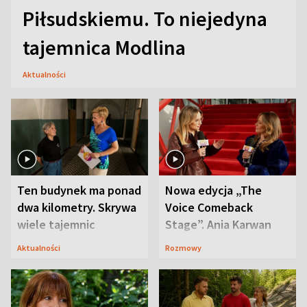
Piłsudskiemu. To niejedyna
tajemnica Modlina
Aktualności
Ten budynek ma ponad
Nowa edycja „The
dwa kilometry. Skrywa
Voice Comeback
wiele tajemnic
Stage”. Ania Karwan
zapowiada
Aktualności
Rozmowy
niespodzianki