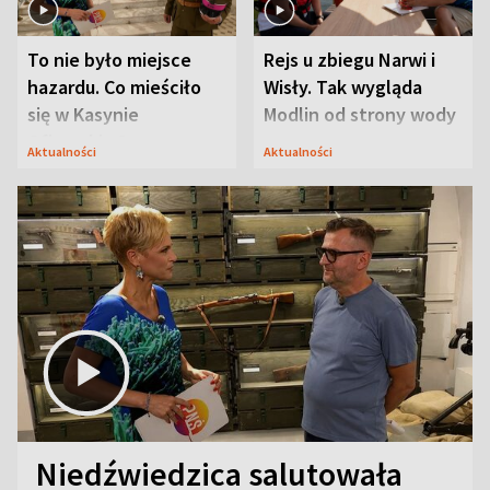
To nie było miejsce
Rejs u zbiegu Narwi i
hazardu. Co mieściło
Wisły. Tak wygląda
się w Kasynie
Modlin od strony wody
Oficerskim?
Aktualności
Aktualności
Niedźwiedzica salutowała