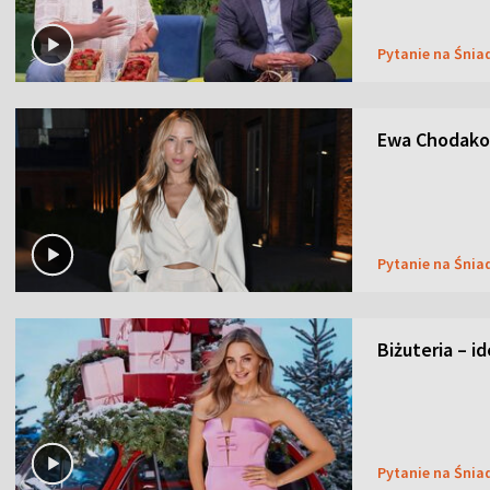
Pytanie na Śnia
Ewa Chodakow
Pytanie na Śnia
Biżuteria – i
Pytanie na Śnia