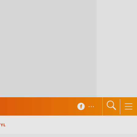
...
TYL