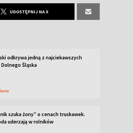
UDOSTĘPNIJ NA X
ski odkrywa jedną z najciekawszych
 Dolnego Śląska
danie
lnik szuka żony” o cenach truskawek.
oda uderzają w rolników