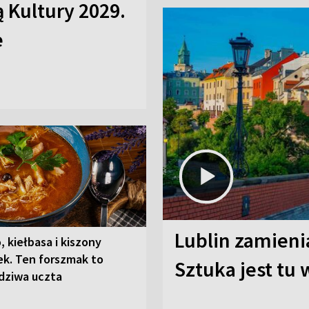
ą Kultury 2029.
e
Lublin zamienia
, kiełbasa i kiszony
ek. Ten forszmak to
Sztuka jest tu
dziwa uczta