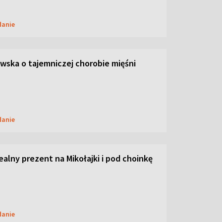
danie
ska o tajemniczej chorobie mięśni
danie
dealny prezent na Mikołajki i pod choinkę
danie