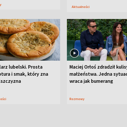
sy
Aktualności
arz lubelski. Prosta
Maciej Orłoś zdradził kulis
tura i smak, który zna
małżeństwa. Jedna sytua
lszczyzna
wraca jak bumerang
ności
Rozmowy