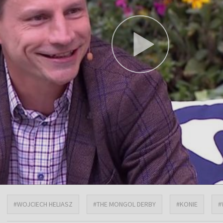
#WOJCIECH HELIASZ
#THE MONGOL DERBY
#KONIE
#