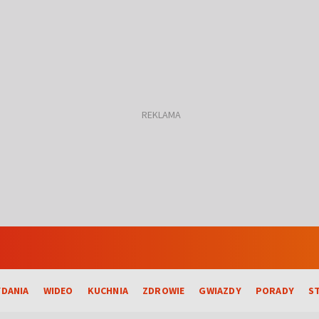
DANIA
WIDEO
KUCHNIA
ZDROWIE
GWIAZDY
PORADY
S