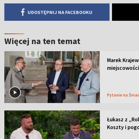
UDOSTĘPNIJ NA FACEBOOKU
Więcej na ten temat
Marek Krajew
miejscowości
Pytanie na Śnia
Łukasz z „Ro
Koszty i pog