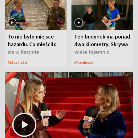
To nie było miejsce
Ten budynek ma ponad
hazardu. Co mieściło
dwa kilometry. Skrywa
się w Kasynie
wiele tajemnic
Oficerskim?
Aktualności
Aktualności