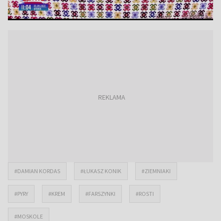
#DAMIAN KORDAS
#ŁUKASZ KONIK
#ZIEMNIAKI
#PYRY
#KREM
#FARSZYNKI
#ROSTI
#MOSKOLE