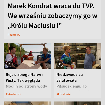
Marek Kondrat wraca do TVP.
We wrześniu zobaczymy go w
„Królu Maciusiu I”
Rozmowy
Rejs u zbiegu Narwi i
Niedźwiedzica
Wisły. Tak wygląda
salutowała
Modlin od strony wody
Piłsudskiemu. To
niejedyna tajemnica
Aktualności
Aktualności
Modlina