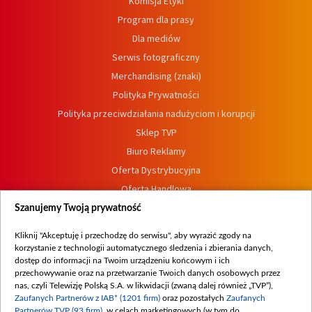
Komisja Etyki
Program dla prasy
Dla mediów
Serwis fotograficzny
Merchandising (znaki)
Polityka Prywatności
Polityka przeciwdziałania nadużyciom i korupcji
Sklep TVP
Biuro Reklamy
Oferta Dystrybucyjna
Oferta Handlowa
Dostępność
Szanujemy Twoją prywatność
Moje zgody
Kliknij "Akceptuję i przechodzę do serwisu", aby wyrazić zgody na
Procedura zgłoszeń wewnętrznych
korzystanie z technologii automatycznego śledzenia i zbierania danych,
dostęp do informacji na Twoim urządzeniu końcowym i ich
przechowywanie oraz na przetwarzanie Twoich danych osobowych przez
nas, czyli Telewizję Polską S.A. w likwidacji (zwaną dalej również „TVP”),
Zaufanych Partnerów z IAB* (1201 firm)
oraz pozostałych
Zaufanych
Partnerów TVP (93 firm)
, w celach marketingowych (w tym do