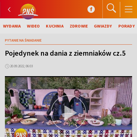
WYDANIA
WIDEO
KUCHNIA
ZDROWIE
GWIAZDY
PORADY
PYTANIE NA ŚNIADANIE
Pojedynek na dania z ziemniaków cz.5
20.09.2022, 06:03