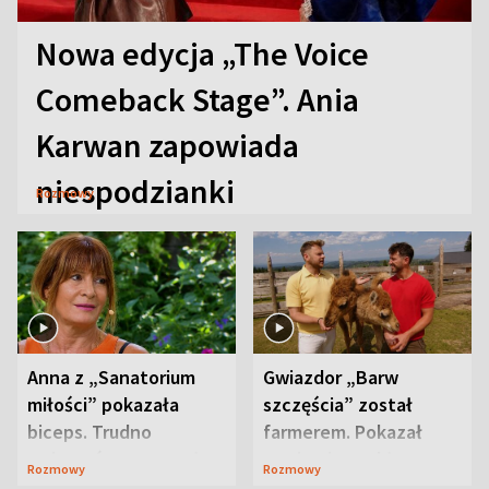
Nowa edycja „The Voice
Comeback Stage”. Ania
Karwan zapowiada
niespodzianki
Rozmowy
Anna z „Sanatorium
Gwiazdor „Barw
miłości” pokazała
szczęścia” został
biceps. Trudno
farmerem. Pokazał
uwierzyć, co przeszła
swoje niezwykłe
Rozmowy
Rozmowy
wcześniej
ranczo