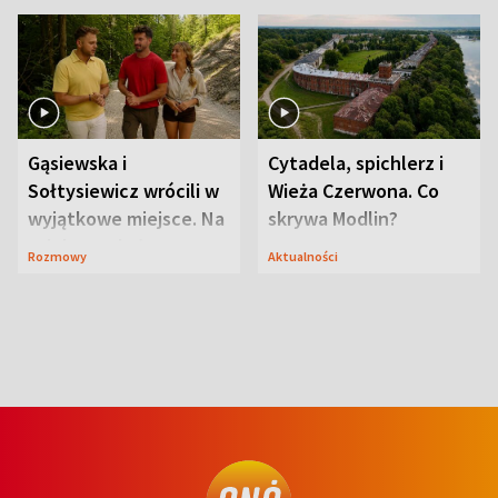
Gąsiewska i
Cytadela, spichlerz i
Sołtysiewicz wrócili w
Wieża Czerwona. Co
wyjątkowe miejsce. Na
skrywa Modlin?
szlaku czekał
Rozmowy
Aktualności
niedźwiedź