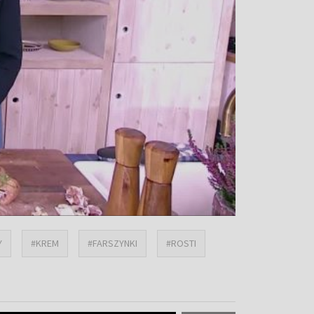
Y
#KREM
#FARSZYNKI
#ROSTI