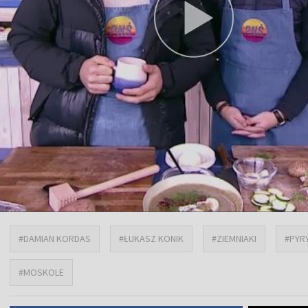
#DAMIAN KORDAS
#ŁUKASZ KONIK
#ZIEMNIAKI
#PYR
#MOSKOLE