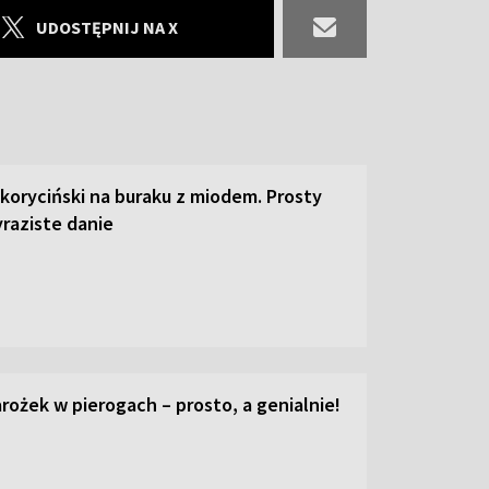
UDOSTĘPNIJ NA X
 koryciński na buraku z miodem. Prosty
raziste danie
ożek w pierogach – prosto, a genialnie!