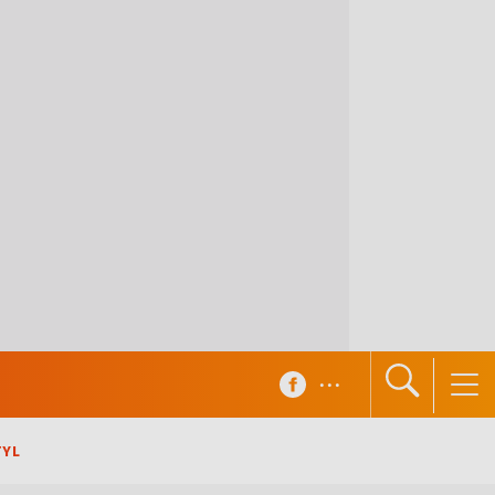
...
TYL