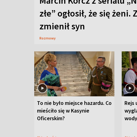
Marcin Korcz z serialu „N
złe” ogłosił, że się żeni. 
zmienił syn
Rozmowy
To nie było miejsce hazardu. Co
Rejs 
mieściło się w Kasynie
wygl
Oficerskim?
wod