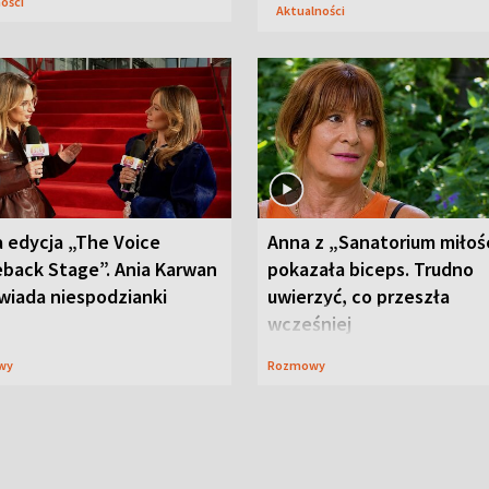
ności
Aktualności
 edycja „The Voice
Anna z „Sanatorium miłoś
back Stage”. Ania Karwan
pokazała biceps. Trudno
wiada niespodzianki
uwierzyć, co przeszła
wcześniej
wy
Rozmowy