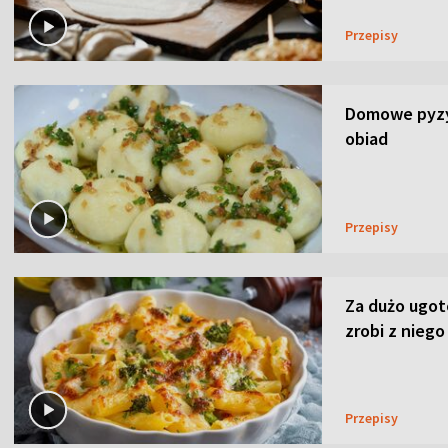
Przepisy
Domowe pyzy 
obiad
Przepisy
Za dużo ugo
zrobi z niego
Przepisy