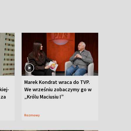
Marek Kondrat wraca do TVP.
iej-
We wrześniu zobaczymy go w
cza
„Królu Maciusiu I”
Rozmowy