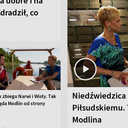
a dobre i na
Zdradził, co
Niedźwiedzica
u zbiegu Narwi i Wisły. Tak
ąda Modlin od strony
Piłsudskiemu. 
y
Modlina