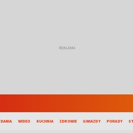
DANIA
WIDEO
KUCHNIA
ZDROWIE
GWIAZDY
PORADY
S