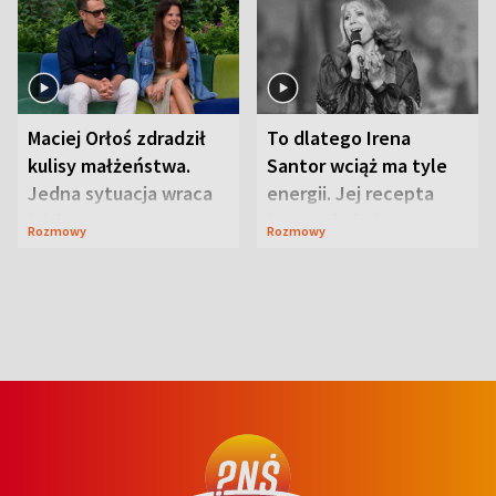
Maciej Orłoś zdradził
To dlatego Irena
kulisy małżeństwa.
Santor wciąż ma tyle
Jedna sytuacja wraca
energii. Jej recepta
jak bumerang
jest zaskakująco
Rozmowy
Rozmowy
prosta