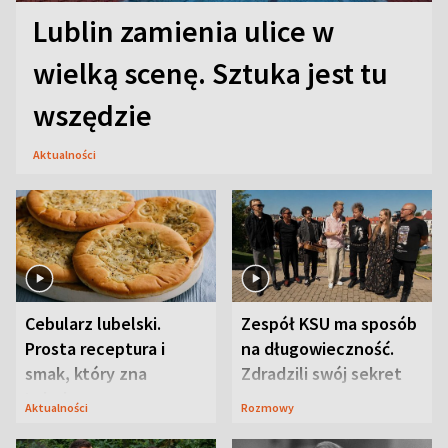
Lublin zamienia ulice w
wielką scenę. Sztuka jest tu
wszędzie
Aktualności
Cebularz lubelski.
Zespół KSU ma sposób
Prosta receptura i
na długowieczność.
smak, który zna
Zdradzili swój sekret
Lubelszczyzna
Aktualności
Rozmowy