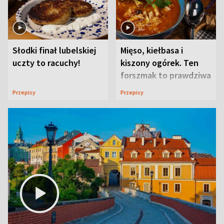
Słodki finał lubelskiej
Mięso, kiełbasa i
uczty to racuchy!
kiszony ogórek. Ten
forszmak to prawdziwa
uczta
Przepisy
Przepisy