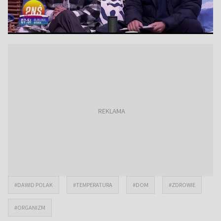
#DAWID POLAK
#TEMPERATURA
#DOM
#ZDROWIE
#ORGANIZM