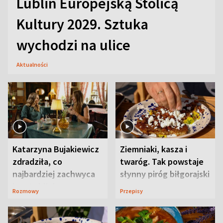
Lublin Europejską Stolicą
Kultury 2029. Sztuka
wychodzi na ulice
Aktualności
Katarzyna Bujakiewicz
Ziemniaki, kasza i
zdradziła, co
twaróg. Tak powstaje
najbardziej zachwyca
słynny piróg biłgorajski
ją w Lublinie
Rozmowy
Przepisy