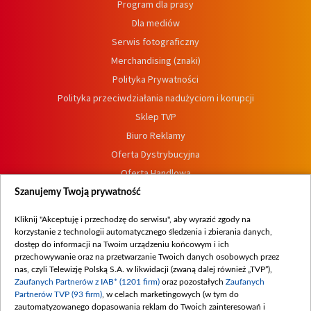
Program dla prasy
Dla mediów
Serwis fotograficzny
Merchandising (znaki)
Polityka Prywatności
Polityka przeciwdziałania nadużyciom i korupcji
Sklep TVP
Biuro Reklamy
Oferta Dystrybucyjna
Oferta Handlowa
Dostępność
Szanujemy Twoją prywatność
Moje zgody
Kliknij "Akceptuję i przechodzę do serwisu", aby wyrazić zgody na
Procedura zgłoszeń wewnętrznych
korzystanie z technologii automatycznego śledzenia i zbierania danych,
dostęp do informacji na Twoim urządzeniu końcowym i ich
przechowywanie oraz na przetwarzanie Twoich danych osobowych przez
nas, czyli Telewizję Polską S.A. w likwidacji (zwaną dalej również „TVP”),
Zaufanych Partnerów z IAB* (1201 firm)
oraz pozostałych
Zaufanych
Partnerów TVP (93 firm)
, w celach marketingowych (w tym do
zautomatyzowanego dopasowania reklam do Twoich zainteresowań i