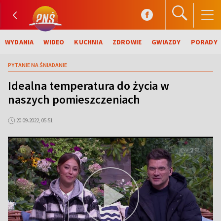
WYDANIA
WIDEO
KUCHNIA
ZDROWIE
GWIAZDY
PORADY
PYTANIE NA ŚNIADANIE
Idealna temperatura do życia w
naszych pomieszczeniach
20.09.2022, 05:51