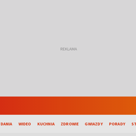
DANIA
WIDEO
KUCHNIA
ZDROWIE
GWIAZDY
PORADY
S