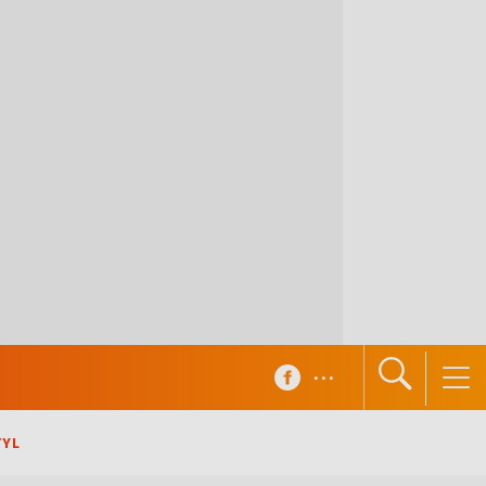
...
TYL