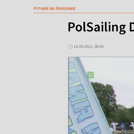
PYTANIE NA ŚNIADANIE
PolSailing 
18.09.2022, 08:00