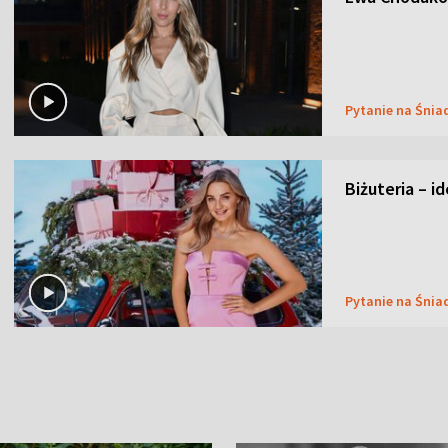
Pytanie na Śnia
Biżuteria – i
Pytanie na Śnia