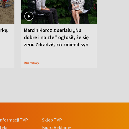
rkę.
Marcin Korcz z serialu „Na
dobre i na złe” ogłosił, że się
żeni. Zdradził, co zmienił syn
Rozmowy
nformacji TVP
Sklep TVP
tyki
Biuro Reklamy