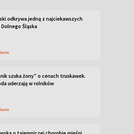
ski odkrywa jedną z najciekawszych
 Dolnego Śląska
danie
lnik szuka żony” o cenach truskawek.
oda uderzają w rolników
danie
ska o tajemniczej chorobie mięśni