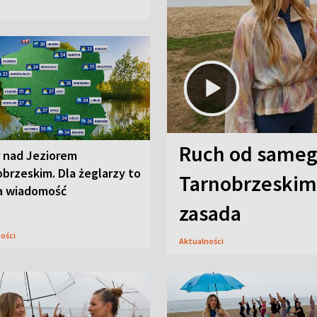
Ruch od sameg
r nad Jeziorem
brzeskim. Dla żeglarzy to
Tarnobrzeskim,
a wiadomość
zasada
ności
Aktualności