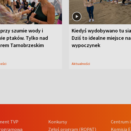
przy szumie wody i
Kiedyś wydobywano tu sia
ie ptaków. Tylko nad
Dziś to idealne miejsce na
orem Tarnobrzeskim
wypoczynek
ności
Aktualności
ment TVP
Konkursy
Centrum i
Programowa
Zgłoś program (ROPAT)
Komisja E