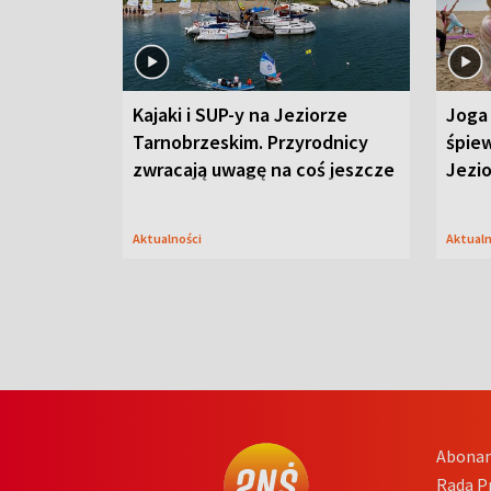
Kajaki i SUP-y na Jeziorze
Joga 
Tarnobrzeskim. Przyrodnicy
śpiew
zwracają uwagę na coś jeszcze
Jezi
Aktualności
Aktual
Abona
Rada 