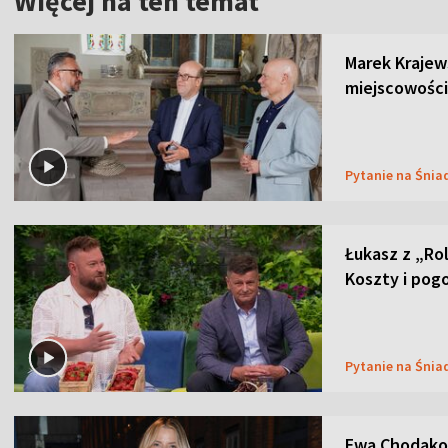
Więcej na ten temat
Marek Krajew
miejscowości
Pytanie na Śnia
Łukasz z „Ro
Koszty i pog
Pytanie na Śnia
Ewa Chodakow