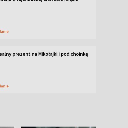
danie
dealny prezent na Mikołajki i pod choinkę
danie