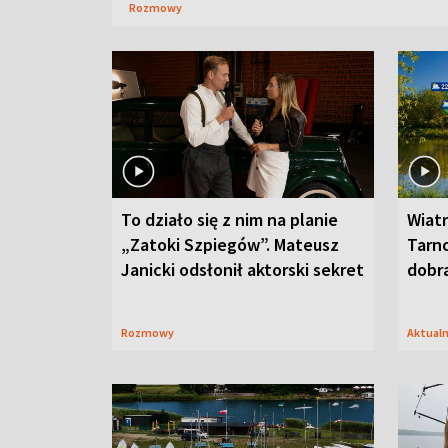
Rozmowy
To działo się z nim na planie
Wiat
„Zatoki Szpiegów”. Mateusz
Tarno
Janicki odsłonił aktorski sekret
dobr
Rozmowy
Aktual