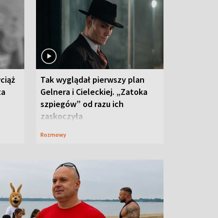
ciąż
Tak wyglądał pierwszy plan
ta
Gelnera i Cieleckiej. „Zatoka
szpiegów” od razu ich
zaskoczyła
Rozmowy