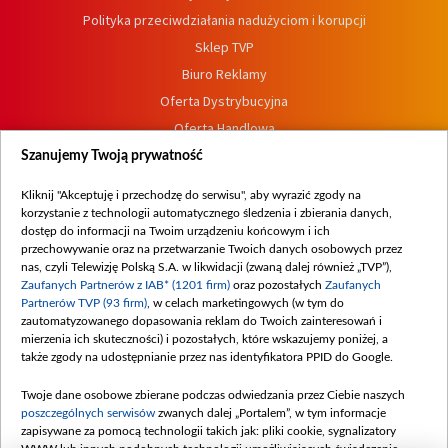
Polityka przeciwdziałania nadużyciom i korupcji
Sklep TVP
Biuro Reklamy
Oferta Dystrybucyjna
Oferta Handlowa
Dostępność
Szanujemy Twoją prywatność
Moje zgody
Kliknij "Akceptuję i przechodzę do serwisu", aby wyrazić zgody na
Procedura zgłoszeń wewnętrznych
korzystanie z technologii automatycznego śledzenia i zbierania danych,
dostęp do informacji na Twoim urządzeniu końcowym i ich
przechowywanie oraz na przetwarzanie Twoich danych osobowych przez
nas, czyli Telewizję Polską S.A. w likwidacji (zwaną dalej również „TVP”),
Zaufanych Partnerów z IAB* (1201 firm)
oraz pozostałych
Zaufanych
Partnerów TVP (93 firm)
, w celach marketingowych (w tym do
zautomatyzowanego dopasowania reklam do Twoich zainteresowań i
mierzenia ich skuteczności) i pozostałych, które wskazujemy poniżej, a
także zgody na udostępnianie przez nas identyfikatora PPID do Google.
Twoje dane osobowe zbierane podczas odwiedzania przez Ciebie naszych
poszczególnych serwisów
zwanych dalej „Portalem”, w tym informacje
zapisywane za pomocą technologii takich jak: pliki cookie, sygnalizatory