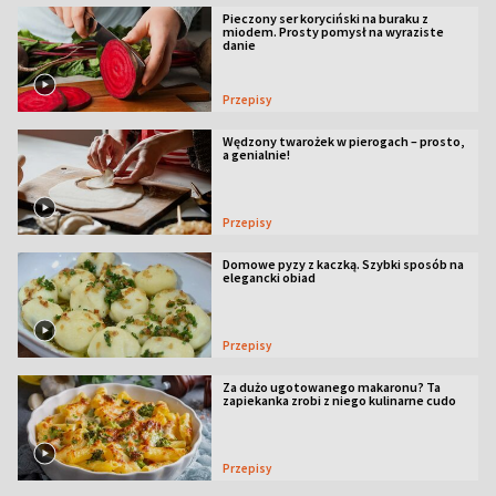
Pieczony ser koryciński na buraku z
miodem. Prosty pomysł na wyraziste
danie
Przepisy
Wędzony twarożek w pierogach – prosto,
a genialnie!
Przepisy
Domowe pyzy z kaczką. Szybki sposób na
elegancki obiad
Przepisy
Za dużo ugotowanego makaronu? Ta
zapiekanka zrobi z niego kulinarne cudo
Przepisy