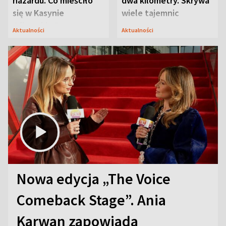
hazardu. Co mieściło
dwa kilometry. Skrywa
się w Kasynie
wiele tajemnic
Oficerskim?
Aktualności
Aktualności
Nowa edycja „The Voice
Comeback Stage”. Ania
Karwan zapowiada