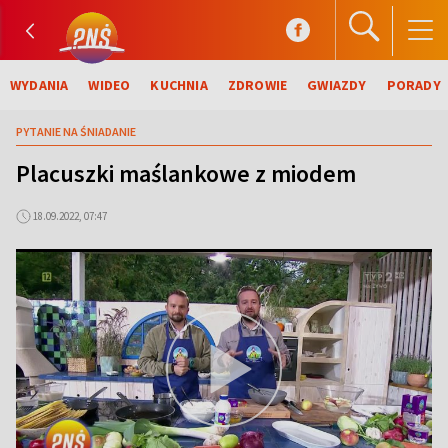
WYDANIA
WIDEO
KUCHNIA
ZDROWIE
GWIAZDY
PORADY
PYTANIE NA ŚNIADANIE
Placuszki maślankowe z miodem
18.09.2022, 07:47