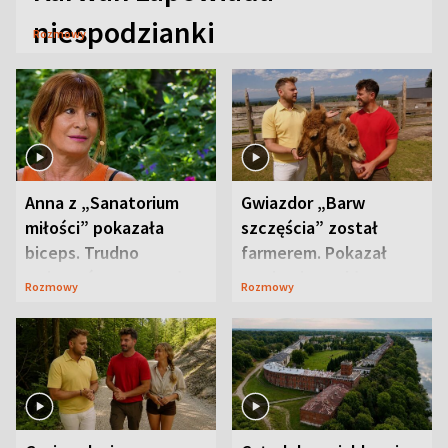
niespodzianki
Rozmowy
Anna z „Sanatorium
Gwiazdor „Barw
miłości” pokazała
szczęścia” został
biceps. Trudno
farmerem. Pokazał
uwierzyć, co przeszła
swoje niezwykłe
Rozmowy
Rozmowy
wcześniej
ranczo