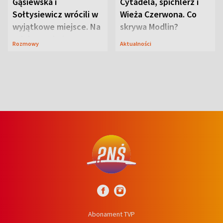
Gąsiewska i
Cytadela, spichlerz i
Sołtysiewicz wrócili w
Wieża Czerwona. Co
wyjątkowe miejsce. Na
skrywa Modlin?
szlaku czekał
Rozmowy
Aktualności
niedźwiedź
Abonament TVP