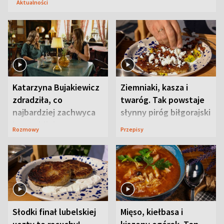
Aktualności
Katarzyna Bujakiewicz
Ziemniaki, kasza i
zdradziła, co
twaróg. Tak powstaje
najbardziej zachwyca
słynny piróg biłgorajski
ją w Lublinie
Rozmowy
Przepisy
Słodki finał lubelskiej
Mięso, kiełbasa i