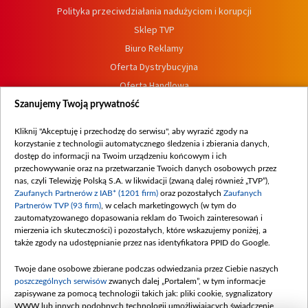
Polityka przeciwdziałania nadużyciom i korupcji
Sklep TVP
Biuro Reklamy
Oferta Dystrybucyjna
Oferta Handlowa
Dostępność
Szanujemy Twoją prywatność
Moje zgody
Kliknij "Akceptuję i przechodzę do serwisu", aby wyrazić zgody na
Procedura zgłoszeń wewnętrznych
korzystanie z technologii automatycznego śledzenia i zbierania danych,
dostęp do informacji na Twoim urządzeniu końcowym i ich
przechowywanie oraz na przetwarzanie Twoich danych osobowych przez
nas, czyli Telewizję Polską S.A. w likwidacji (zwaną dalej również „TVP”),
Zaufanych Partnerów z IAB* (1201 firm)
oraz pozostałych
Zaufanych
Partnerów TVP (93 firm)
, w celach marketingowych (w tym do
zautomatyzowanego dopasowania reklam do Twoich zainteresowań i
mierzenia ich skuteczności) i pozostałych, które wskazujemy poniżej, a
także zgody na udostępnianie przez nas identyfikatora PPID do Google.
Twoje dane osobowe zbierane podczas odwiedzania przez Ciebie naszych
poszczególnych serwisów
zwanych dalej „Portalem”, w tym informacje
zapisywane za pomocą technologii takich jak: pliki cookie, sygnalizatory
WWW lub innych podobnych technologii umożliwiających świadczenie