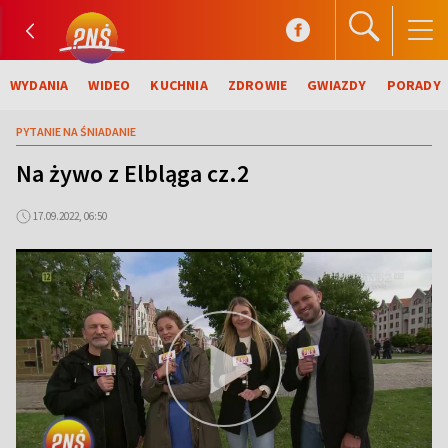
WYDANIA
WIDEO
KUCHNIA
ZDROWIE
GWIAZDY
PORADY
PYTANIE NA ŚNIADANIE
Na żywo z Elbląga cz.2
17.09.2022, 06:50