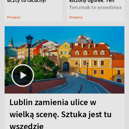
uczty to racuchy!
kiszony ogórek. Ten
forszmak to prawdziwa
uczta
Przepisy
Przepisy
Lublin zamienia ulice w
wielką scenę. Sztuka jest tu
wszędzie