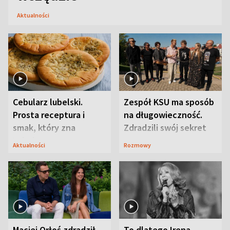
Aktualności
Cebularz lubelski.
Zespół KSU ma sposób
Prosta receptura i
na długowieczność.
smak, który zna
Zdradzili swój sekret
Lubelszczyzna
Aktualności
Rozmowy
Maciej Orłoś zdradził
To dlatego Irena