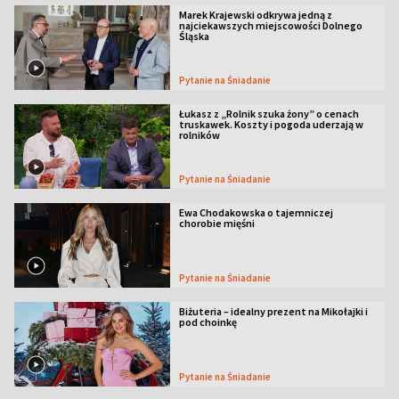
Marek Krajewski odkrywa jedną z
najciekawszych miejscowości Dolnego
Śląska
Pytanie na Śniadanie
Łukasz z „Rolnik szuka żony” o cenach
truskawek. Koszty i pogoda uderzają w
rolników
Pytanie na Śniadanie
Ewa Chodakowska o tajemniczej
chorobie mięśni
Pytanie na Śniadanie
Biżuteria – idealny prezent na Mikołajki i
pod choinkę
Pytanie na Śniadanie