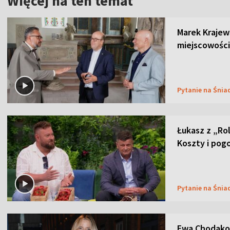
Więcej na ten temat
Marek Krajew
miejscowości
Pytanie na Śnia
Łukasz z „Ro
Koszty i pog
Pytanie na Śnia
Ewa Chodakow