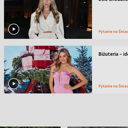
Pytanie na Śnia
Biżuteria – i
Pytanie na Śnia