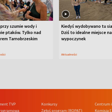
przy szumie wody i
Kiedyś wydobywano tu sia
ie ptaków. Tylko nad
Dziś to idealne miejsce na
orem Tarnobrzeskim
wypoczynek
ności
Aktualności
ment TVP
Konkursy
Centrum i
Programowa
Zgłoś program (ROPAT)
Komisja E