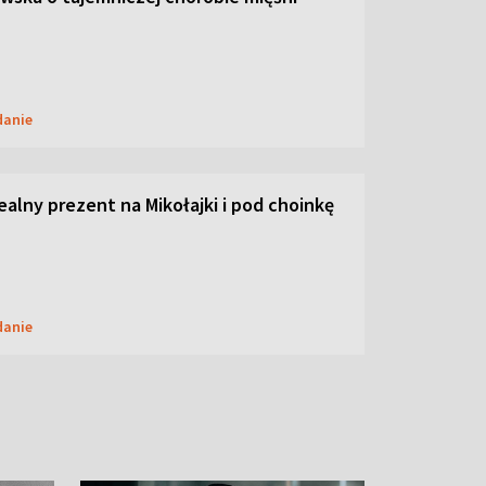
danie
dealny prezent na Mikołajki i pod choinkę
danie