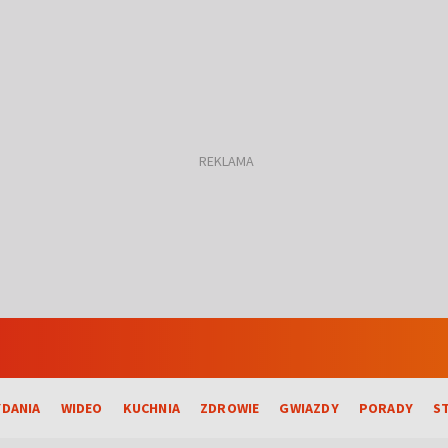
DANIA
WIDEO
KUCHNIA
ZDROWIE
GWIAZDY
PORADY
S