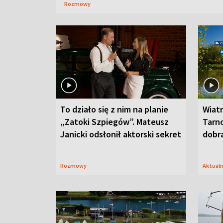
Rozmowy
To działo się z nim na planie
Wiat
„Zatoki Szpiegów”. Mateusz
Tarno
Janicki odsłonił aktorski sekret
dobr
Rozmowy
Aktual