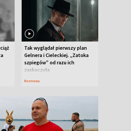
ciąż
Tak wyglądał pierwszy plan
ta
Gelnera i Cieleckiej. „Zatoka
szpiegów” od razu ich
zaskoczyła
Rozmowy