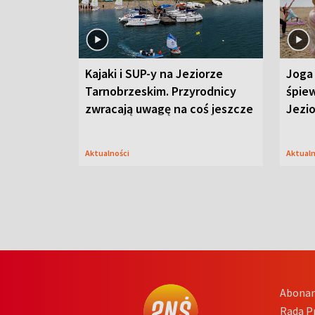
Kajaki i SUP-y na Jeziorze
Joga 
Tarnobrzeskim. Przyrodnicy
śpiew
zwracają uwagę na coś jeszcze
Jezi
Aktualności
Aktual
Abona
Rada 