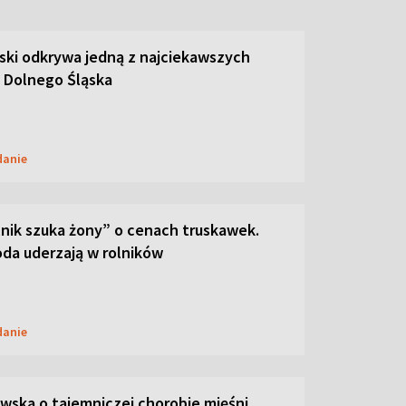
ski odkrywa jedną z najciekawszych
 Dolnego Śląska
danie
lnik szuka żony” o cenach truskawek.
oda uderzają w rolników
danie
ska o tajemniczej chorobie mięśni