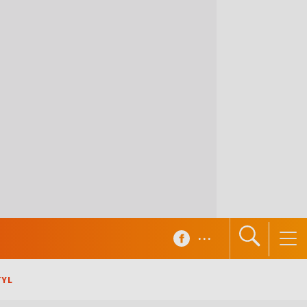
...
TYL