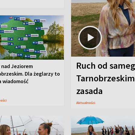
Ruch od sameg
r nad Jeziorem
brzeskim. Dla żeglarzy to
Tarnobrzeskim,
a wiadomość
zasada
ności
Aktualności