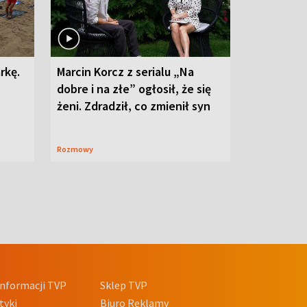
rkę.
Marcin Korcz z serialu „Na
dobre i na złe” ogłosił, że się
żeni. Zdradził, co zmienił syn
Rozmowy
nformacji TVP
Sklep TVP
tyki
Biuro Reklamy