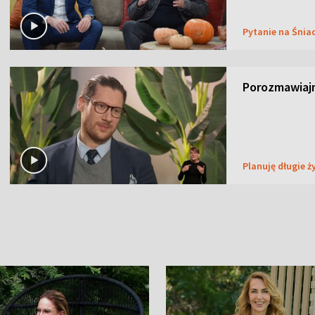
Pytanie na Śnia
Porozmawiaj
Planuję długie ż