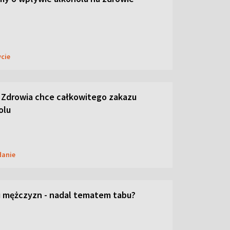
ycie
 Zdrowia chce całkowitego zakazu
olu
danie
 mężczyzn - nadal tematem tabu?