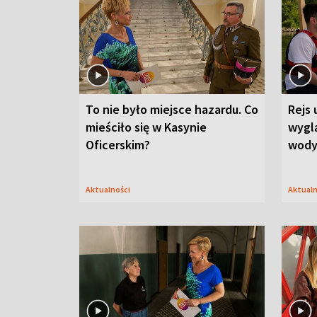
To nie było miejsce hazardu. Co
Rejs 
mieściło się w Kasynie
wygl
Oficerskim?
wod
Aktualności
Aktual