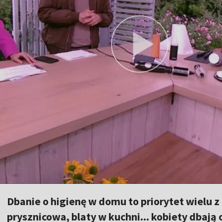
Dbanie o higienę w domu to priorytet wielu z
prysznicowa, blaty w kuchni... kobiety dbają 