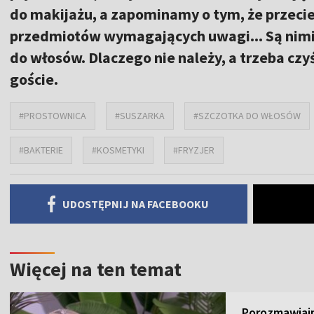
do makijażu, a zapominamy o tym, że przeci
przedmiotów wymagających uwagi... Są nimi 
do włosów. Dlaczego nie należy, a trzeba czy
goście.
#PROSTOWNICA
#SUSZARKA
#SZCZOTKA DO WŁOSÓW
#BAKTERIE
#KOSMETYKI
#FRYZJER
UDOSTĘPNIJ NA FACEBOOKU
Więcej na ten temat
Porozmawiajm