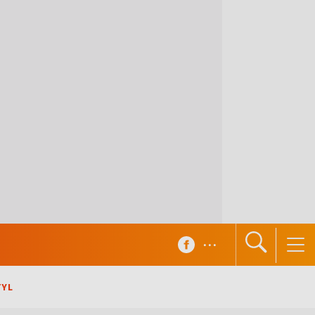
...
TYL