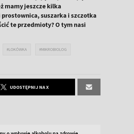
eż mamy jeszcze kilka
prostownica, suszarka i szczotka
ścić te przedmioty? O tym nasi
#LOKÓWKA
#MIKROBIOLOG
UDOSTĘPNIJ NA X
y o wpływie alkoholu na zdrowie