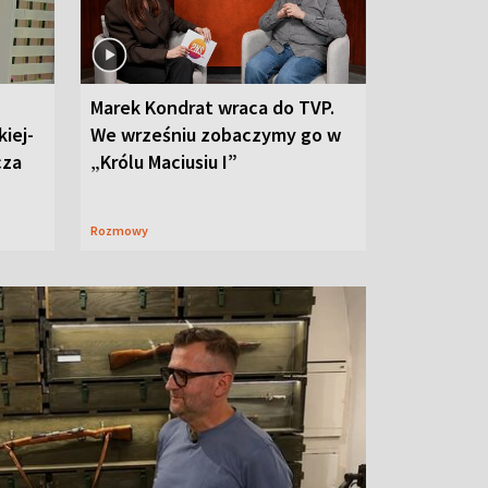
Marek Kondrat wraca do TVP.
iej-
We wrześniu zobaczymy go w
cza
„Królu Maciusiu I”
Rozmowy