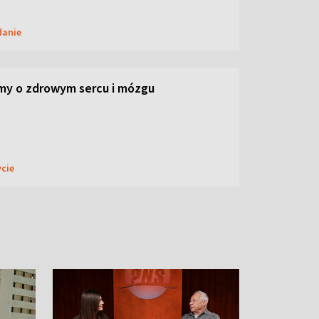
danie
my o zdrowym sercu i mózgu
ycie