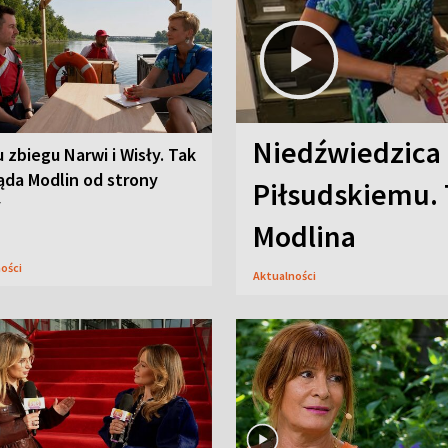
Niedźwiedzica
u zbiegu Narwi i Wisły. Tak
ąda Modlin od strony
Piłsudskiemu. 
y
Modlina
ności
Aktualności