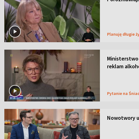
Planuję długie ż
Ministerstwo
reklam alkoh
Pytanie na Śnia
Nowotwory u