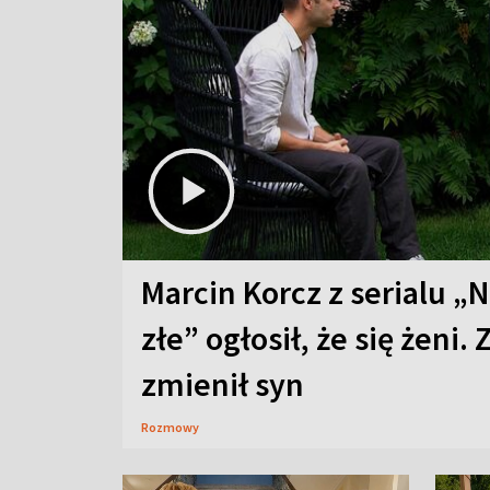
Marcin Korcz z serialu „N
złe” ogłosił, że się żeni. 
zmienił syn
Rozmowy