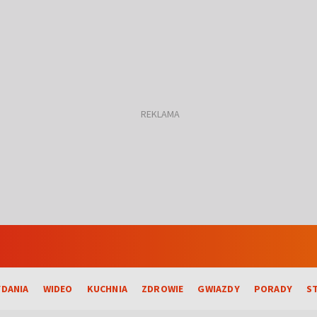
DANIA
WIDEO
KUCHNIA
ZDROWIE
GWIAZDY
PORADY
S