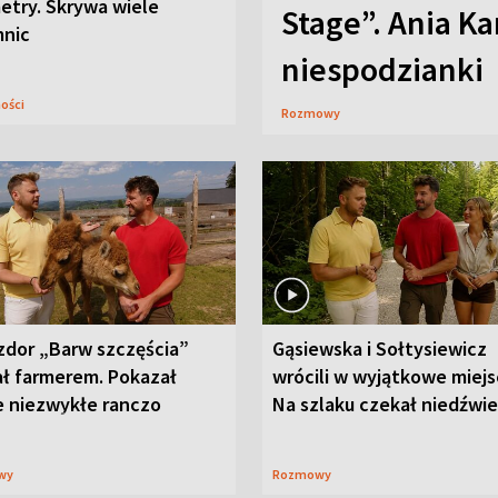
etry. Skrywa wiele
Stage”. Ania K
mnic
niespodzianki
ności
Rozmowy
zdor „Barw szczęścia”
Gąsiewska i Sołtysiewicz
ał farmerem. Pokazał
wrócili w wyjątkowe miejs
e niezwykłe ranczo
Na szlaku czekał niedźwi
wy
Rozmowy