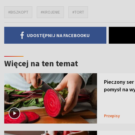
#BISZKOPT
#KROJENIE
#TORT
UDOSTĘPNIJ NA FACEBOOKU
Więcej na ten temat
Pieczony ser
pomysł na wy
Przepisy