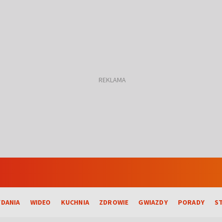
DANIA
WIDEO
KUCHNIA
ZDROWIE
GWIAZDY
PORADY
S