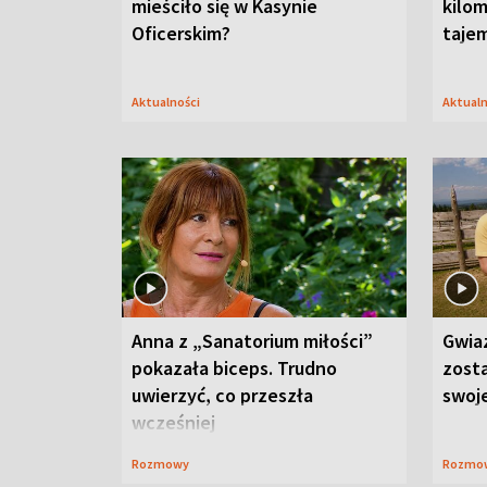
mieściło się w Kasynie
kilom
Oficerskim?
taje
Aktualności
Aktual
Anna z „Sanatorium miłości”
Gwia
pokazała biceps. Trudno
zost
uwierzyć, co przeszła
swoj
wcześniej
Rozmowy
Rozmo