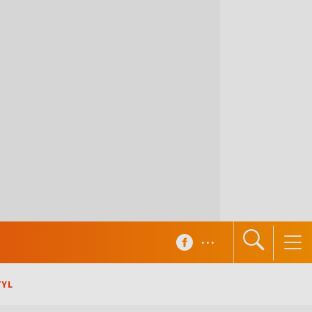
...
TYL