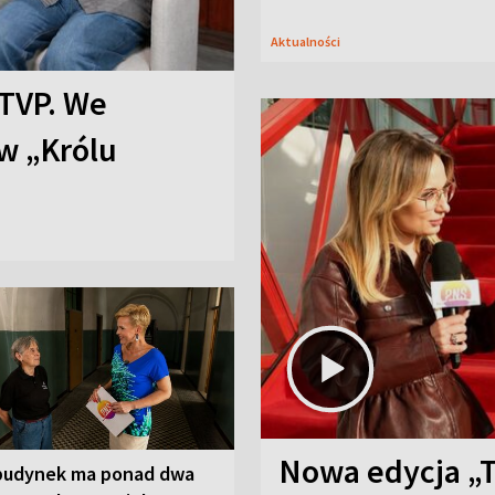
Aktualności
TVP. We
w „Królu
Nowa edycja „
budynek ma ponad dwa