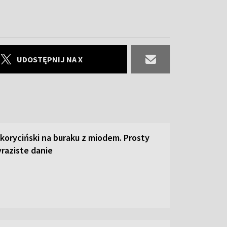
UDOSTĘPNIJ NA X
 koryciński na buraku z miodem. Prosty
raziste danie