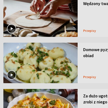
Wędzony twar
Przepisy
Domowe pyzy 
obiad
Przepisy
Za dużo ugo
zrobi z niego