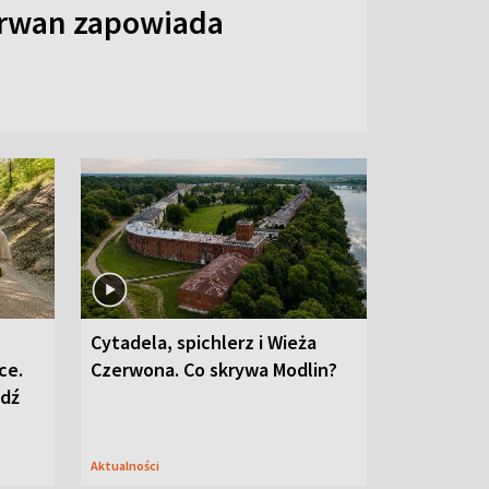
arwan zapowiada
Cytadela, spichlerz i Wieża
ce.
Czerwona. Co skrywa Modlin?
edź
Aktualności