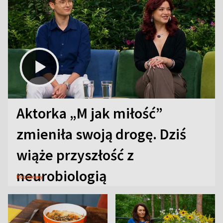
Aktorka „M jak miłość”
zmieniła swoją drogę. Dziś
wiąże przyszłość z
neurobiologią
Rozmowy