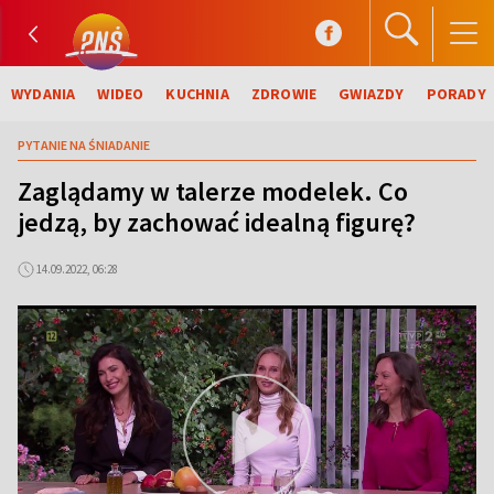
WYDANIA
WIDEO
KUCHNIA
ZDROWIE
GWIAZDY
PORADY
PYTANIE NA ŚNIADANIE
Zaglądamy w talerze modelek. Co
jedzą, by zachować idealną figurę?
14.09.2022, 06:28