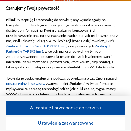
Oferta Handlowa
Dostępność
Szanujemy Twoją prywatność
Moje zgody
Kliknij "Akceptuję i przechodzę do serwisu", aby wyrazić zgody na
Procedura zgłoszeń wewnętrznych
korzystanie z technologii automatycznego śledzenia i zbierania danych,
dostęp do informacji na Twoim urządzeniu końcowym i ich
przechowywanie oraz na przetwarzanie Twoich danych osobowych przez
nas, czyli Telewizję Polską S.A. w likwidacji (zwaną dalej również „TVP”),
Zaufanych Partnerów z IAB* (1201 firm)
oraz pozostałych
Zaufanych
Partnerów TVP (93 firm)
, w celach marketingowych (w tym do
zautomatyzowanego dopasowania reklam do Twoich zainteresowań i
mierzenia ich skuteczności) i pozostałych, które wskazujemy poniżej, a
także zgody na udostępnianie przez nas identyfikatora PPID do Google.
Twoje dane osobowe zbierane podczas odwiedzania przez Ciebie naszych
poszczególnych serwisów
zwanych dalej „Portalem”, w tym informacje
zapisywane za pomocą technologii takich jak: pliki cookie, sygnalizatory
WWW lub innych podobnych technologii umożliwiających świadczenie
dopasowanych i bezpiecznych usług, personalizację treści oraz reklam,
udostępnianie funkcji mediów społecznościowych oraz analizowanie ruchu
Akceptuję i przechodzę do serwisu
w Internecie.
Twoje dane osobowe zbierane podczas odwiedzania przez Ciebie
Ustawienia zaawansowane
poszczególnych serwisów
na Portalu, takie jak adresy IP, identyfikatory