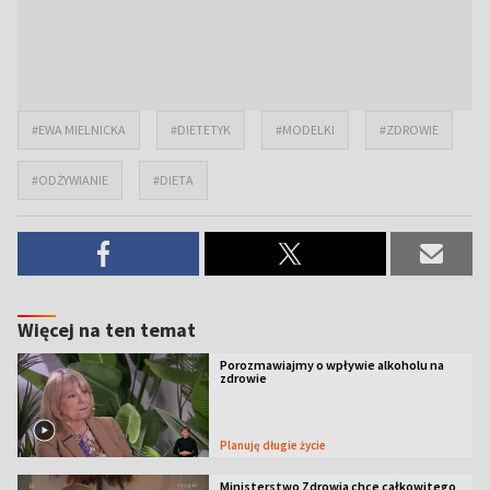
#EWA MIELNICKA
#DIETETYK
#MODELKI
#ZDROWIE
#ODŻYWIANIE
#DIETA
Więcej na ten temat
Porozmawiajmy o wpływie alkoholu na
zdrowie
Planuję długie życie
Ministerstwo Zdrowia chce całkowitego