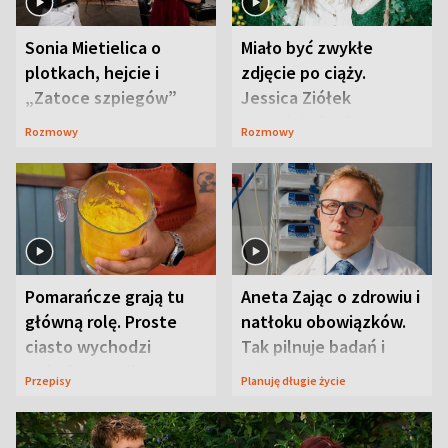
Sonia Mietielica o
Miało być zwykłe
plotkach, hejcie i
zdjęcie po ciąży.
„Zatoce szpiegów”
Jessica Ziółek
wywołała lawinę
Rozmowy
Rozmowy
komentarzy
Pomarańcze grają tu
Aneta Zając o zdrowiu i
główną rolę. Proste
natłoku obowiązków.
ciasto wychodzi
Tak pilnuje badań i
wyjątkowo wilgotne
wizyt
Przepisy
Planuję długie życie