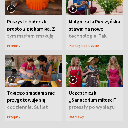
Puszyste bułeczki
Małgorzata Pieczyńska
prosto z piekarnika. Z
stawia na nowe
tym masłem smakują
technologie. Tak
jeszcze lepiej
organizuje sprawy
Przepisy
Planuję długie życie
zdrowotne
Takiego śniadania nie
Uczestniczki
przygotowuje się
„Sanatorium miłości”
codziennie. Suflet
przeszły po wybiegu.
serowy zachwyca
Te stylizacje
Przepisy
Rozmowy
smakiem
przyciągały wzrok