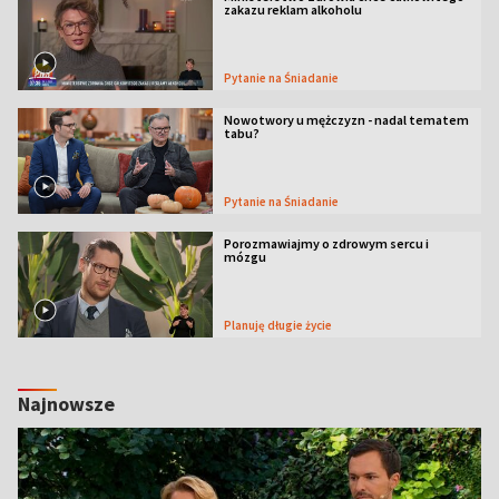
zakazu reklam alkoholu
Pytanie na Śniadanie
Nowotwory u mężczyzn - nadal tematem
tabu?
Pytanie na Śniadanie
Porozmawiajmy o zdrowym sercu i
mózgu
Planuję długie życie
Najnowsze