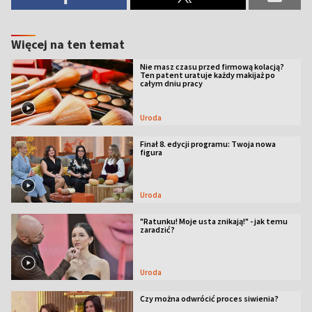
Więcej na ten temat
Nie masz czasu przed firmową kolacją?
Ten patent uratuje każdy makijaż po
całym dniu pracy
Uroda
Finał 8. edycji programu: Twoja nowa
figura
Uroda
"Ratunku! Moje usta znikają!" - jak temu
zaradzić?
Uroda
Czy można odwrócić proces siwienia?