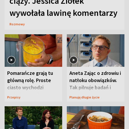
ciąży. Jessica Ziółek
wywołała lawinę komentarzy
Rozmowy
Pomarańcze grają tu
Aneta Zając o zdrowiu i
główną rolę. Proste
natłoku obowiązków.
ciasto wychodzi
Tak pilnuje badań i
wyjątkowo wilgotne
wizyt
Przepisy
Planuję długie życie