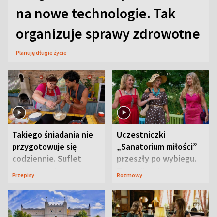
na nowe technologie. Tak
organizuje sprawy zdrowotne
Planuję długie życie
Takiego śniadania nie
Uczestniczki
przygotowuje się
„Sanatorium miłości”
codziennie. Suflet
przeszły po wybiegu.
serowy zachwyca
Te stylizacje
Przepisy
Rozmowy
smakiem
przyciągały wzrok