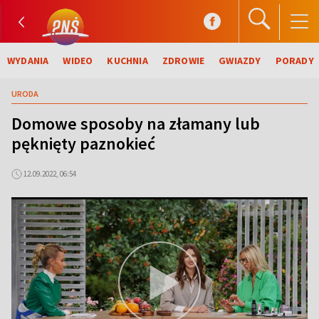
WYDANIA
WIDEO
KUCHNIA
ZDROWIE
GWIAZDY
PORADY
URODA
Domowe sposoby na złamany lub
pęknięty paznokieć
12.09.2022, 06:54