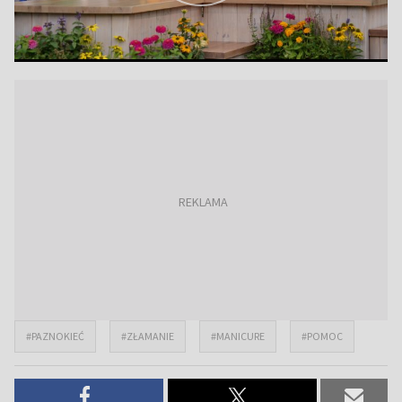
#PAZNOKIEĆ
#ZŁAMANIE
#MANICURE
#POMOC