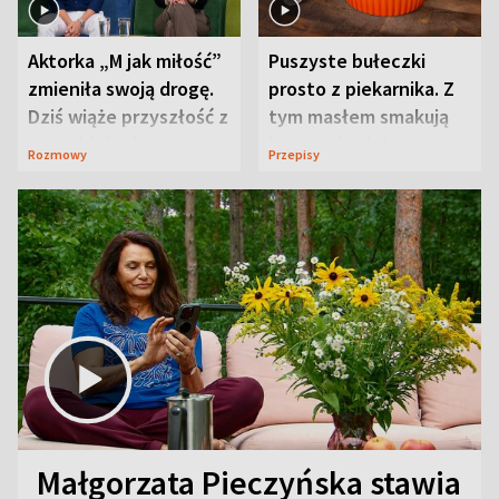
Aktorka „M jak miłość”
Puszyste bułeczki
zmieniła swoją drogę.
prosto z piekarnika. Z
Dziś wiąże przyszłość z
tym masłem smakują
neurobiologią
jeszcze lepiej
Rozmowy
Przepisy
Małgorzata Pieczyńska stawia