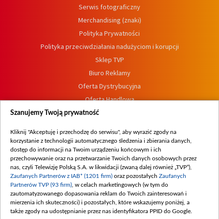
Serwis fotograficzny
Merchandising (znaki)
Polityka Prywatności
Polityka przeciwdziałania nadużyciom i korupcji
Sklep TVP
Biuro Reklamy
Oferta Dystrybucyjna
Oferta Handlowa
Dostępność
Szanujemy Twoją prywatność
Moje zgody
Kliknij "Akceptuję i przechodzę do serwisu", aby wyrazić zgody na
Procedura zgłoszeń wewnętrznych
korzystanie z technologii automatycznego śledzenia i zbierania danych,
dostęp do informacji na Twoim urządzeniu końcowym i ich
przechowywanie oraz na przetwarzanie Twoich danych osobowych przez
nas, czyli Telewizję Polską S.A. w likwidacji (zwaną dalej również „TVP”),
Zaufanych Partnerów z IAB* (1201 firm)
oraz pozostałych
Zaufanych
Partnerów TVP (93 firm)
, w celach marketingowych (w tym do
zautomatyzowanego dopasowania reklam do Twoich zainteresowań i
mierzenia ich skuteczności) i pozostałych, które wskazujemy poniżej, a
także zgody na udostępnianie przez nas identyfikatora PPID do Google.