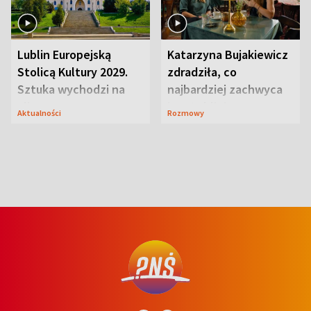
Lublin Europejską
Katarzyna Bujakiewicz
Stolicą Kultury 2029.
zdradziła, co
Sztuka wychodzi na
najbardziej zachwyca
ulice
ją w Lublinie
Aktualności
Rozmowy