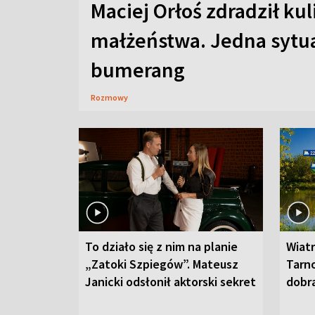
Maciej Orłoś zdradził kul
małżeństwa. Jedna sytua
bumerang
Rozmowy
To działo się z nim na planie
Wiat
„Zatoki Szpiegów”. Mateusz
Tarno
Janicki odsłonił aktorski sekret
dobr