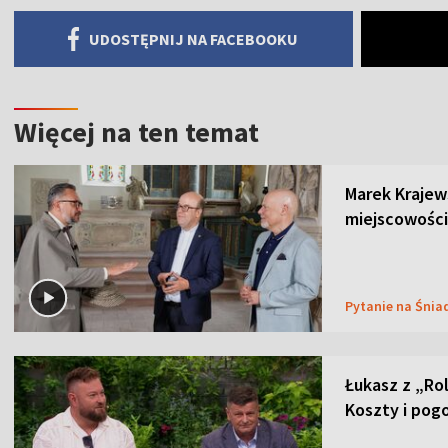
UDOSTĘPNIJ NA FACEBOOKU
Więcej na ten temat
Marek Krajew
miejscowości
Pytanie na Śnia
Łukasz z „Ro
Koszty i pog