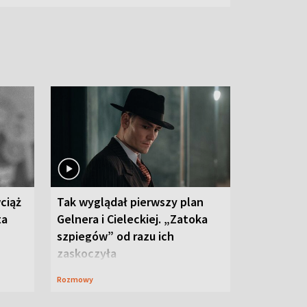
ciąż
Tak wyglądał pierwszy plan
ta
Gelnera i Cieleckiej. „Zatoka
szpiegów” od razu ich
zaskoczyła
Rozmowy