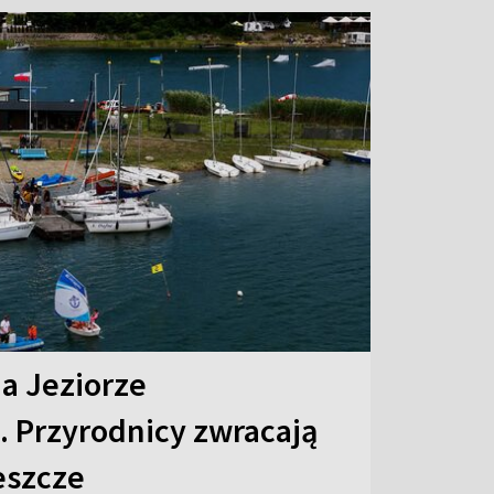
na Jeziorze
 Przyrodnicy zwracają
eszcze