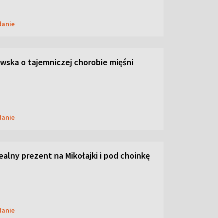
danie
ska o tajemniczej chorobie mięśni
danie
dealny prezent na Mikołajki i pod choinkę
danie