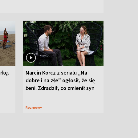
rkę.
Marcin Korcz z serialu „Na
dobre i na złe” ogłosił, że się
żeni. Zdradził, co zmienił syn
Rozmowy