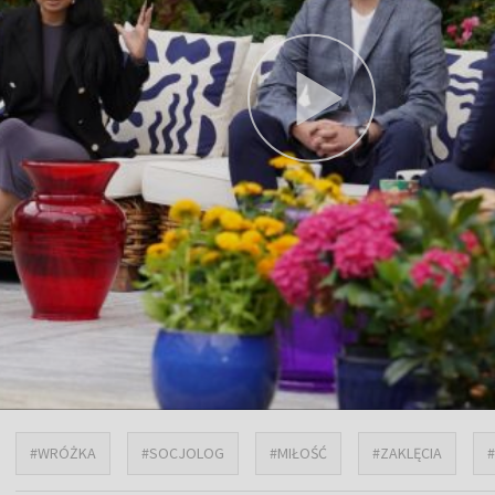
#WRÓŻKA
#SOCJOLOG
#MIŁOŚĆ
#ZAKLĘCIA