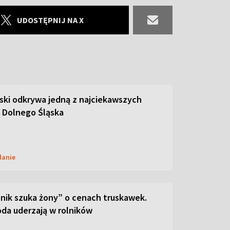
UDOSTĘPNIJ NA X
ski odkrywa jedną z najciekawszych
 Dolnego Śląska
danie
lnik szuka żony” o cenach truskawek.
oda uderzają w rolników