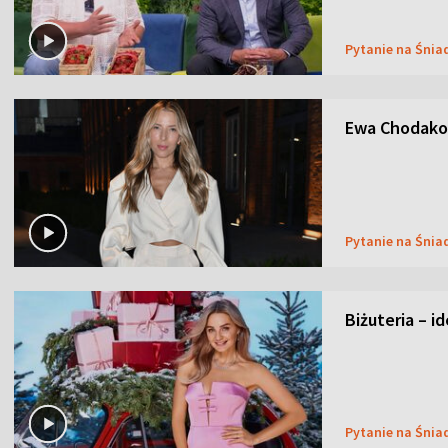
Pytanie na Śnia
Ewa Chodakow
Pytanie na Śnia
Biżuteria – i
Pytanie na Śnia