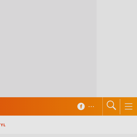
...
TYL