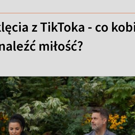
lęcia z TikToka - co kob
znaleźć miłość?