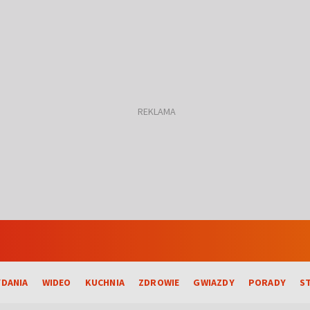
DANIA
WIDEO
KUCHNIA
ZDROWIE
GWIAZDY
PORADY
S