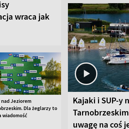
isy
cja wraca jak
Kajaki i SUP-y 
r nad Jeziorem
brzeskim. Dla żeglarzy to
Tarnobrzeskim.
a wiadomość
uwagę na coś j