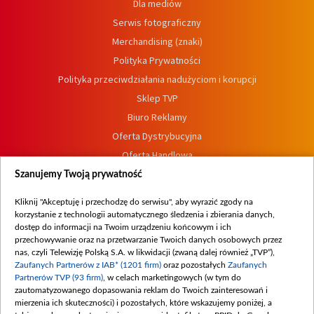
Dla mediów
Serwis fotograficzny
Merchandising (znaki)
Polityka Prywatności
Polityka przeciwdziałania nadużyciom i korupcji
Sklep TVP
Biuro Reklamy
Oferta Dystrybucyjna
Oferta Handlowa
Dostępność
Szanujemy Twoją prywatność
Moje zgody
Kliknij "Akceptuję i przechodzę do serwisu", aby wyrazić zgody na
Procedura zgłoszeń wewnętrznych
korzystanie z technologii automatycznego śledzenia i zbierania danych,
dostęp do informacji na Twoim urządzeniu końcowym i ich
przechowywanie oraz na przetwarzanie Twoich danych osobowych przez
nas, czyli Telewizję Polską S.A. w likwidacji (zwaną dalej również „TVP”),
Zaufanych Partnerów z IAB* (1201 firm)
oraz pozostałych
Zaufanych
Partnerów TVP (93 firm)
, w celach marketingowych (w tym do
zautomatyzowanego dopasowania reklam do Twoich zainteresowań i
mierzenia ich skuteczności) i pozostałych, które wskazujemy poniżej, a