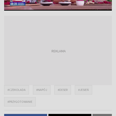
#CZEKOLADA
#NAPÓJ
#DESER
#JESIEŃ
#PRZYGOTOWANIE