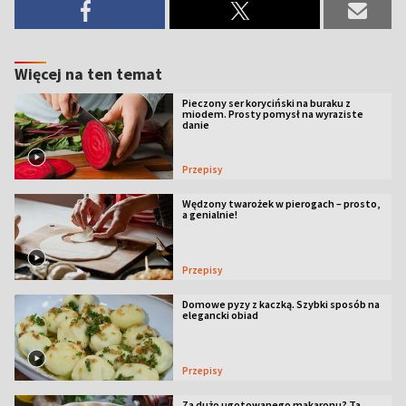
Więcej na ten temat
Pieczony ser koryciński na buraku z
miodem. Prosty pomysł na wyraziste
danie
Przepisy
Wędzony twarożek w pierogach – prosto,
a genialnie!
Przepisy
Domowe pyzy z kaczką. Szybki sposób na
elegancki obiad
Przepisy
Za dużo ugotowanego makaronu? Ta