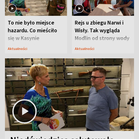
To nie było miejsce
Rejs u zbiegu Narwi i
hazardu. Co mieściło
Wisły. Tak wygląda
się w Kasynie
Modlin od strony wody
Oficerskim?
Aktualności
Aktualności