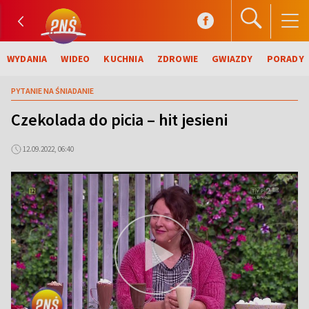
WYDANIA
WIDEO
KUCHNIA
ZDROWIE
GWIAZDY
PORADY
PYTANIE NA ŚNIADANIE
Czekolada do picia – hit jesieni
12.09.2022, 06:40