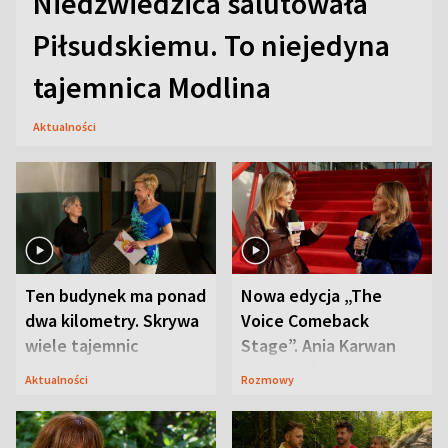
Niedźwiedzica salutowała
Piłsudskiemu. To niejedyna
tajemnica Modlina
Aktualności
Ten budynek ma ponad
Nowa edycja „The
dwa kilometry. Skrywa
Voice Comeback
wiele tajemnic
Stage”. Ania Karwan
zapowiada
Aktualności
Rozmowy
niespodzianki