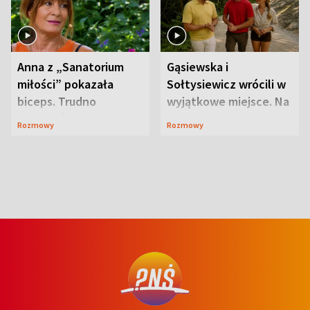
Anna z „Sanatorium
Gąsiewska i
miłości” pokazała
Sołtysiewicz wrócili w
biceps. Trudno
wyjątkowe miejsce. Na
uwierzyć, co przeszła
szlaku czekał
Rozmowy
Rozmowy
wcześniej
niedźwiedź