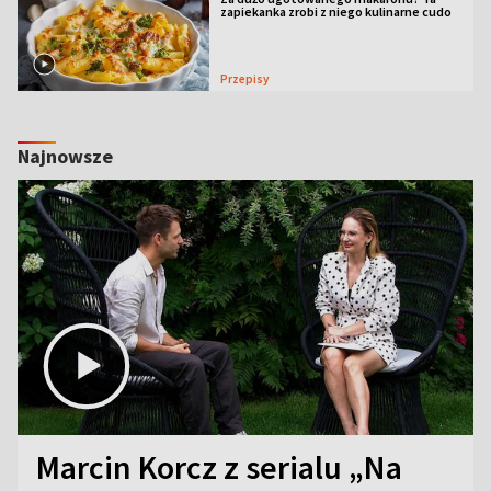
zapiekanka zrobi z niego kulinarne cudo
Przepisy
Najnowsze
Marcin Korcz z serialu „Na