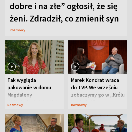
dobre i na złe” ogłosił, że się
żeni. Zdradził, co zmienił syn
Rozmowy
Tak wygląda
Marek Kondrat wraca
pakowanie w domu
do TVP. We wrześniu
Magdaleny
zobaczymy go w „Królu
Waligórskiej-Lisieckiej.
Maciusiu I”
Rozmowy
Rozmowy
Mąż nie odpuszcza