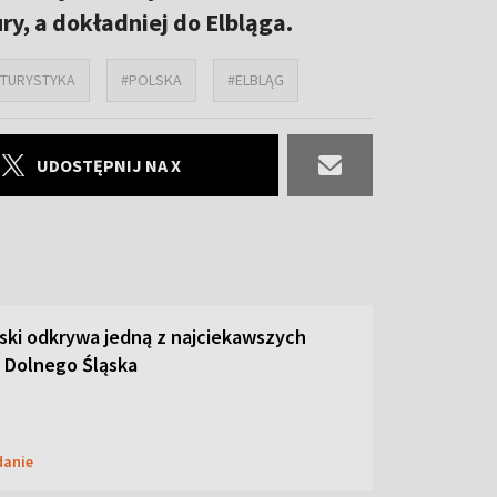
y, a dokładniej do Elbląga.
#TURYSTYKA
#POLSKA
#ELBLĄG
UDOSTĘPNIJ NA X
ski odkrywa jedną z najciekawszych
 Dolnego Śląska
danie