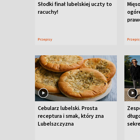
Słodki finał lubelskiej uczty to
Mięso
racuchy!
ogór
praw
Przepisy
Przepi
Cebularz lubelski. Prosta
Zesp
receptura i smak, który zna
długo
Lubelszczyzna
sekr