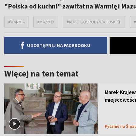
"Polska od kuchni" zawitał na Warmię i Mazur
#WARMIA
#MAZURY
#KOŁO GOSPODYŃ WIEJSKICH
UDOSTĘPNIJ NA FACEBOOKU
Więcej na ten temat
Marek Krajew
miejscowości
Pytanie na Śnia