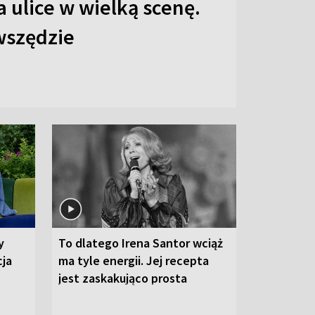
 ulice w wielką scenę.
 wszędzie
y
To dlatego Irena Santor wciąż
cja
ma tyle energii. Jej recepta
jest zaskakująco prosta