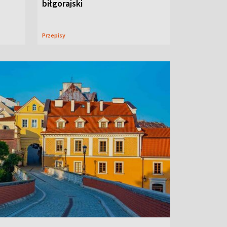
biłgorajski
Przepisy