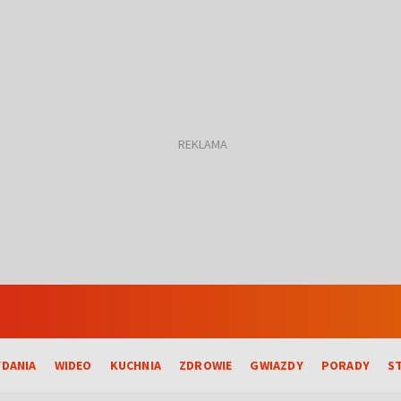
DANIA
WIDEO
KUCHNIA
ZDROWIE
GWIAZDY
PORADY
S