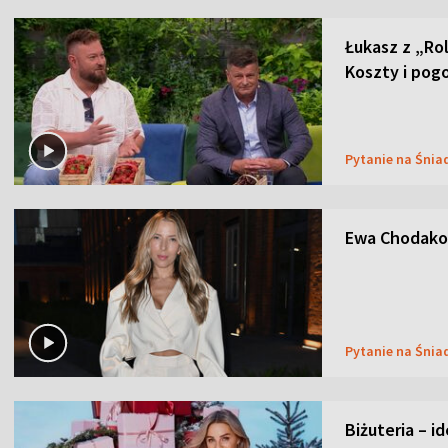
Łukasz z „Ro
Koszty i pog
Pytanie na Śnia
Ewa Chodakow
Pytanie na Śnia
Biżuteria – i