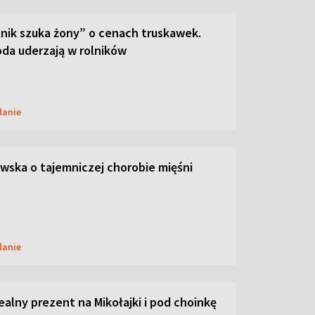
lnik szuka żony” o cenach truskawek.
oda uderzają w rolników
danie
ska o tajemniczej chorobie mięśni
danie
dealny prezent na Mikołajki i pod choinkę