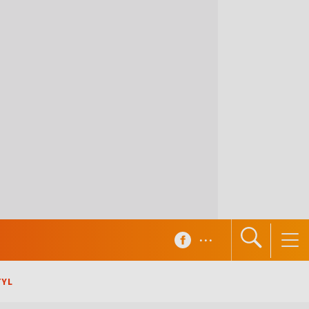
...
TYL