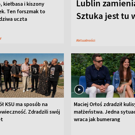
Lublin zamienia
, kiełbasa i kiszony
ek. Ten forszmak to
Sztuka jest tu
dziwa uczta
sy
Aktualności
ół KSU ma sposób na
Maciej Orłoś zdradził kulis
wieczność. Zdradzili swój
małżeństwa. Jedna sytua
et
wraca jak bumerang