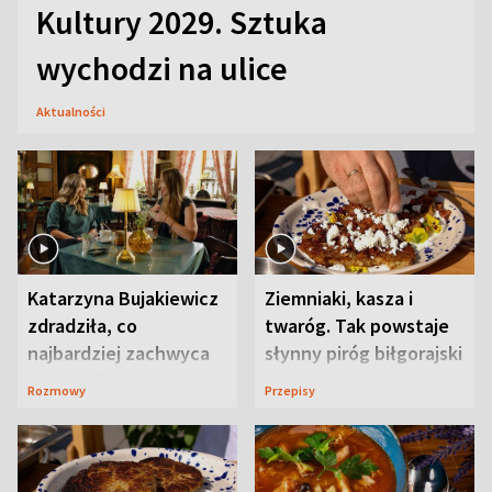
Kultury 2029. Sztuka
wychodzi na ulice
Aktualności
Katarzyna Bujakiewicz
Ziemniaki, kasza i
zdradziła, co
twaróg. Tak powstaje
najbardziej zachwyca
słynny piróg biłgorajski
ją w Lublinie
Rozmowy
Przepisy