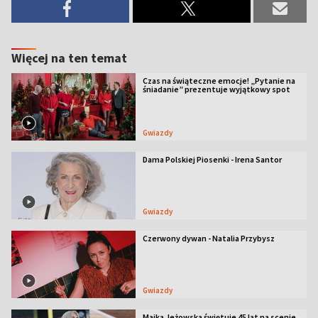
Więcej na ten temat
Czas na świąteczne emocje! „Pytanie na
śniadanie” prezentuje wyjątkowy spot
Gwiazdy
Dama Polskiej Piosenki - Irena Santor
Gwiazdy
Czerwony dywan - Natalia Przybysz
Gwiazdy
Majka Jeżowska świętuje 45 lat na scenie