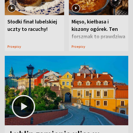
Słodki finał lubelskiej
Mięso, kiełbasa i
uczty to racuchy!
kiszony ogórek. Ten
forszmak to prawdziwa
uczta
Przepisy
Przepisy