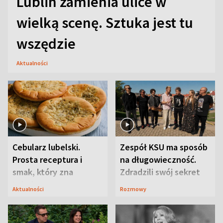
Lublin zamienia ulice w
wielką scenę. Sztuka jest tu
wszędzie
Aktualności
Cebularz lubelski.
Zespół KSU ma sposób
Prosta receptura i
na długowieczność.
smak, który zna
Zdradzili swój sekret
Lubelszczyzna
Aktualności
Rozmowy