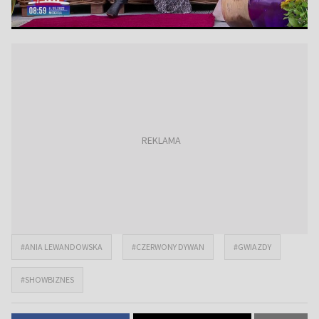
#ANIA LEWANDOWSKA
#CZERWONY DYWAN
#GWIAZDY
#SHOWBIZNES