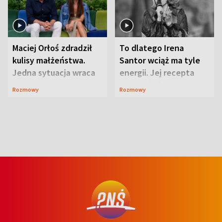
Maciej Orłoś zdradził
To dlatego Irena
kulisy małżeństwa.
Santor wciąż ma tyle
Jedna sytuacja wraca
energii. Jej recepta
jak bumerang
jest zaskakująco
Rozmowy
Rozmowy
prosta