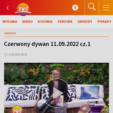
WYDANIA
WIDEO
KUCHNIA
ZDROWIE
GWIAZDY
PORADY
GWIAZDY
Czerwony dywan 11.09.2022 cz.1
11.09.2022, 06:15