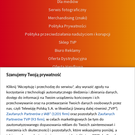
Dla mediów
Serwis fotograficzny
Merchandising (znaki)
Polityka Prywatności
Polityka przeciwdziałania nadużyciom i korupcji
Sklep TVP
Biuro Reklamy
Oferta Dystrybucyjna
Oferta Handlowa
Dostępność
Szanujemy Twoją prywatność
Moje zgody
Kliknij "Akceptuję i przechodzę do serwisu", aby wyrazić zgody na
Procedura zgłoszeń wewnętrznych
korzystanie z technologii automatycznego śledzenia i zbierania danych,
dostęp do informacji na Twoim urządzeniu końcowym i ich
przechowywanie oraz na przetwarzanie Twoich danych osobowych przez
nas, czyli Telewizję Polską S.A. w likwidacji (zwaną dalej również „TVP”),
Zaufanych Partnerów z IAB* (1201 firm)
oraz pozostałych
Zaufanych
Partnerów TVP (93 firm)
, w celach marketingowych (w tym do
zautomatyzowanego dopasowania reklam do Twoich zainteresowań i
mierzenia ich skuteczności) i pozostałych, które wskazujemy poniżej, a