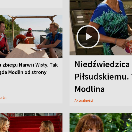
Niedźwiedzica
u zbiegu Narwi i Wisły. Tak
ąda Modlin od strony
Piłsudskiemu. 
y
Modlina
ności
Aktualności