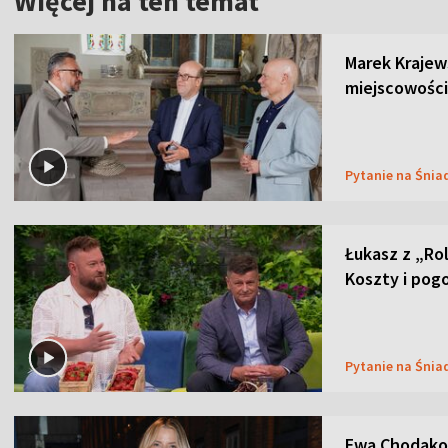
Więcej na ten temat
Marek Krajew
miejscowości
Pytanie na Śnia
Łukasz z „Ro
Koszty i pog
Pytanie na Śnia
Ewa Chodakow