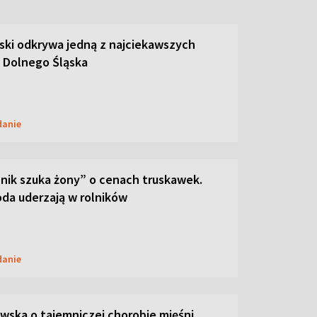
ski odkrywa jedną z najciekawszych
 Dolnego Śląska
danie
lnik szuka żony” o cenach truskawek.
oda uderzają w rolników
danie
ska o tajemniczej chorobie mięśni