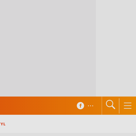
...
TYL