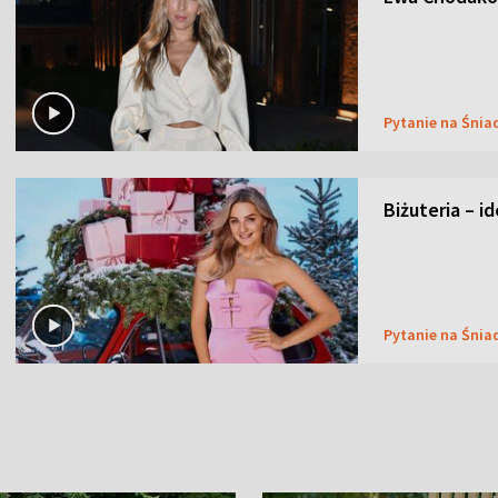
Pytanie na Śnia
Biżuteria – i
Pytanie na Śnia