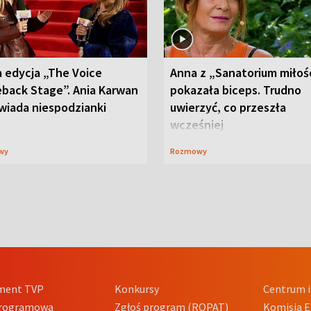
 edycja „The Voice
Anna z „Sanatorium miłoś
back Stage”. Ania Karwan
pokazała biceps. Trudno
wiada niespodzianki
uwierzyć, co przeszła
wcześniej
wy
Rozmowy
ment TVP
Konkursy
Centrum i
Programowa
Zgłoś program (ROPAT)
Komisja E