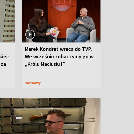
Marek Kondrat wraca do TVP.
iej-
We wrześniu zobaczymy go w
cza
„Królu Maciusiu I”
Rozmowy