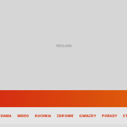
DANIA
WIDEO
KUCHNIA
ZDROWIE
GWIAZDY
PORADY
S