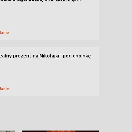
danie
dealny prezent na Mikołajki i pod choinkę
danie