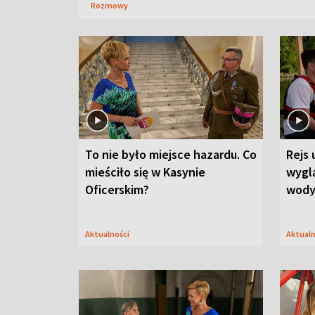
Rozmowy
To nie było miejsce hazardu. Co
Rejs 
mieściło się w Kasynie
wygl
Oficerskim?
wod
Aktualności
Aktual