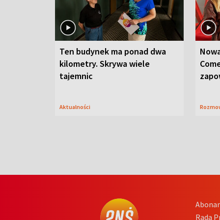
Ten budynek ma ponad dwa
Nowa
kilometry. Skrywa wiele
Come
tajemnic
zapo
Aktualności
Rozmo
Abona
Rada 