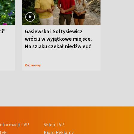
ci”
Gąsiewska i Sołtysiewicz
wrócili w wyjątkowe miejsce.
Na szlaku czekał niedźwiedź
Rozmowy
nformacji TVP
Sklep TVP
tyki
Biuro Reklamy