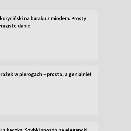
 koryciński na buraku z miodem. Prosty
raziste danie
ożek w pierogach – prosto, a genialnie!
z kaczką. Szybki sposób na elegancki