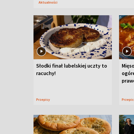
Aktualności
Słodki finał lubelskiej uczty to
Mięso
racuchy!
ogór
praw
Przepisy
Przepi