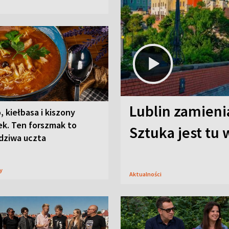
Lublin zamienia
, kiełbasa i kiszony
ek. Ten forszmak to
Sztuka jest tu
dziwa uczta
sy
Aktualności