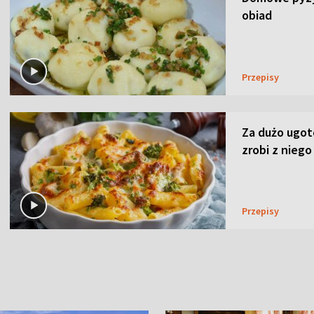
obiad
Przepisy
Za dużo ugo
zrobi z niego
Przepisy