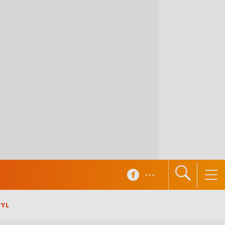
...
TYL