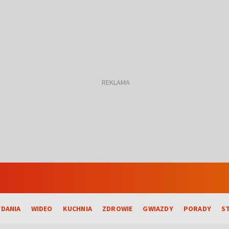
DANIA
WIDEO
KUCHNIA
ZDROWIE
GWIAZDY
PORADY
S