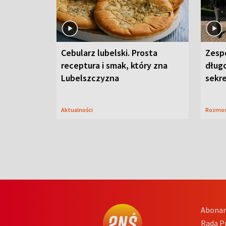
Cebularz lubelski. Prosta
Zesp
receptura i smak, który zna
długo
Lubelszczyzna
sekr
Aktualności
Rozmo
Abona
Rada 