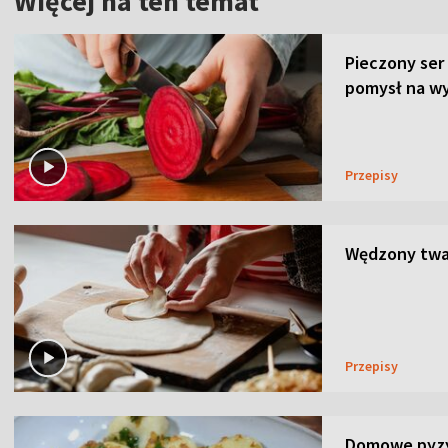
Więcej na ten temat
Pieczony ser
pomysł na wy
Przepisy
Wędzony twar
Przepisy
Domowe pyzy 