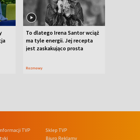
y
To dlatego Irena Santor wciąż
cja
ma tyle energii. Jej recepta
jest zaskakująco prosta
Rozmowy
nformacji TVP
Sklep TVP
tyki
Biuro Reklamy