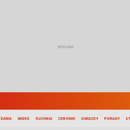
DANIA
WIDEO
KUCHNIA
ZDROWIE
GWIAZDY
PORADY
S