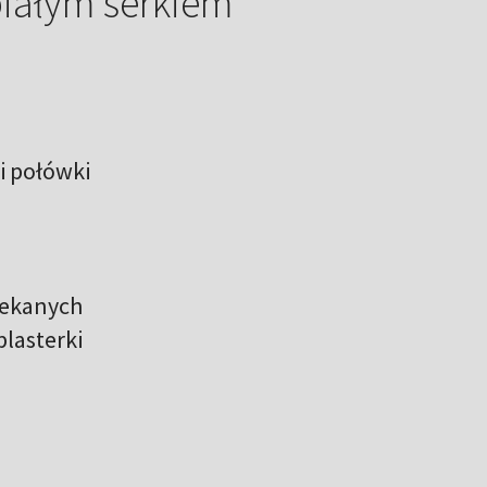
białym serkiem
 i połówki
iekanych
plasterki