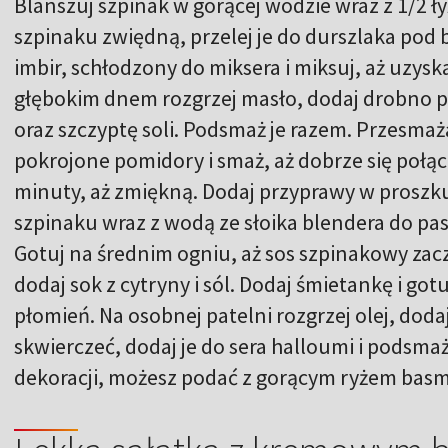
Blanszuj szpinak w gorącej wodzie wraz z 1/2 ły
szpinaku zwiędną, przelej je do durszlaka pod 
imbir, schłodzony do miksera i miksuj, aż uzysk
głębokim dnem rozgrzej masło, dodaj drobno po
oraz szczyptę soli. Podsmaż je razem. Przesmaż
pokrojone pomidory i smaż, aż dobrze się połąc
minuty, aż zmiękną. Dodaj przyprawy w proszku 
szpinaku wraz z wodą ze słoika blendera do p
Gotuj na średnim ogniu, aż sos szpinakowy zacz
dodaj sok z cytryny i sól. Dodaj śmietankę i got
płomień. Na osobnej patelni rozgrzej olej, dod
skwierczeć, dodaj je do sera halloumi i podsma
dekoracji, możesz podać z gorącym ryżem basm