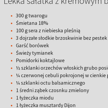
Lekka sałatka z kremowym 
300 g twarogu
Śmietana 18%
100 g sera z niebieska pleśnią
3 dojrzałe słodkie brzoskwinie bez pestek
Garść borówek
Świeży tymianek
Pomidorki koktajlowe
½ szklanki orzechów włoskich grubo pos
¼ czerwonej cebuli pokrojonej w cienkie 
¼ szklanki octu balsamicznego
1 średni ząbek czosnku zmielony
1 łyżeczka miodu
1 łyżeczka musztardy Dijon