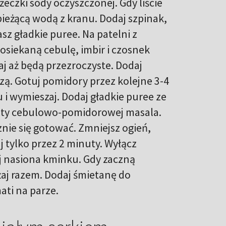
żeczki sody oczyszczonej. Gdy liście
bieżącą wodą z kranu. Dodaj szpinak,
asz gładkie puree. Na patelni z
siekaną cebulę, imbir i czosnek
aj aż będą przezroczyste. Dodaj
zą. Gotuj pomidory przez kolejne 3-4
i wymieszaj. Dodaj gładkie puree ze
asty cebulowo-pomidorowej masala.
nie się gotować. Zmniejsz ogień,
uj tylko przez 2 minuty. Wyłącz
aj nasiona kminku. Gdy zaczną
żaj razem. Dodaj śmietanę do
ati na parze.