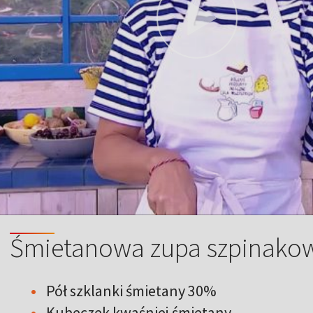
Śmietanowa zupa szpinak
Pół szklanki śmietany 30%
Kubeczek kwaśniej śmietany