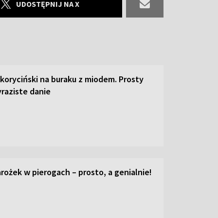
UDOSTĘPNIJ NA X
 koryciński na buraku z miodem. Prosty
raziste danie
ożek w pierogach – prosto, a genialnie!