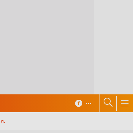
...
TYL