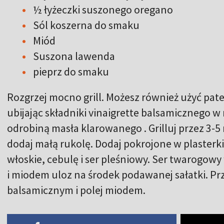
½ łyżeczki suszonego oregano
Sól koszerna do smaku
Miód
Suszona lawenda
pieprz do smaku
Rozgrzej mocno grill. Możesz również użyć patel
ubijając składniki vinaigrette balsamicznego w
odrobiną masła klarowanego . Grilluj przez 3-5
dodaj małą rukolę. Dodaj pokrojone w plasterk
włoskie, cebulę i ser pleśniowy. Ser twarogow
i miodem uloz na środek podawanej sałatki. P
balsamicznym i polej miodem.