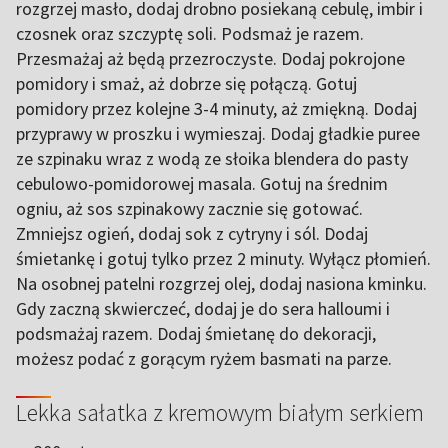
rozgrzej masło, dodaj drobno posiekaną cebulę, imbir i
czosnek oraz szczyptę soli. Podsmaż je razem.
Przesmażaj aż będą przezroczyste. Dodaj pokrojone
pomidory i smaż, aż dobrze się połączą. Gotuj
pomidory przez kolejne 3-4 minuty, aż zmiękną. Dodaj
przyprawy w proszku i wymieszaj. Dodaj gładkie puree
ze szpinaku wraz z wodą ze słoika blendera do pasty
cebulowo-pomidorowej masala. Gotuj na średnim
ogniu, aż sos szpinakowy zacznie się gotować.
Zmniejsz ogień, dodaj sok z cytryny i sól. Dodaj
śmietankę i gotuj tylko przez 2 minuty. Wyłącz płomień.
Na osobnej patelni rozgrzej olej, dodaj nasiona kminku.
Gdy zaczną skwierczeć, dodaj je do sera halloumi i
podsmażaj razem. Dodaj śmietanę do dekoracji,
możesz podać z gorącym ryżem basmati na parze.
Lekka sałatka z kremowym białym serkiem