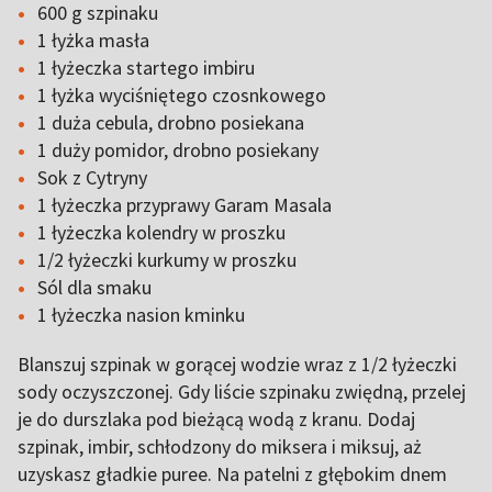
600 g szpinaku
1 łyżka masła
1 łyżeczka startego imbiru
1 łyżka wyciśniętego czosnkowego
1 duża cebula, drobno posiekana
1 duży pomidor, drobno posiekany
Sok z Cytryny
1 łyżeczka przyprawy Garam Masala
1 łyżeczka kolendry w proszku
1/2 łyżeczki kurkumy w proszku
Sól dla smaku
1 łyżeczka nasion kminku
Blanszuj szpinak w gorącej wodzie wraz z 1/2 łyżeczki
sody oczyszczonej. Gdy liście szpinaku zwiędną, przelej
je do durszlaka pod bieżącą wodą z kranu. Dodaj
szpinak, imbir, schłodzony do miksera i miksuj, aż
uzyskasz gładkie puree. Na patelni z głębokim dnem