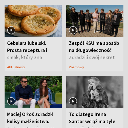
Cebularz lubelski.
Zespół KSU ma sposób
Prosta receptura i
na długowieczność.
smak, który zna
Zdradzili swój sekret
Lubelszczyzna
Aktualności
Rozmowy
Maciej Orłoś zdradził
To dlatego Irena
kulisy małżeństwa.
Santor wciąż ma tyle