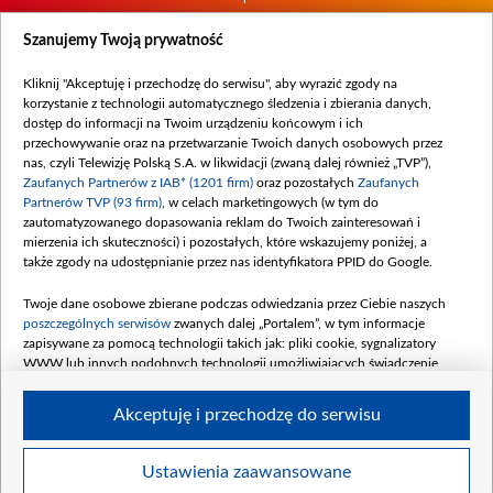
Biuro Reklamy
Szanujemy Twoją prywatność
Oferta Dystrybucyjna
Oferta Handlowa
Kliknij "Akceptuję i przechodzę do serwisu", aby wyrazić zgody na
korzystanie z technologii automatycznego śledzenia i zbierania danych,
Dostępność
dostęp do informacji na Twoim urządzeniu końcowym i ich
Moje zgody
przechowywanie oraz na przetwarzanie Twoich danych osobowych przez
nas, czyli Telewizję Polską S.A. w likwidacji (zwaną dalej również „TVP”),
Procedura zgłoszeń wewnętrznych
Zaufanych Partnerów z IAB* (1201 firm)
oraz pozostałych
Zaufanych
Partnerów TVP (93 firm)
, w celach marketingowych (w tym do
zautomatyzowanego dopasowania reklam do Twoich zainteresowań i
mierzenia ich skuteczności) i pozostałych, które wskazujemy poniżej, a
także zgody na udostępnianie przez nas identyfikatora PPID do Google.
Twoje dane osobowe zbierane podczas odwiedzania przez Ciebie naszych
poszczególnych serwisów
zwanych dalej „Portalem”, w tym informacje
zapisywane za pomocą technologii takich jak: pliki cookie, sygnalizatory
WWW lub innych podobnych technologii umożliwiających świadczenie
dopasowanych i bezpiecznych usług, personalizację treści oraz reklam,
udostępnianie funkcji mediów społecznościowych oraz analizowanie ruchu
Akceptuję i przechodzę do serwisu
w Internecie.
Twoje dane osobowe zbierane podczas odwiedzania przez Ciebie
Ustawienia zaawansowane
poszczególnych serwisów
na Portalu, takie jak adresy IP, identyfikatory