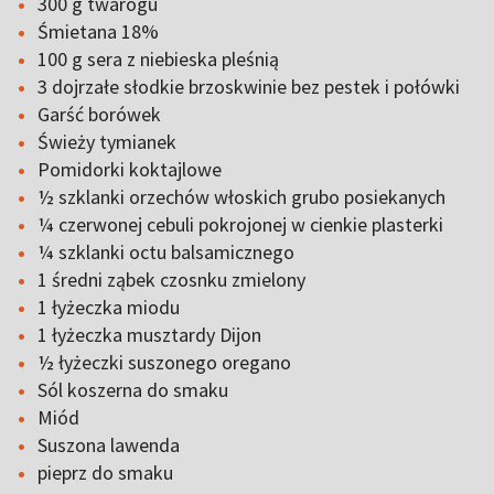
300 g twarogu
Śmietana 18%
100 g sera z niebieska pleśnią
3 dojrzałe słodkie brzoskwinie bez pestek i połówki
Garść borówek
Świeży tymianek
Pomidorki koktajlowe
½ szklanki orzechów włoskich grubo posiekanych
¼ czerwonej cebuli pokrojonej w cienkie plasterki
¼ szklanki octu balsamicznego
1 średni ząbek czosnku zmielony
1 łyżeczka miodu
1 łyżeczka musztardy Dijon
½ łyżeczki suszonego oregano
Sól koszerna do smaku
Miód
Suszona lawenda
pieprz do smaku