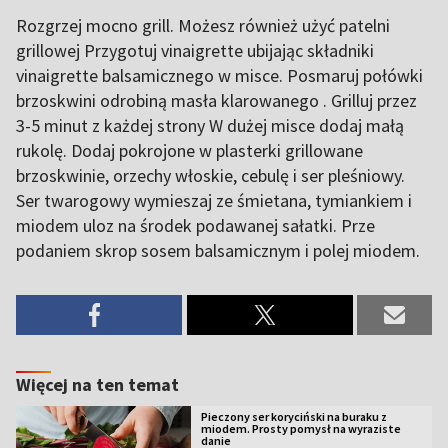
Rozgrzej mocno grill. Możesz również użyć patelni
grillowej Przygotuj vinaigrette ubijając składniki
vinaigrette balsamicznego w misce. Posmaruj połówki
brzoskwini odrobiną masła klarowanego . Grilluj przez
3-5 minut z każdej strony W dużej misce dodaj małą
rukolę. Dodaj pokrojone w plasterki grillowane
brzoskwinie, orzechy włoskie, cebulę i ser pleśniowy.
Ser twarogowy wymieszaj ze śmietana, tymiankiem i
miodem uloz na środek podawanej sałatki. Prze
podaniem skrop sosem balsamicznym i polej miodem.
Więcej na ten temat
Pieczony ser koryciński na buraku z
miodem. Prosty pomysł na wyraziste
danie