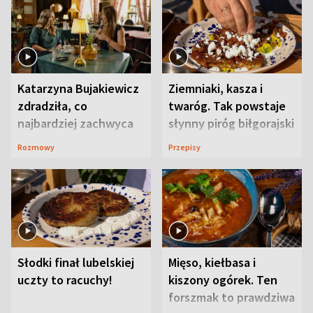
Katarzyna Bujakiewicz
Ziemniaki, kasza i
zdradziła, co
twaróg. Tak powstaje
najbardziej zachwyca
słynny piróg biłgorajski
ją w Lublinie
Rozmowy
Przepisy
Słodki finał lubelskiej
Mięso, kiełbasa i
uczty to racuchy!
kiszony ogórek. Ten
forszmak to prawdziwa