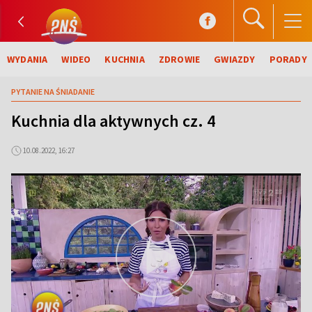
WYDANIA
WIDEO
KUCHNIA
ZDROWIE
GWIAZDY
PORADY
PYTANIE NA ŚNIADANIE
Kuchnia dla aktywnych cz. 4
10.08.2022, 16:27