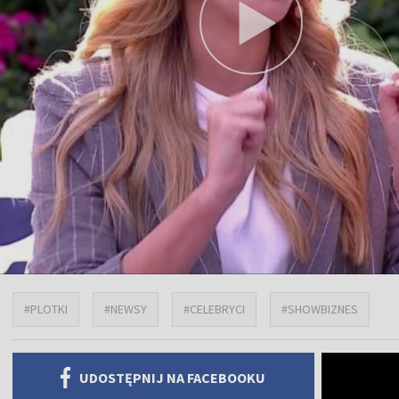
#PLOTKI
#NEWSY
#CELEBRYCI
#SHOWBIZNES
UDOSTĘPNIJ NA FACEBOOKU