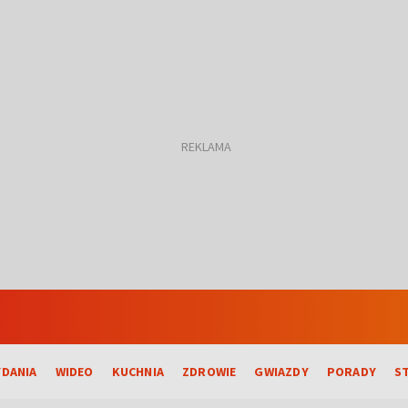
DANIA
WIDEO
KUCHNIA
ZDROWIE
GWIAZDY
PORADY
S