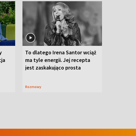
y
To dlatego Irena Santor wciąż
cja
ma tyle energii. Jej recepta
jest zaskakująco prosta
Rozmowy