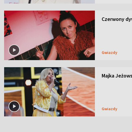
Czerwony dyw
Gwiazdy
Majka Jeżows
Gwiazdy