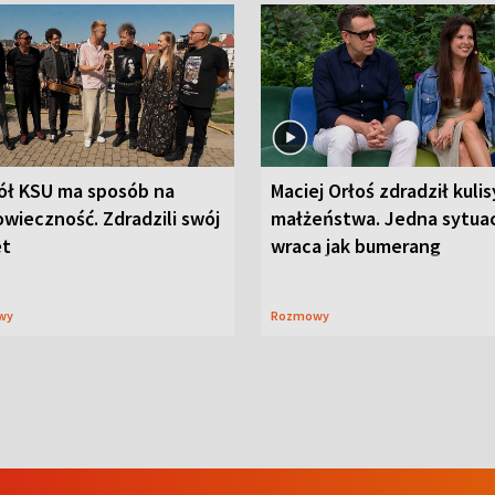
ół KSU ma sposób na
Maciej Orłoś zdradził kulis
wieczność. Zdradzili swój
małżeństwa. Jedna sytua
et
wraca jak bumerang
wy
Rozmowy