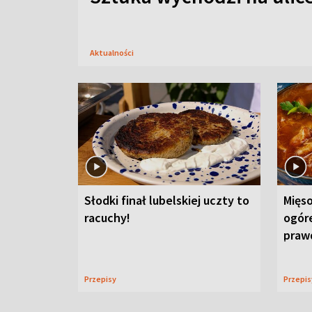
Aktualności
Słodki finał lubelskiej uczty to
Mięso
racuchy!
ogór
praw
Przepisy
Przepi