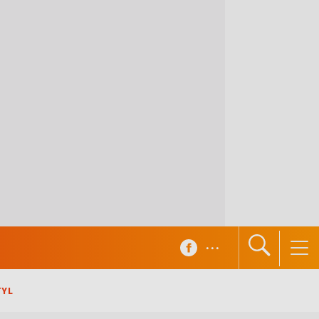
...
TYL