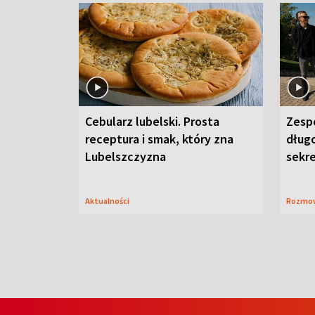
Cebularz lubelski. Prosta
Zesp
receptura i smak, który zna
długo
Lubelszczyzna
sekr
Aktualności
Rozmo