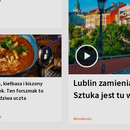
Lublin zamienia
, kiełbasa i kiszony
ek. Ten forszmak to
Sztuka jest tu
dziwa uczta
sy
Aktualności