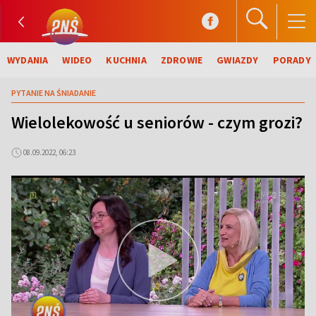
WYDANIA
WIDEO
KUCHNIA
ZDROWIE
GWIAZDY
PORADY
PYTANIE NA ŚNIADANIE
Wielolekowość u seniorów - czym grozi?
08.09.2022, 06:23