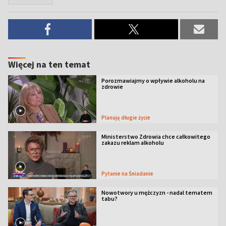
Więcej na ten temat
Porozmawiajmy o wpływie alkoholu na
zdrowie
Planuję długie życie
Ministerstwo Zdrowia chce całkowitego
zakazu reklam alkoholu
Pytanie na Śniadanie
Nowotwory u mężczyzn - nadal tematem
tabu?