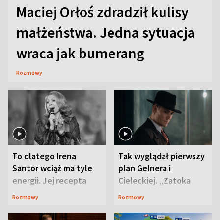
Maciej Orłoś zdradził kulisy
małżeństwa. Jedna sytuacja
wraca jak bumerang
Rozmowy
To dlatego Irena
Tak wyglądał pierwszy
Santor wciąż ma tyle
plan Gelnera i
energii. Jej recepta
Cieleckiej. „Zatoka
jest zaskakująco
szpiegów” od razu ich
Rozmowy
Rozmowy
prosta
zaskoczyła