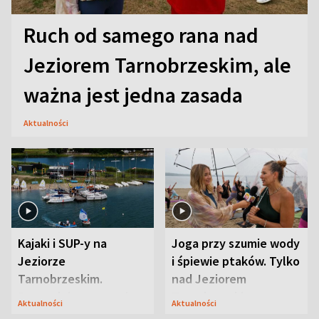
Ruch od samego rana nad
Jeziorem Tarnobrzeskim, ale
ważna jest jedna zasada
Aktualności
Kajaki i SUP-y na
Joga przy szumie wody
Jeziorze
i śpiewie ptaków. Tylko
Tarnobrzeskim.
nad Jeziorem
Przyrodnicy zwracają
Tarnobrzeskim
Aktualności
Aktualności
uwagę na coś jeszcze