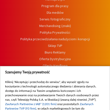
Program dla prasy
Dla mediów
Serwis fotograficzny
Merchandising (znaki)
Polityka Prywatności
Polityka przeciwdziałania nadużyciom i korupcji
Sklep TVP
Biuro Reklamy
Oferta Dystrybucyjna
Oferta Handlowa
Dostępność
Szanujemy Twoją prywatność
Moje zgody
Kliknij "Akceptuję i przechodzę do serwisu", aby wyrazić zgody na
Procedura zgłoszeń wewnętrznych
korzystanie z technologii automatycznego śledzenia i zbierania danych,
dostęp do informacji na Twoim urządzeniu końcowym i ich
przechowywanie oraz na przetwarzanie Twoich danych osobowych przez
nas, czyli Telewizję Polską S.A. w likwidacji (zwaną dalej również „TVP”),
Zaufanych Partnerów z IAB* (1201 firm)
oraz pozostałych
Zaufanych
Partnerów TVP (93 firm)
, w celach marketingowych (w tym do