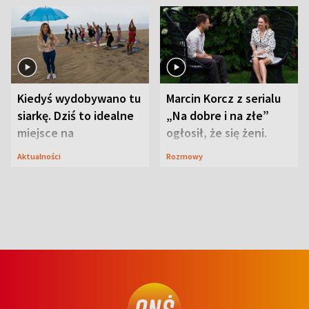
Kiedyś wydobywano tu
Marcin Korcz z serialu
siarkę. Dziś to idealne
„Na dobre i na złe”
miejsce na
ogłosił, że się żeni.
wypoczynek
Zdradził, co zmienił
Aktualności
Rozmowy
syn