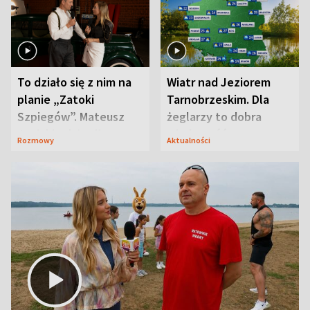
To działo się z nim na
Wiatr nad Jeziorem
planie „Zatoki
Tarnobrzeskim. Dla
Szpiegów”. Mateusz
żeglarzy to dobra
Janicki odsłonił
wiadomość
Rozmowy
Aktualności
aktorski sekret