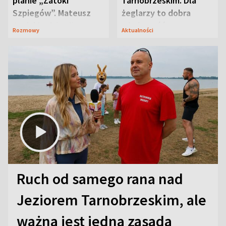
planie „Zatoki
Tarnobrzeskim. Dla
Szpiegów”. Mateusz
żeglarzy to dobra
Janicki odsłonił
wiadomość
Rozmowy
Aktualności
aktorski sekret
Ruch od samego rana nad
Jeziorem Tarnobrzeskim, ale
ważna jest jedna zasada