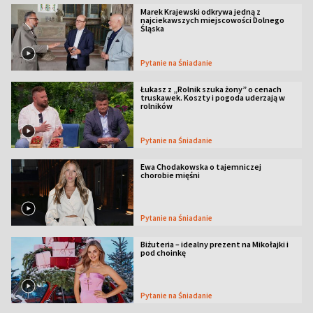
Marek Krajewski odkrywa jedną z
najciekawszych miejscowości Dolnego
Śląska
Pytanie na Śniadanie
Łukasz z „Rolnik szuka żony” o cenach
truskawek. Koszty i pogoda uderzają w
rolników
Pytanie na Śniadanie
Ewa Chodakowska o tajemniczej
chorobie mięśni
Pytanie na Śniadanie
Biżuteria – idealny prezent na Mikołajki i
pod choinkę
Pytanie na Śniadanie