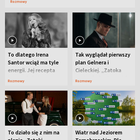
Rozmowy
To dlatego Irena
Tak wyglądał pierwszy
Santor wciąż ma tyle
plan Gelnera i
energii. Jej recepta
Cieleckiej. „Zatoka
jest zaskakująco
szpiegów” od razu ich
Rozmowy
Rozmowy
prosta
zaskoczyła
To działo się z nim na
Wiatr nad Jeziorem