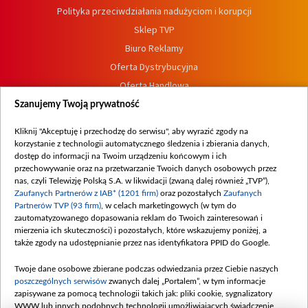
Polityka przeciwdziałania nadużyciom i korupcji
Sklep TVP
Biuro Reklamy
Oferta Dystrybucyjna
Oferta Handlowa
Dostępność
Szanujemy Twoją prywatność
Moje zgody
Kliknij "Akceptuję i przechodzę do serwisu", aby wyrazić zgody na
Procedura zgłoszeń wewnętrznych
korzystanie z technologii automatycznego śledzenia i zbierania danych,
dostęp do informacji na Twoim urządzeniu końcowym i ich
przechowywanie oraz na przetwarzanie Twoich danych osobowych przez
nas, czyli Telewizję Polską S.A. w likwidacji (zwaną dalej również „TVP”),
Zaufanych Partnerów z IAB* (1201 firm)
oraz pozostałych
Zaufanych
Partnerów TVP (93 firm)
, w celach marketingowych (w tym do
zautomatyzowanego dopasowania reklam do Twoich zainteresowań i
mierzenia ich skuteczności) i pozostałych, które wskazujemy poniżej, a
także zgody na udostępnianie przez nas identyfikatora PPID do Google.
Twoje dane osobowe zbierane podczas odwiedzania przez Ciebie naszych
poszczególnych serwisów
zwanych dalej „Portalem”, w tym informacje
zapisywane za pomocą technologii takich jak: pliki cookie, sygnalizatory
WWW lub innych podobnych technologii umożliwiających świadczenie