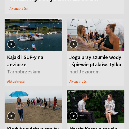
Aktualności
Kajaki i SUP-y na
Joga przy szumie wody
Jeziorze
i śpiewie ptaków. Tylko
Tarnobrzeskim.
nad Jeziorem
Przyrodnicy zwracają
Tarnobrzeskim
Aktualności
Aktualności
uwagę na coś jeszcze
Kiedyś wydobywano tu
Marcin Korcz z serialu