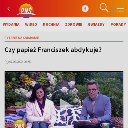
WYDANIA
WIDEO
KUCHNIA
ZDROWIE
GWIAZDY
PORADY
PYTANIE NA ŚNIADANIE
Czy papież Franciszek abdykuje?
07.09.2022, 06:35