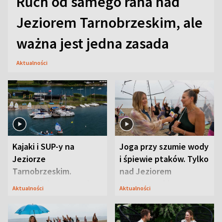
Ruch od samego rana nad
Jeziorem Tarnobrzeskim, ale
ważna jest jedna zasada
Aktualności
Kajaki i SUP-y na
Joga przy szumie wody
Jeziorze
i śpiewie ptaków. Tylko
Tarnobrzeskim.
nad Jeziorem
Przyrodnicy zwracają
Tarnobrzeskim
Aktualności
Aktualności
uwagę na coś jeszcze