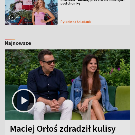
pod choinkę
Pytanie na Śniadanie
Najnowsze
Maciej Orłoś zdradził kulisy