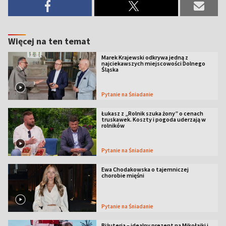
Więcej na ten temat
Marek Krajewski odkrywa jedną z
najciekawszych miejscowości Dolnego
Śląska
Pytanie na Śniadanie
Łukasz z „Rolnik szuka żony” o cenach
truskawek. Koszty i pogoda uderzają w
rolników
Pytanie na Śniadanie
Ewa Chodakowska o tajemniczej
chorobie mięśni
Pytanie na Śniadanie
Biżuteria – idealny prezent na Mikołajki i