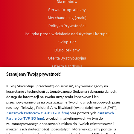
Dla mediów
Serwis fotograficzny
Merchandising (znaki)
Polityka Prywatności
Polityka przeciwdziałania nadużyciom i korupcji
Sklep TVP
Biuro Reklamy
Oferta Dystrybucyjna
Oferta Handlowa
Dostępność
Szanujemy Twoją prywatność
Moje zgody
Kliknij "Akceptuję i przechodzę do serwisu", aby wyrazić zgody na
Procedura zgłoszeń wewnętrznych
korzystanie z technologii automatycznego śledzenia i zbierania danych,
dostęp do informacji na Twoim urządzeniu końcowym i ich
przechowywanie oraz na przetwarzanie Twoich danych osobowych przez
nas, czyli Telewizję Polską S.A. w likwidacji (zwaną dalej również „TVP”),
Zaufanych Partnerów z IAB* (1201 firm)
oraz pozostałych
Zaufanych
Partnerów TVP (93 firm)
, w celach marketingowych (w tym do
zautomatyzowanego dopasowania reklam do Twoich zainteresowań i
mierzenia ich skuteczności) i pozostałych, które wskazujemy poniżej, a