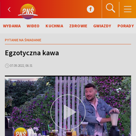
WYDANIA
WIDEO
KUCHNIA
ZDROWIE
GWIAZDY
PORADY
PYTANIE NA ŚNIADANIE
Egzotyczna kawa
07.09.2022, 06:31