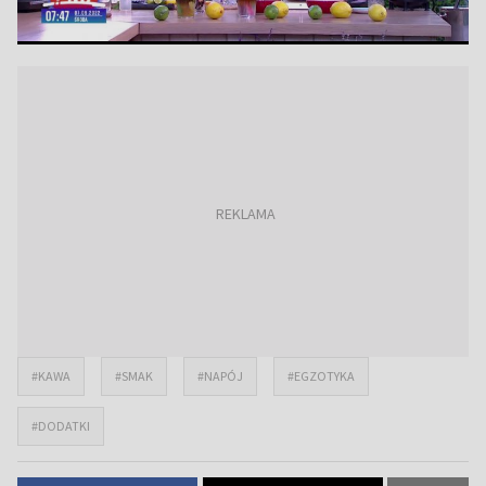
#KAWA
#SMAK
#NAPÓJ
#EGZOTYKA
#DODATKI