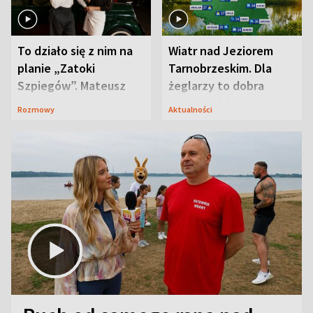
To działo się z nim na
Wiatr nad Jeziorem
planie „Zatoki
Tarnobrzeskim. Dla
Szpiegów”. Mateusz
żeglarzy to dobra
Janicki odsłonił
wiadomość
Rozmowy
Aktualności
aktorski sekret