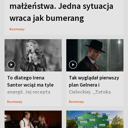
małżeństwa. Jedna sytuacja
wraca jak bumerang
Rozmowy
To dlatego Irena
Tak wyglądał pierwszy
Santor wciąż ma tyle
plan Gelnera i
energii. Jej recepta
Cieleckiej. „Zatoka
jest zaskakująco
szpiegów” od razu ich
Rozmowy
Rozmowy
prosta
zaskoczyła