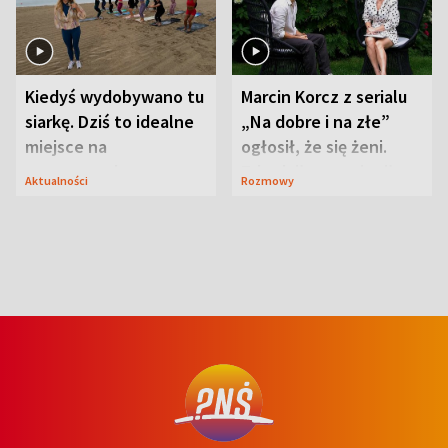
Kiedyś wydobywano tu
Marcin Korcz z serialu
siarkę. Dziś to idealne
„Na dobre i na złe”
miejsce na
ogłosił, że się żeni.
wypoczynek
Zdradził, co zmienił
Aktualności
Rozmowy
syn