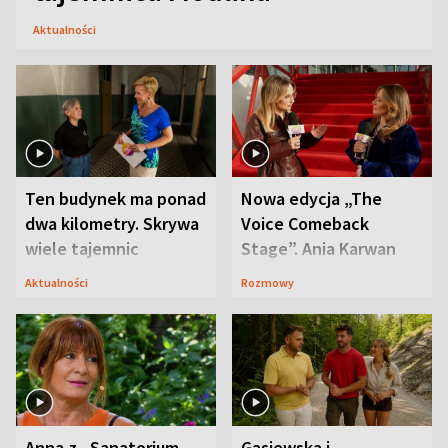
Aktualności
Ten budynek ma ponad
Nowa edycja „The
dwa kilometry. Skrywa
Voice Comeback
wiele tajemnic
Stage”. Ania Karwan
zapowiada
Aktualności
Rozmowy
niespodzianki
Anna z „Sanatorium
Gąsiewska i