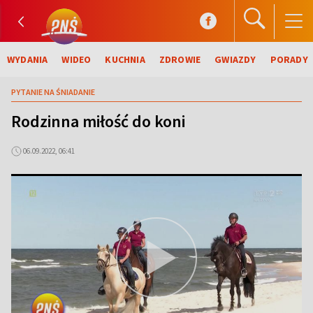
WYDANIA
WIDEO
KUCHNIA
ZDROWIE
GWIAZDY
PORADY
PYTANIE NA ŚNIADANIE
Rodzinna miłość do koni
06.09.2022, 06:41