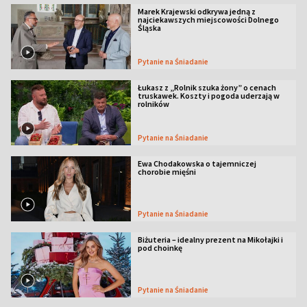
Marek Krajewski odkrywa jedną z
najciekawszych miejscowości Dolnego
Śląska
Pytanie na Śniadanie
Łukasz z „Rolnik szuka żony” o cenach
truskawek. Koszty i pogoda uderzają w
rolników
Pytanie na Śniadanie
Ewa Chodakowska o tajemniczej
chorobie mięśni
Pytanie na Śniadanie
Biżuteria – idealny prezent na Mikołajki i
pod choinkę
Pytanie na Śniadanie