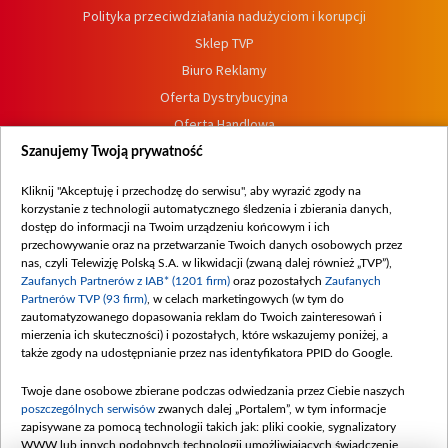
Polityka przeciwdziałania nadużyciom i korupcji
Sklep TVP
Biuro Reklamy
Oferta Dystrybucyjna
Oferta Handlowa
Dostępność
Szanujemy Twoją prywatność
Moje zgody
Kliknij "Akceptuję i przechodzę do serwisu", aby wyrazić zgody na
Procedura zgłoszeń wewnętrznych
korzystanie z technologii automatycznego śledzenia i zbierania danych,
dostęp do informacji na Twoim urządzeniu końcowym i ich
przechowywanie oraz na przetwarzanie Twoich danych osobowych przez
nas, czyli Telewizję Polską S.A. w likwidacji (zwaną dalej również „TVP”),
Zaufanych Partnerów z IAB* (1201 firm)
oraz pozostałych
Zaufanych
Partnerów TVP (93 firm)
, w celach marketingowych (w tym do
zautomatyzowanego dopasowania reklam do Twoich zainteresowań i
mierzenia ich skuteczności) i pozostałych, które wskazujemy poniżej, a
także zgody na udostępnianie przez nas identyfikatora PPID do Google.
Twoje dane osobowe zbierane podczas odwiedzania przez Ciebie naszych
poszczególnych serwisów
zwanych dalej „Portalem”, w tym informacje
zapisywane za pomocą technologii takich jak: pliki cookie, sygnalizatory
WWW lub innych podobnych technologii umożliwiających świadczenie