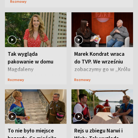
Rozmowy
Tak wygląda
Marek Kondrat wraca
pakowanie w domu
do TVP. We wrześniu
Magdaleny
zobaczymy go w „Królu
Waligórskiej-Lisieckiej.
Maciusiu I”
Rozmowy
Rozmowy
Mąż nie odpuszcza
To nie było miejsce
Rejs u zbiegu Narwi i