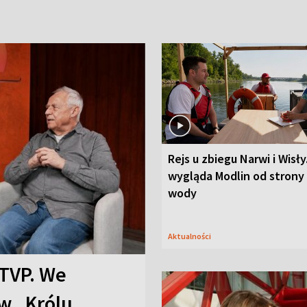
Rejs u zbiegu Narwi i Wisły
wygląda Modlin od strony
wody
Aktualności
TVP. We
w „Królu