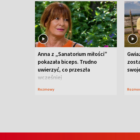
Anna z „Sanatorium miłości”
Gwia
pokazała biceps. Trudno
zost
uwierzyć, co przeszła
swoj
wcześniej
Rozmowy
Rozmo