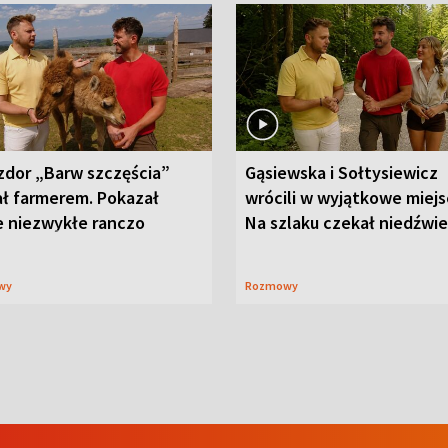
zdor „Barw szczęścia”
Gąsiewska i Sołtysiewicz
ał farmerem. Pokazał
wrócili w wyjątkowe miejs
e niezwykłe ranczo
Na szlaku czekał niedźwi
wy
Rozmowy