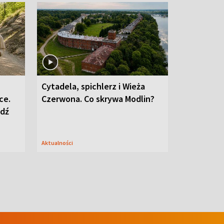
Cytadela, spichlerz i Wieża
ce.
Czerwona. Co skrywa Modlin?
edź
Aktualności