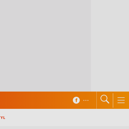
...
TYL