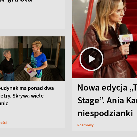
Nowa edycja „
budynek ma ponad dwa
etry. Skrywa wiele
Stage”. Ania K
mnic
niespodzianki
ności
Rozmowy