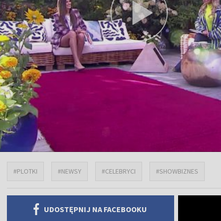
#PLOTKI
#NEWSY
#CELEBRYCI
#SHOWBIZNES
UDOSTĘPNIJ NA FACEBOOKU