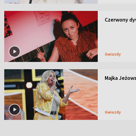
Czerwony dyw
Gwiazdy
Majka Jeżows
Gwiazdy