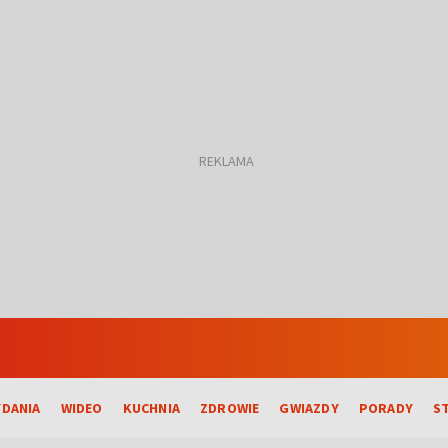
DANIA
WIDEO
KUCHNIA
ZDROWIE
GWIAZDY
PORADY
S