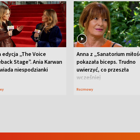
 edycja „The Voice
Anna z „Sanatorium miłoś
back Stage”. Ania Karwan
pokazała biceps. Trudno
wiada niespodzianki
uwierzyć, co przeszła
wcześniej
wy
Rozmowy