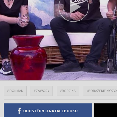
#IRONMAN
#ZAWODY
#RODZINA
#PORAŻENIE MÓZ
UDOSTĘPNIJ NA FACEBOOKU