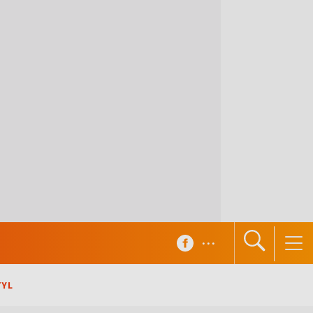
...
TYL