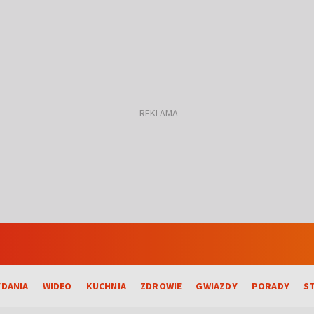
DANIA
WIDEO
KUCHNIA
ZDROWIE
GWIAZDY
PORADY
S