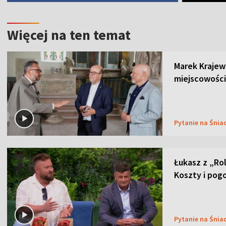
Więcej na ten temat
Marek Krajew
miejscowości
Pytanie na Śnia
Łukasz z „Ro
Koszty i pog
Pytanie na Śnia