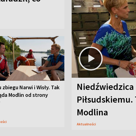
Niedźwiedzica
u zbiegu Narwi i Wisły. Tak
ąda Modlin od strony
Piłsudskiemu. 
y
Modlina
ności
Aktualności