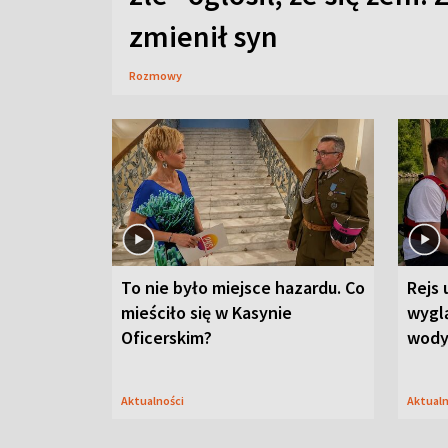
zmienił syn
Rozmowy
To nie było miejsce hazardu. Co
Rejs 
mieściło się w Kasynie
wygl
Oficerskim?
wod
Aktualności
Aktual