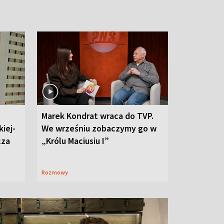
Marek Kondrat wraca do TVP.
iej-
We wrześniu zobaczymy go w
cza
„Królu Maciusiu I”
Rozmowy