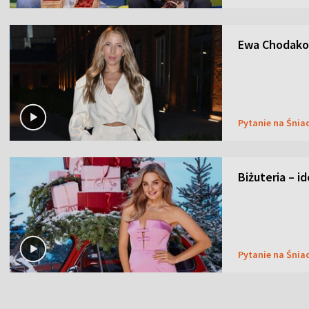
Ewa Chodakow
Pytanie na Śnia
Biżuteria – i
Pytanie na Śnia