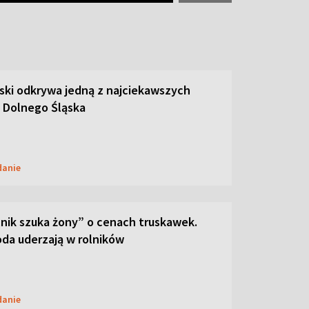
ski odkrywa jedną z najciekawszych
 Dolnego Śląska
danie
lnik szuka żony” o cenach truskawek.
oda uderzają w rolników
danie