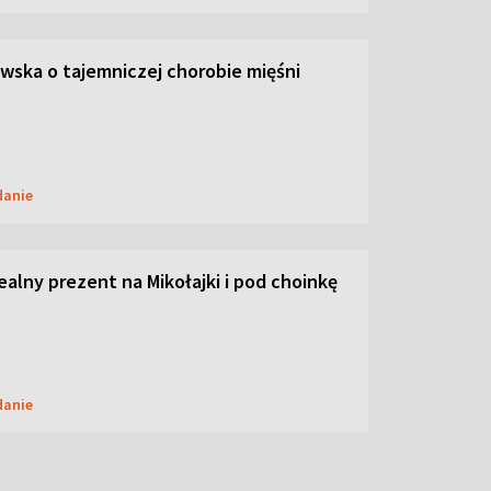
ska o tajemniczej chorobie mięśni
danie
dealny prezent na Mikołajki i pod choinkę
danie