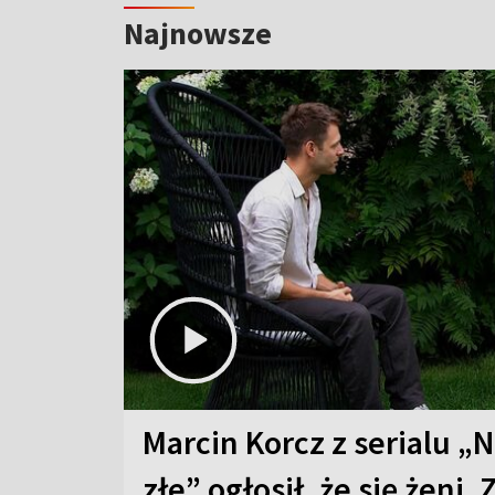
Najnowsze
Marcin Korcz z serialu „N
złe” ogłosił, że się żeni. 