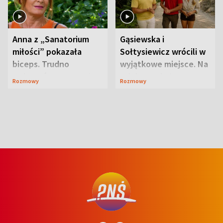
Anna z „Sanatorium
Gąsiewska i
miłości” pokazała
Sołtysiewicz wrócili w
biceps. Trudno
wyjątkowe miejsce. Na
uwierzyć, co przeszła
szlaku czekał
Rozmowy
Rozmowy
wcześniej
niedźwiedź