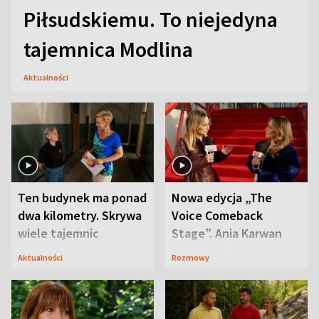
Piłsudskiemu. To niejedyna
tajemnica Modlina
Aktualności
Ten budynek ma ponad
Nowa edycja „The
dwa kilometry. Skrywa
Voice Comeback
wiele tajemnic
Stage”. Ania Karwan
zapowiada
Aktualności
Rozmowy
niespodzianki