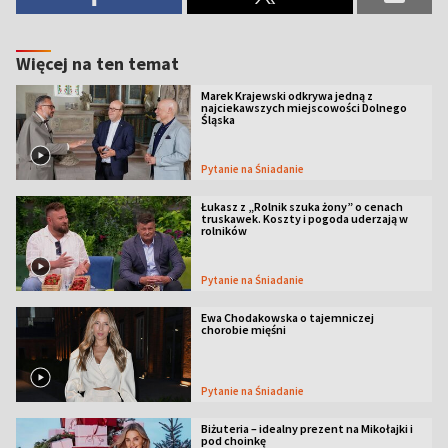
Więcej na ten temat
Marek Krajewski odkrywa jedną z
najciekawszych miejscowości Dolnego
Śląska
Pytanie na Śniadanie
Łukasz z „Rolnik szuka żony” o cenach
truskawek. Koszty i pogoda uderzają w
rolników
Pytanie na Śniadanie
Ewa Chodakowska o tajemniczej
chorobie mięśni
Pytanie na Śniadanie
Biżuteria – idealny prezent na Mikołajki i
pod choinkę