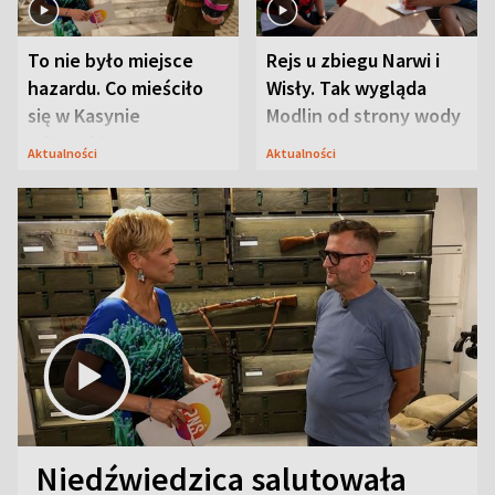
To nie było miejsce
Rejs u zbiegu Narwi i
hazardu. Co mieściło
Wisły. Tak wygląda
się w Kasynie
Modlin od strony wody
Oficerskim?
Aktualności
Aktualności
Niedźwiedzica salutowała