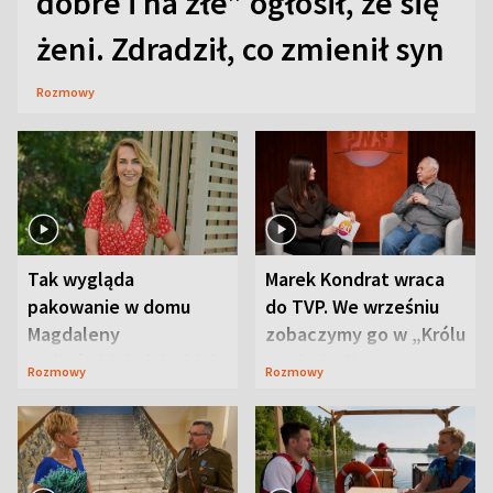
dobre i na złe” ogłosił, że się
żeni. Zdradził, co zmienił syn
Rozmowy
Tak wygląda
Marek Kondrat wraca
pakowanie w domu
do TVP. We wrześniu
Magdaleny
zobaczymy go w „Królu
Waligórskiej-Lisieckiej.
Maciusiu I”
Rozmowy
Rozmowy
Mąż nie odpuszcza