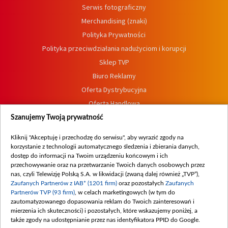
Serwis fotograficzny
Merchandising (znaki)
Polityka Prywatności
Polityka przeciwdziałania nadużyciom i korupcji
Sklep TVP
Biuro Reklamy
Oferta Dystrybucyjna
Oferta Handlowa
Dostępność
Szanujemy Twoją prywatność
Moje zgody
Kliknij "Akceptuję i przechodzę do serwisu", aby wyrazić zgody na
Procedura zgłoszeń wewnętrznych
korzystanie z technologii automatycznego śledzenia i zbierania danych,
dostęp do informacji na Twoim urządzeniu końcowym i ich
przechowywanie oraz na przetwarzanie Twoich danych osobowych przez
nas, czyli Telewizję Polską S.A. w likwidacji (zwaną dalej również „TVP”),
Zaufanych Partnerów z IAB* (1201 firm)
oraz pozostałych
Zaufanych
Partnerów TVP (93 firm)
, w celach marketingowych (w tym do
zautomatyzowanego dopasowania reklam do Twoich zainteresowań i
mierzenia ich skuteczności) i pozostałych, które wskazujemy poniżej, a
także zgody na udostępnianie przez nas identyfikatora PPID do Google.