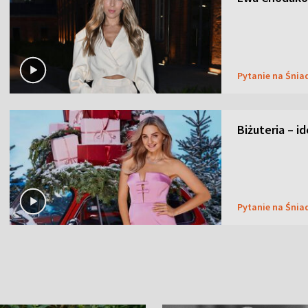
Pytanie na Śnia
Biżuteria – i
Pytanie na Śnia