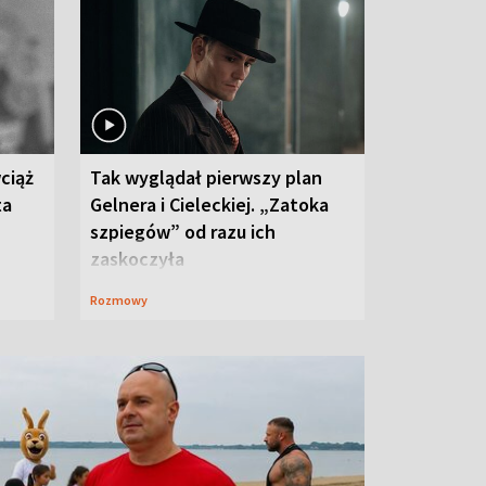
ciąż
Tak wyglądał pierwszy plan
ta
Gelnera i Cieleckiej. „Zatoka
szpiegów” od razu ich
zaskoczyła
Rozmowy