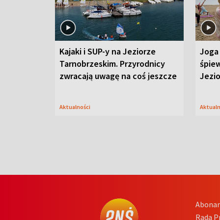
Kajaki i SUP-y na Jeziorze
Joga 
Tarnobrzeskim. Przyrodnicy
śpiew
zwracają uwagę na coś jeszcze
Jezi
Aktualności
Aktual
Abona
Rada 