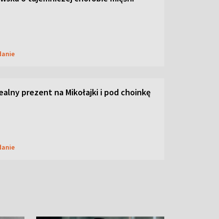
danie
dealny prezent na Mikołajki i pod choinkę
danie