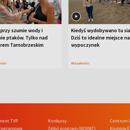
przy szumie wody i
Kiedyś wydobywano tu sia
ie ptaków. Tylko nad
Dziś to idealne miejsce na
orem Tarnobrzeskim
wypoczynek
ności
Aktualności
ment TVP
Konkursy
Centrum i
Programowa
Zgłoś program (ROPAT)
Komisja E