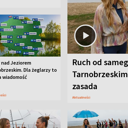
Ruch od sameg
r nad Jeziorem
brzeskim. Dla żeglarzy to
Tarnobrzeskim,
a wiadomość
zasada
ności
Aktualności