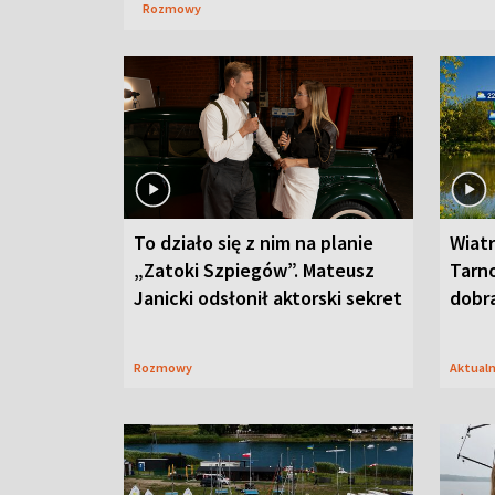
Rozmowy
To działo się z nim na planie
Wiat
„Zatoki Szpiegów”. Mateusz
Tarno
Janicki odsłonił aktorski sekret
dobr
Rozmowy
Aktual