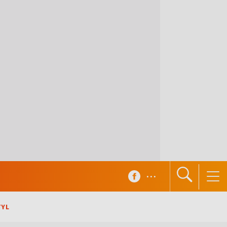
...
TYL