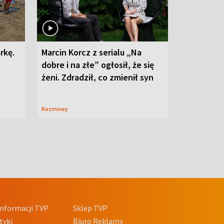
rkę.
Marcin Korcz z serialu „Na
dobre i na złe” ogłosił, że się
żeni. Zdradził, co zmienił syn
Rozmowy
nformacji TVP
Sklep TVP
tyki
Biuro Reklamy