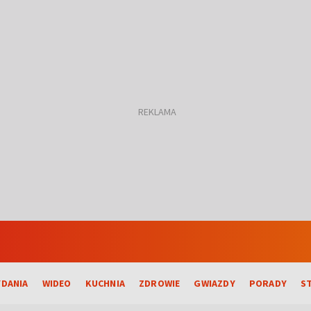
DANIA
WIDEO
KUCHNIA
ZDROWIE
GWIAZDY
PORADY
S