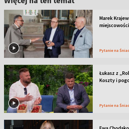
Więcej na ten temat
Marek Krajew
miejscowości
Pytanie na Śnia
Łukasz z „Ro
Koszty i pog
Pytanie na Śnia
Ewa Chodakow