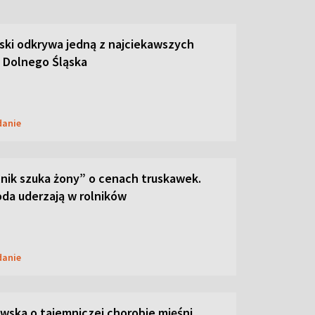
ski odkrywa jedną z najciekawszych
 Dolnego Śląska
danie
lnik szuka żony” o cenach truskawek.
oda uderzają w rolników
danie
ska o tajemniczej chorobie mięśni