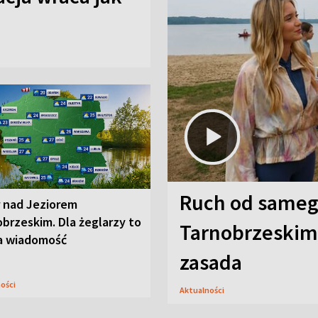
Ruch od sameg
r nad Jeziorem
brzeskim. Dla żeglarzy to
Tarnobrzeskim,
a wiadomość
zasada
ności
Aktualności