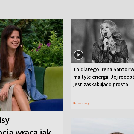
To dlatego Irena Santor w
ma tyle energii. Jej recep
jest zaskakująco prosta
Rozmowy
isy
cja wraca jak