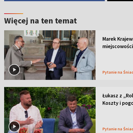
Więcej na ten temat
Marek Krajew
miejscowości
Pytanie na Śnia
Łukasz z „Ro
Koszty i pog
Pytanie na Śnia