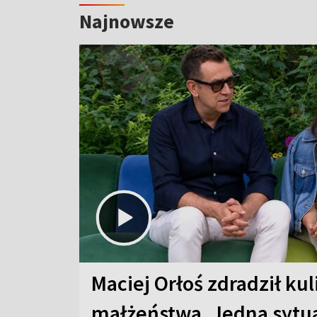
Najnowsze
Maciej Orłoś zdradził kul
małżeństwa. Jedna sytua