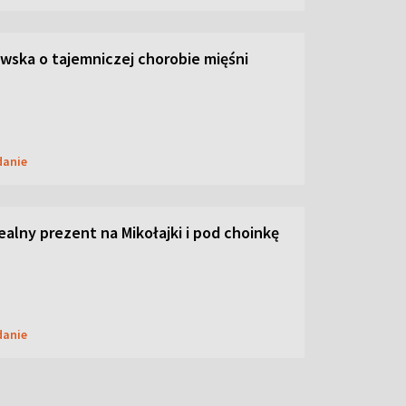
ska o tajemniczej chorobie mięśni
danie
dealny prezent na Mikołajki i pod choinkę
danie