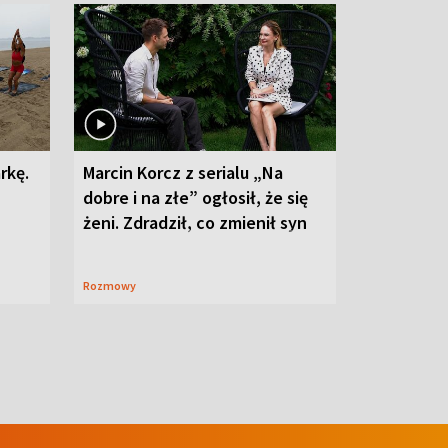
rkę.
Marcin Korcz z serialu „Na
dobre i na złe” ogłosił, że się
żeni. Zdradził, co zmienił syn
Rozmowy