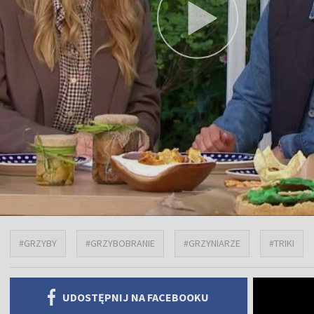
#GRZYBY
#GRZYBOBRANIE
#GRZYNIARZE
#TRIKI
UDOSTĘPNIJ NA FACEBOOKU