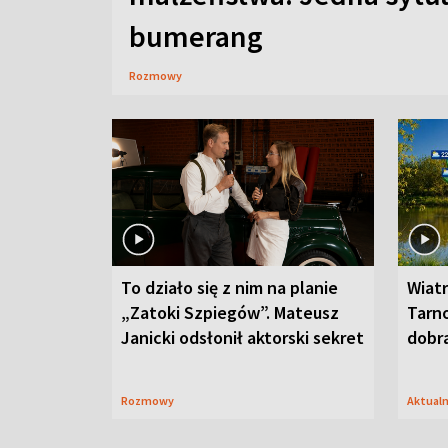
bumerang
Rozmowy
To działo się z nim na planie
Wiat
„Zatoki Szpiegów”. Mateusz
Tarno
Janicki odsłonił aktorski sekret
dobr
Rozmowy
Aktual