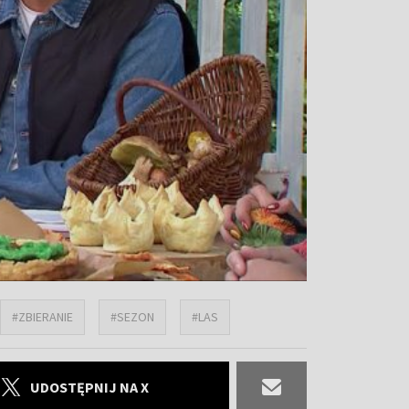
#ZBIERANIE
#SEZON
#LAS
UDOSTĘPNIJ NA X