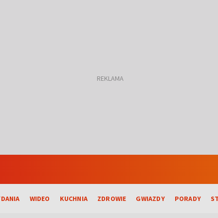
DANIA
WIDEO
KUCHNIA
ZDROWIE
GWIAZDY
PORADY
S