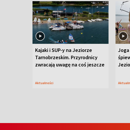
Kajaki i SUP-y na Jeziorze
Joga 
Tarnobrzeskim. Przyrodnicy
śpiew
zwracają uwagę na coś jeszcze
Jezi
Aktualności
Aktual