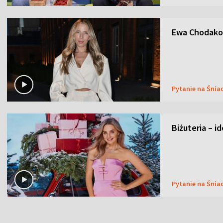
Ewa Chodakow
Pytanie na Śnia
Biżuteria – i
Pytanie na Śnia