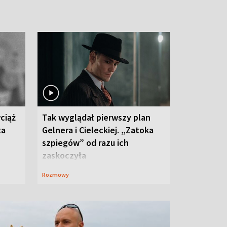
ciąż
Tak wyglądał pierwszy plan
ta
Gelnera i Cieleckiej. „Zatoka
szpiegów” od razu ich
zaskoczyła
Rozmowy