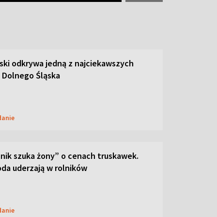
ski odkrywa jedną z najciekawszych
 Dolnego Śląska
danie
lnik szuka żony” o cenach truskawek.
oda uderzają w rolników
danie