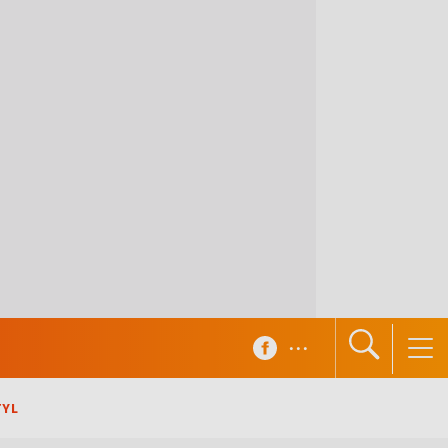
...
TYL