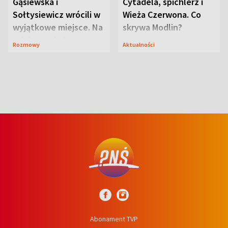
Gąsiewska i
Cytadela, spichlerz i
Sołtysiewicz wrócili w
Wieża Czerwona. Co
wyjątkowe miejsce. Na
skrywa Modlin?
szlaku czekał
Rozmowy
Aktualności
niedźwiedź
Abonament TVP