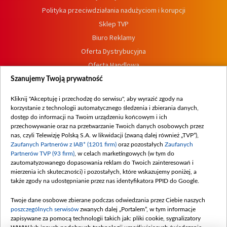
Polityka przeciwdziałania nadużyciom i korupcji
Sklep TVP
Biuro Reklamy
Oferta Dystrybucyjna
Oferta Handlowa
Dostępność
Szanujemy Twoją prywatność
Moje zgody
Kliknij "Akceptuję i przechodzę do serwisu", aby wyrazić zgody na
Procedura zgłoszeń wewnętrznych
korzystanie z technologii automatycznego śledzenia i zbierania danych,
dostęp do informacji na Twoim urządzeniu końcowym i ich
przechowywanie oraz na przetwarzanie Twoich danych osobowych przez
nas, czyli Telewizję Polską S.A. w likwidacji (zwaną dalej również „TVP”),
Zaufanych Partnerów z IAB* (1201 firm)
oraz pozostałych
Zaufanych
Partnerów TVP (93 firm)
, w celach marketingowych (w tym do
zautomatyzowanego dopasowania reklam do Twoich zainteresowań i
mierzenia ich skuteczności) i pozostałych, które wskazujemy poniżej, a
także zgody na udostępnianie przez nas identyfikatora PPID do Google.
Twoje dane osobowe zbierane podczas odwiedzania przez Ciebie naszych
poszczególnych serwisów
zwanych dalej „Portalem”, w tym informacje
zapisywane za pomocą technologii takich jak: pliki cookie, sygnalizatory