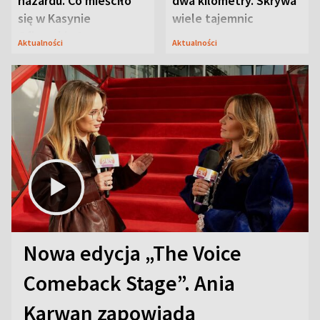
hazardu. Co mieściło
dwa kilometry. Skrywa
się w Kasynie
wiele tajemnic
Oficerskim?
Aktualności
Aktualności
Nowa edycja „The Voice
Comeback Stage”. Ania
Karwan zapowiada