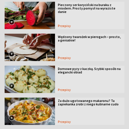
Pieczony ser koryciński na buraku z
miodem. Prosty pomysł na wyraziste
danie
Przepisy
Wędzony twarożek w pierogach – prosto,
a genialnie!
Przepisy
Domowe pyzy z kaczką. Szybki sposób na
elegancki obiad
Przepisy
Za dużo ugotowanego makaronu? Ta
zapiekanka zrobi z niego kulinarne cudo
Przepisy