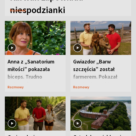
niespodzianki
Rozmowy
Anna z „Sanatorium
Gwiazdor „Barw
miłości” pokazała
szczęścia” został
biceps. Trudno
farmerem. Pokazał
uwierzyć, co przeszła
swoje niezwykłe
Rozmowy
Rozmowy
wcześniej
ranczo