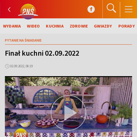
WYDANIA
WIDEO
KUCHNIA
ZDROWIE
GWIAZDY
PORADY
PYTANIE NA ŚNIADANIE
Finał kuchni 02.09.2022
02.09.2022, 08:19