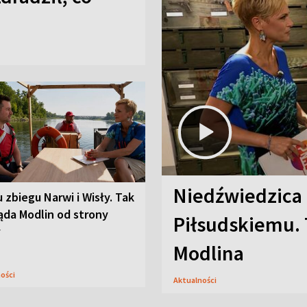
Niedźwiedzica
u zbiegu Narwi i Wisły. Tak
ąda Modlin od strony
Piłsudskiemu. 
y
Modlina
ności
Aktualności