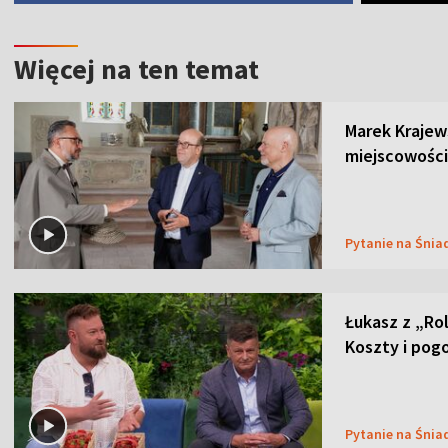
Więcej na ten temat
Marek Krajew
miejscowości
Pytanie na Śnia
Łukasz z „Ro
Koszty i pog
Pytanie na Śnia