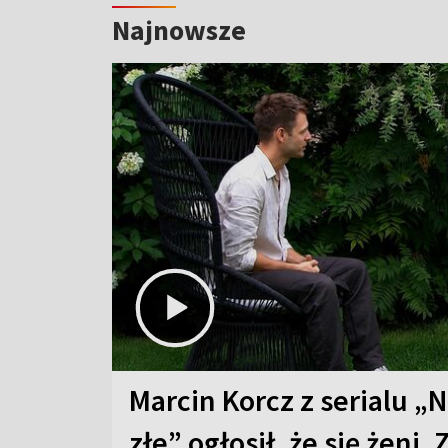
Najnowsze
Marcin Korcz z serialu „N
złe” ogłosił, że się żeni. 