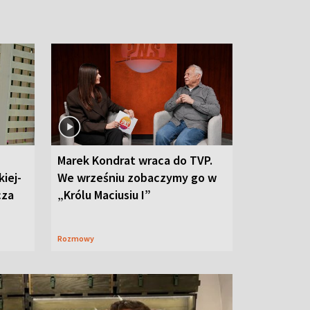
Marek Kondrat wraca do TVP.
iej-
We wrześniu zobaczymy go w
cza
„Królu Maciusiu I”
Rozmowy