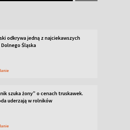
ski odkrywa jedną z najciekawszych
 Dolnego Śląska
danie
lnik szuka żony” o cenach truskawek.
oda uderzają w rolników
danie