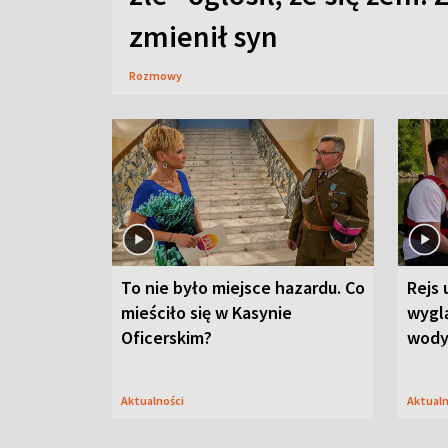
zmienił syn
Rozmowy
To nie było miejsce hazardu. Co
Rejs 
mieściło się w Kasynie
wygl
Oficerskim?
wod
Aktualności
Aktual