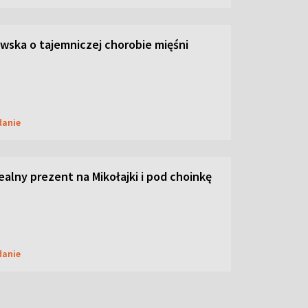
ska o tajemniczej chorobie mięśni
danie
dealny prezent na Mikołajki i pod choinkę
danie