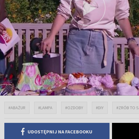
#ABAŻUR
#LAMPA
#OZDOBY
#DIY
#ZRÓB TO 
UDOSTĘPNIJ NA FACEBOOKU