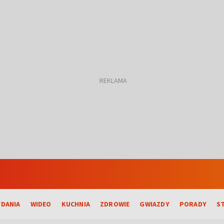
DANIA
WIDEO
KUCHNIA
ZDROWIE
GWIAZDY
PORADY
S