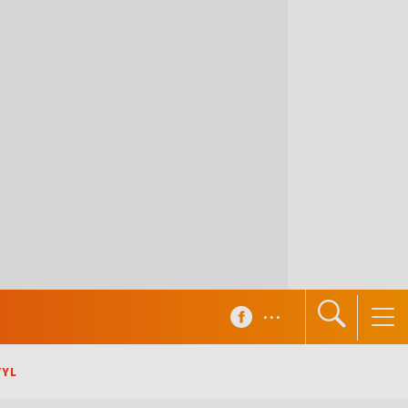
...
TYL