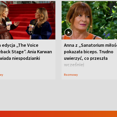
 edycja „The Voice
Anna z „Sanatorium miłoś
back Stage”. Ania Karwan
pokazała biceps. Trudno
wiada niespodzianki
uwierzyć, co przeszła
wcześniej
wy
Rozmowy