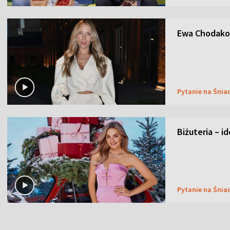
Ewa Chodakow
Pytanie na Śnia
Biżuteria – i
Pytanie na Śnia