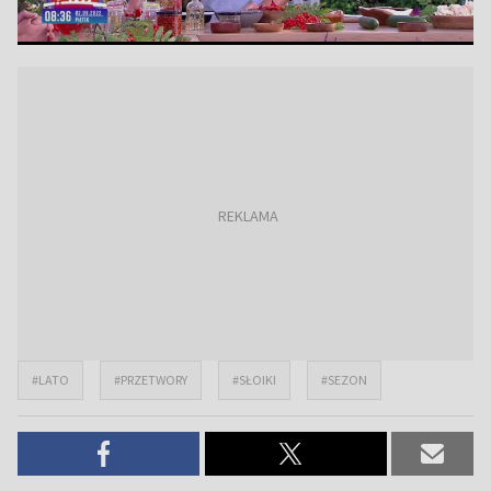
#LATO
#PRZETWORY
#SŁOIKI
#SEZON