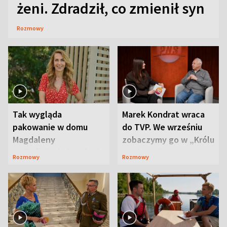
żeni. Zdradził, co zmienił syn
Rozmowy
Tak wygląda
Marek Kondrat wraca
pakowanie w domu
do TVP. We wrześniu
Magdaleny
zobaczymy go w „Królu
Waligórskiej-Lisieckiej.
Maciusiu I”
Rozmowy
Rozmowy
Mąż nie odpuszcza