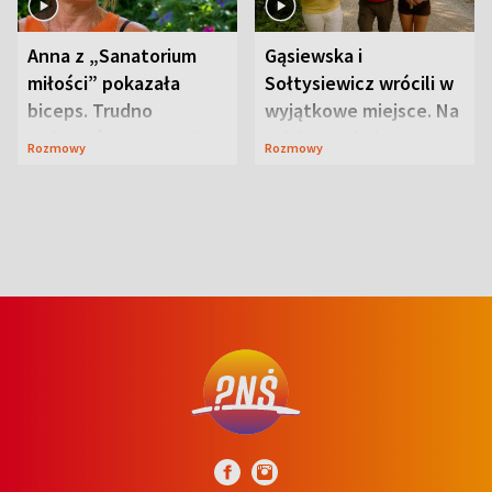
Anna z „Sanatorium
Gąsiewska i
miłości” pokazała
Sołtysiewicz wrócili w
biceps. Trudno
wyjątkowe miejsce. Na
uwierzyć, co przeszła
szlaku czekał
Rozmowy
Rozmowy
wcześniej
niedźwiedź