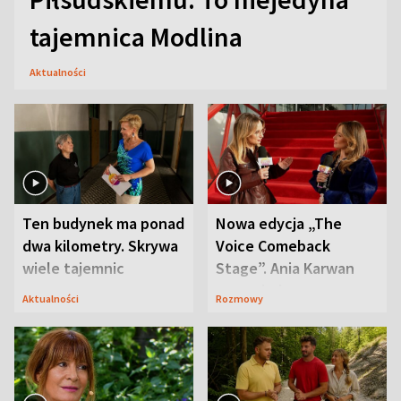
tajemnica Modlina
Aktualności
Ten budynek ma ponad
Nowa edycja „The
dwa kilometry. Skrywa
Voice Comeback
wiele tajemnic
Stage”. Ania Karwan
zapowiada
Aktualności
Rozmowy
niespodzianki