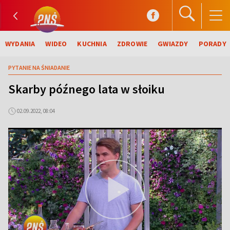
WYDANIA
WIDEO
KUCHNIA
ZDROWIE
GWIAZDY
PORADY
PYTANIE NA ŚNIADANIE
Skarby późnego lata w słoiku
02.09.2022, 08:04