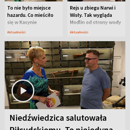
To nie było miejsce
Rejs u zbiegu Narwi i
hazardu. Co mieściło
Wisły. Tak wygląda
się w Kasynie
Modlin od strony wody
Oficerskim?
Aktualności
Aktualności
Niedźwiedzica salutowała
Piłsudskiemu. To niejedyna