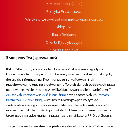
Merchandising (znaki)
Polityka Prywatności
Polityka przeciwdziałania nadużyciom i korupcji
Sklep TVP
Biuro Reklamy
Oferta Dystrybucyjna
Oferta Handlowa
Dostępność
Szanujemy Twoją prywatność
Moje zgody
Kliknij "Akceptuję i przechodzę do serwisu", aby wyrazić zgody na
Procedura zgłoszeń wewnętrznych
korzystanie z technologii automatycznego śledzenia i zbierania danych,
dostęp do informacji na Twoim urządzeniu końcowym i ich
przechowywanie oraz na przetwarzanie Twoich danych osobowych przez
nas, czyli Telewizję Polską S.A. w likwidacji (zwaną dalej również „TVP”),
Zaufanych Partnerów z IAB* (1201 firm)
oraz pozostałych
Zaufanych
Partnerów TVP (93 firm)
, w celach marketingowych (w tym do
zautomatyzowanego dopasowania reklam do Twoich zainteresowań i
mierzenia ich skuteczności) i pozostałych, które wskazujemy poniżej, a
także zgody na udostępnianie przez nas identyfikatora PPID do Google.
Twoje dane osobowe zbierane podczas odwiedzania przez Ciebie naszych