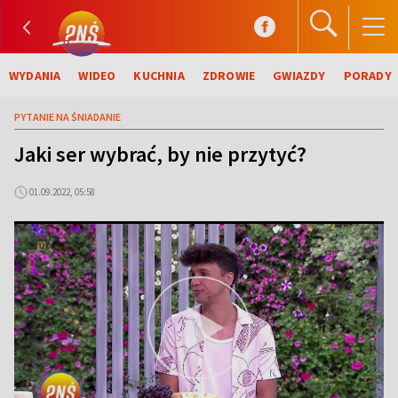
WYDANIA
WIDEO
KUCHNIA
ZDROWIE
GWIAZDY
PORADY
PYTANIE NA ŚNIADANIE
Jaki ser wybrać, by nie przytyć?
01.09.2022, 05:58