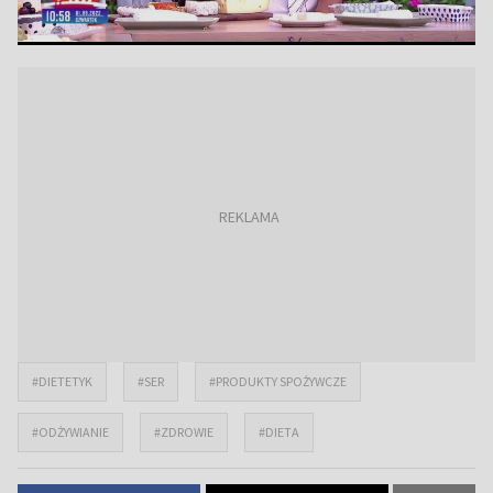
#DIETETYK
#SER
#PRODUKTY SPOŻYWCZE
#ODŻYWIANIE
#ZDROWIE
#DIETA