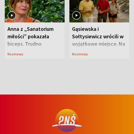
Anna z „Sanatorium
Gąsiewska i
miłości” pokazała
Sołtysiewicz wrócili w
biceps. Trudno
wyjątkowe miejsce. Na
uwierzyć, co przeszła
szlaku czekał
Rozmowy
Rozmowy
wcześniej
niedźwiedź