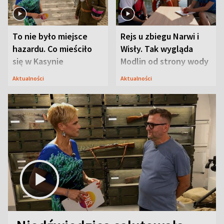
To nie było miejsce
Rejs u zbiegu Narwi i
hazardu. Co mieściło
Wisły. Tak wygląda
się w Kasynie
Modlin od strony wody
Oficerskim?
Aktualności
Aktualności