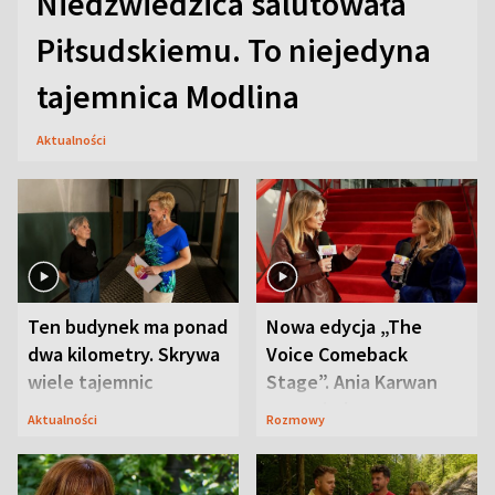
Niedźwiedzica salutowała
Piłsudskiemu. To niejedyna
tajemnica Modlina
Aktualności
Ten budynek ma ponad
Nowa edycja „The
dwa kilometry. Skrywa
Voice Comeback
wiele tajemnic
Stage”. Ania Karwan
zapowiada
Aktualności
Rozmowy
niespodzianki