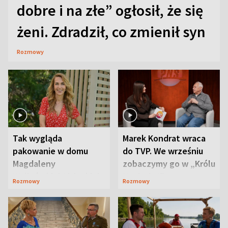
dobre i na złe” ogłosił, że się
żeni. Zdradził, co zmienił syn
Rozmowy
Tak wygląda
Marek Kondrat wraca
pakowanie w domu
do TVP. We wrześniu
Magdaleny
zobaczymy go w „Królu
Waligórskiej-Lisieckiej.
Maciusiu I”
Rozmowy
Rozmowy
Mąż nie odpuszcza