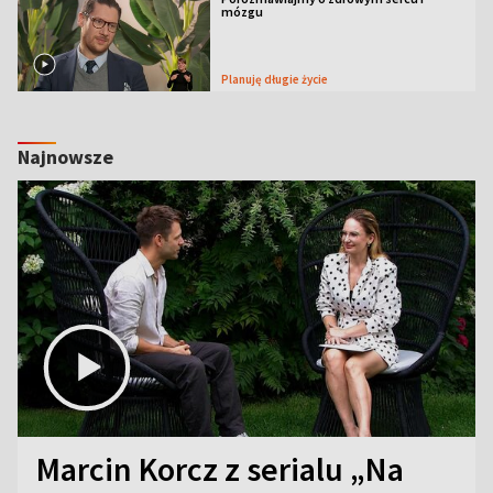
mózgu
Planuję długie życie
Najnowsze
Marcin Korcz z serialu „Na