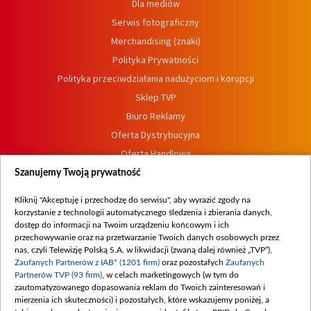
Dla mediów
Serwis fotograficzny
Merchandising (znaki)
Polityka Prywatności
Polityka przeciwdziałania nadużyciom i korupcji
Sklep TVP
Biuro Reklamy
Oferta Dystrybucyjna
Oferta Handlowa
Dostępność
Szanujemy Twoją prywatność
Moje zgody
Kliknij "Akceptuję i przechodzę do serwisu", aby wyrazić zgody na
Procedura zgłoszeń wewnętrznych
korzystanie z technologii automatycznego śledzenia i zbierania danych,
dostęp do informacji na Twoim urządzeniu końcowym i ich
przechowywanie oraz na przetwarzanie Twoich danych osobowych przez
nas, czyli Telewizję Polską S.A. w likwidacji (zwaną dalej również „TVP”),
Zaufanych Partnerów z IAB* (1201 firm)
oraz pozostałych
Zaufanych
Partnerów TVP (93 firm)
, w celach marketingowych (w tym do
zautomatyzowanego dopasowania reklam do Twoich zainteresowań i
mierzenia ich skuteczności) i pozostałych, które wskazujemy poniżej, a