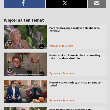
Więcej na ten temat
Porozmawiajmy o wpływie alkoholu na
zdrowie
Planuję długie życie
Ministerstwo Zdrowia chce całkowitego
zakazu reklam alkoholu
Pytanie na Śniadanie
Nowotwory u mężczyzn - nadal tematem
tabu?
Pytanie na Śniadanie
Porozmawiajmy o zdrowym sercu i