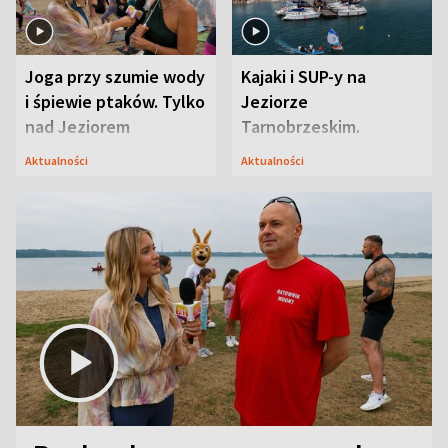
Joga przy szumie wody
Kajaki i SUP-y na
i śpiewie ptaków. Tylko
Jeziorze
nad Jeziorem
Tarnobrzeskim.
Tarnobrzeskim
Przyrodnicy zwracają
Aktualności
Aktualności
uwagę na coś jeszcze