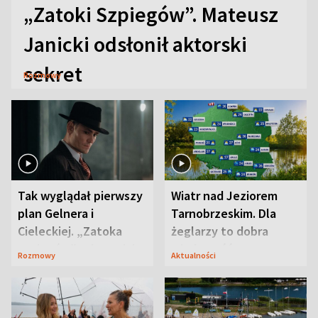
„Zatoki Szpiegów”. Mateusz
Janicki odsłonił aktorski
sekret
Rozmowy
Tak wyglądał pierwszy
Wiatr nad Jeziorem
plan Gelnera i
Tarnobrzeskim. Dla
Cieleckiej. „Zatoka
żeglarzy to dobra
szpiegów” od razu ich
wiadomość
Rozmowy
Aktualności
zaskoczyła