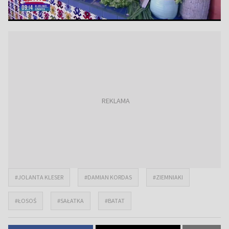
#JOLANTA KLESER
#DAMIAN KORDAS
#ZIEMNIAKI
#ŁOSOŚ
#SAŁATKA
#BATAT