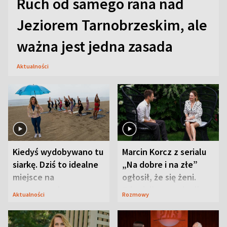
Ruch od samego rana nad
Jeziorem Tarnobrzeskim, ale
ważna jest jedna zasada
Aktualności
Kiedyś wydobywano tu
Marcin Korcz z serialu
siarkę. Dziś to idealne
„Na dobre i na złe”
miejsce na
ogłosił, że się żeni.
wypoczynek
Zdradził, co zmienił
Aktualności
Rozmowy
syn