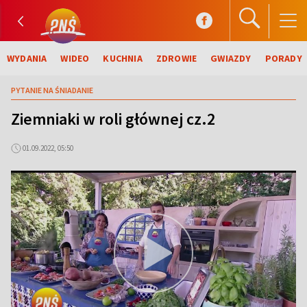
WYDANIA
WIDEO
KUCHNIA
ZDROWIE
GWIAZDY
PORADY
PYTANIE NA ŚNIADANIE
Ziemniaki w roli głównej cz.2
01.09.2022, 05:50