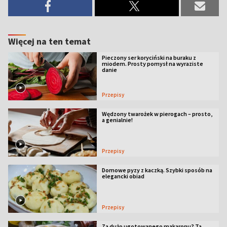
Więcej na ten temat
Pieczony ser koryciński na buraku z
miodem. Prosty pomysł na wyraziste
danie
Przepisy
Wędzony twarożek w pierogach – prosto,
a genialnie!
Przepisy
Domowe pyzy z kaczką. Szybki sposób na
elegancki obiad
Przepisy
Za dużo ugotowanego makaronu? Ta