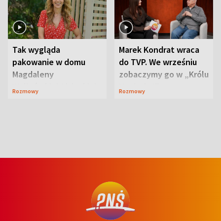
Tak wygląda
Marek Kondrat wraca
pakowanie w domu
do TVP. We wrześniu
Magdaleny
zobaczymy go w „Królu
Waligórskiej-Lisieckiej.
Maciusiu I”
Rozmowy
Rozmowy
Mąż nie odpuszcza