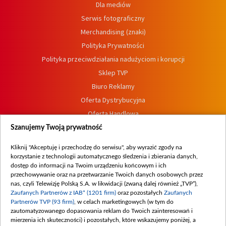
Dla mediów
Serwis fotograficzny
Merchandising (znaki)
Polityka Prywatności
Polityka przeciwdziałania nadużyciom i korupcji
Sklep TVP
Biuro Reklamy
Oferta Dystrybucyjna
Oferta Handlowa
Dostępność
Szanujemy Twoją prywatność
Moje zgody
Kliknij "Akceptuję i przechodzę do serwisu", aby wyrazić zgody na
Procedura zgłoszeń wewnętrznych
korzystanie z technologii automatycznego śledzenia i zbierania danych,
dostęp do informacji na Twoim urządzeniu końcowym i ich
przechowywanie oraz na przetwarzanie Twoich danych osobowych przez
nas, czyli Telewizję Polską S.A. w likwidacji (zwaną dalej również „TVP”),
Zaufanych Partnerów z IAB* (1201 firm)
oraz pozostałych
Zaufanych
Partnerów TVP (93 firm)
, w celach marketingowych (w tym do
zautomatyzowanego dopasowania reklam do Twoich zainteresowań i
mierzenia ich skuteczności) i pozostałych, które wskazujemy poniżej, a