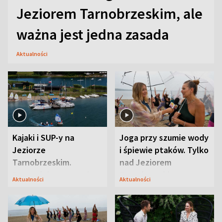
Jeziorem Tarnobrzeskim, ale
ważna jest jedna zasada
Aktualności
Kajaki i SUP-y na
Joga przy szumie wody
Jeziorze
i śpiewie ptaków. Tylko
Tarnobrzeskim.
nad Jeziorem
Przyrodnicy zwracają
Tarnobrzeskim
Aktualności
Aktualności
uwagę na coś jeszcze