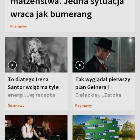
małżeństwa. Jedna sytuacja
wraca jak bumerang
Rozmowy
To dlatego Irena
Tak wyglądał pierwszy
Santor wciąż ma tyle
plan Gelnera i
energii. Jej recepta
Cieleckiej. „Zatoka
jest zaskakująco
szpiegów” od razu ich
Rozmowy
Rozmowy
prosta
zaskoczyła