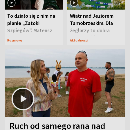
To działo się z nim na
Wiatr nad Jeziorem
planie „Zatoki
Tarnobrzeskim. Dla
Szpiegów”. Mateusz
żeglarzy to dobra
Janicki odsłonił
wiadomość
Rozmowy
Aktualności
aktorski sekret
Ruch od samego rana nad