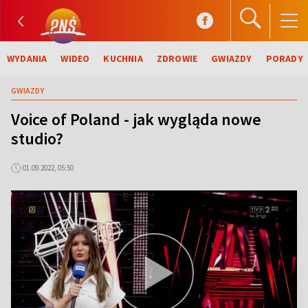
WYDANIA
WIDEO
KUCHNIA
ZDROWIE
GWIAZDY
PORADY
GWIAZDY
Voice of Poland - jak wygląda nowe
studio?
01.09.2022, 05:50