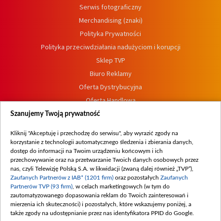
Serwis fotograficzny
Merchandising (znaki)
Polityka Prywatności
Polityka przeciwdziałania nadużyciom i korupcji
Sklep TVP
Biuro Reklamy
Oferta Dystrybucyjna
Oferta Handlowa
Dostępność
Szanujemy Twoją prywatność
Moje zgody
Kliknij "Akceptuję i przechodzę do serwisu", aby wyrazić zgody na
Procedura zgłoszeń wewnętrznych
korzystanie z technologii automatycznego śledzenia i zbierania danych,
dostęp do informacji na Twoim urządzeniu końcowym i ich
przechowywanie oraz na przetwarzanie Twoich danych osobowych przez
nas, czyli Telewizję Polską S.A. w likwidacji (zwaną dalej również „TVP”),
Zaufanych Partnerów z IAB* (1201 firm)
oraz pozostałych
Zaufanych
Partnerów TVP (93 firm)
, w celach marketingowych (w tym do
zautomatyzowanego dopasowania reklam do Twoich zainteresowań i
mierzenia ich skuteczności) i pozostałych, które wskazujemy poniżej, a
także zgody na udostępnianie przez nas identyfikatora PPID do Google.