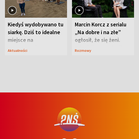
Kiedyś wydobywano tu
Marcin Korcz z serialu
siarkę. Dziś to idealne
„Na dobre i na złe”
miejsce na
ogłosił, że się żeni.
wypoczynek
Zdradził, co zmienił
Aktualności
Rozmowy
syn