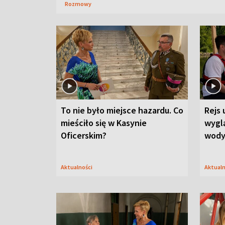
Rozmowy
To nie było miejsce hazardu. Co
Rejs 
mieściło się w Kasynie
wygl
Oficerskim?
wod
Aktualności
Aktual