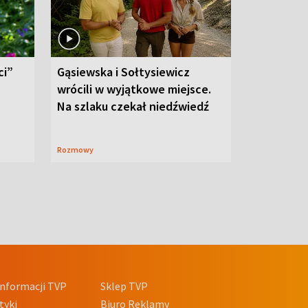
ci”
Gąsiewska i Sołtysiewicz
wrócili w wyjątkowe miejsce.
Na szlaku czekał niedźwiedź
Rozmowy
nformacji TVP
Sklep TVP
tyki
Biuro Reklamy