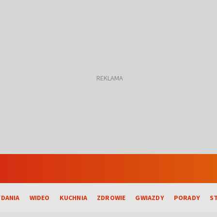
DANIA
WIDEO
KUCHNIA
ZDROWIE
GWIAZDY
PORADY
S