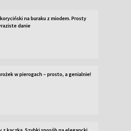
 koryciński na buraku z miodem. Prosty
raziste danie
ożek w pierogach – prosto, a genialnie!
z kaczką. Szybki sposób na elegancki