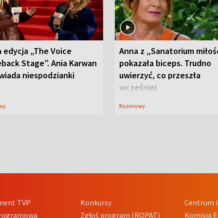
 edycja „The Voice
Anna z „Sanatorium miłoś
back Stage”. Ania Karwan
pokazała biceps. Trudno
wiada niespodzianki
uwierzyć, co przeszła
wcześniej
wy
Rozmowy
ment TVP
Konkursy
Centrum i
Programowa
Zgłoś program (ROPAT)
Komisja E