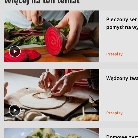
Więcej na ten temat
Pieczony ser
pomysł na wy
Przepisy
Wędzony twar
Przepisy
Domowe pyzy 