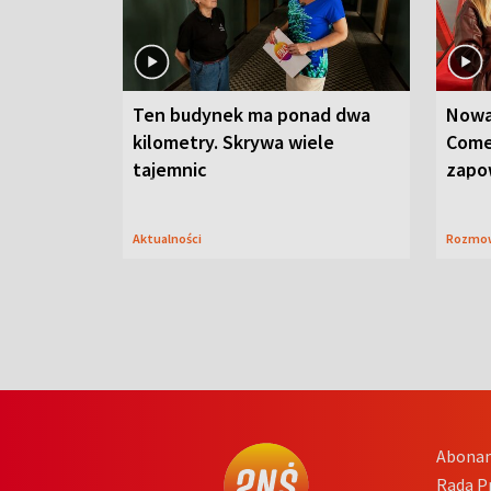
Ten budynek ma ponad dwa
Nowa
kilometry. Skrywa wiele
Come
tajemnic
zapo
Aktualności
Rozmo
Abona
Rada 