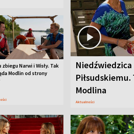
Niedźwiedzica
u zbiegu Narwi i Wisły. Tak
ąda Modlin od strony
Piłsudskiemu. 
y
Modlina
ności
Aktualności