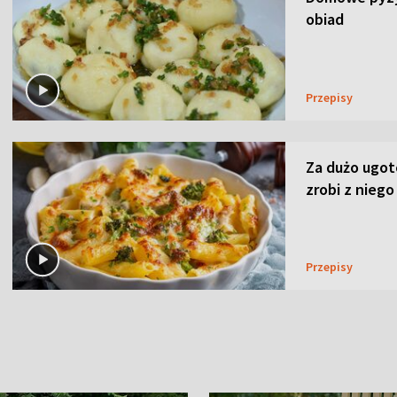
obiad
Przepisy
Za dużo ugo
zrobi z niego
Przepisy