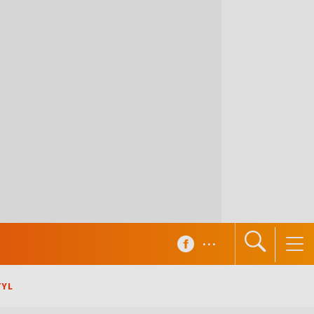
...
TYL