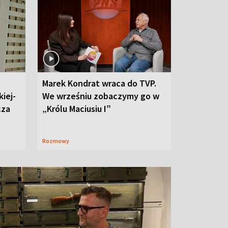
Marek Kondrat wraca do TVP.
iej-
We wrześniu zobaczymy go w
cza
„Królu Maciusiu I”
Rozmowy