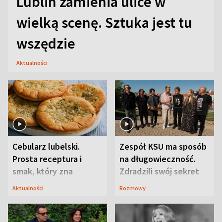
Lublin zamienia ulice w
wielką scenę. Sztuka jest tu
wszędzie
Aktualności
Cebularz lubelski.
Zespół KSU ma sposób
Prosta receptura i
na długowieczność.
smak, który zna
Zdradzili swój sekret
Lubelszczyzna
Aktualności
Rozmowy