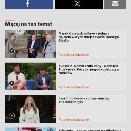
Więcej na ten temat
Marek Krajewski odkrywa jedną z
najciekawszych miejscowości Dolnego
Śląska
Pytanie na Śniadanie
Łukasz z „Rolnik szuka żony” o cenach
truskawek. Koszty i pogoda uderzają w
rolników
Pytanie na Śniadanie
Ewa Chodakowska o tajemniczej
chorobie mięśni
Pytanie na Śniadanie
Biżuteria – idealny prezent na Mikołajki i