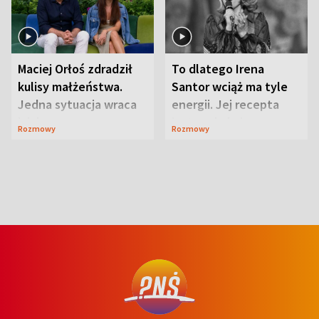
Maciej Orłoś zdradził
To dlatego Irena
kulisy małżeństwa.
Santor wciąż ma tyle
Jedna sytuacja wraca
energii. Jej recepta
jak bumerang
jest zaskakująco
Rozmowy
Rozmowy
prosta