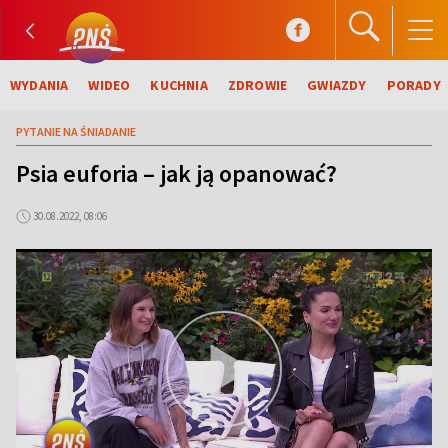
WYDANIA
WIDEO
KUCHNIA
ZDROWIE
GWIAZDY
PORADY
PYTANIE NA ŚNIADANIE
Psia euforia – jak ją opanować?
30.08.2022, 08:06