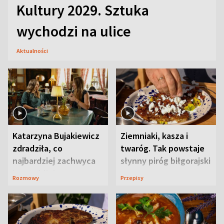
Kultury 2029. Sztuka
wychodzi na ulice
Aktualności
Katarzyna Bujakiewicz
Ziemniaki, kasza i
zdradziła, co
twaróg. Tak powstaje
najbardziej zachwyca
słynny piróg biłgorajski
ją w Lublinie
Rozmowy
Przepisy