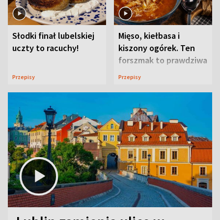
Słodki finał lubelskiej
Mięso, kiełbasa i
uczty to racuchy!
kiszony ogórek. Ten
forszmak to prawdziwa
uczta
Przepisy
Przepisy