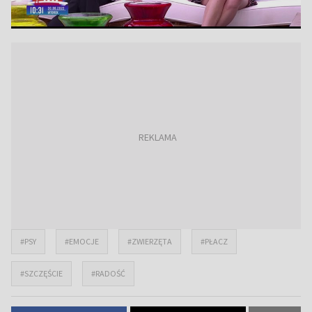
#PSY
#EMOCJE
#ZWIERZĘTA
#PŁACZ
#SZCZĘŚCIE
#RADOŚĆ