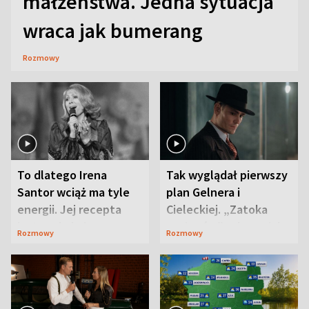
małżeństwa. Jedna sytuacja
wraca jak bumerang
Rozmowy
To dlatego Irena
Tak wyglądał pierwszy
Santor wciąż ma tyle
plan Gelnera i
energii. Jej recepta
Cieleckiej. „Zatoka
jest zaskakująco
szpiegów” od razu ich
Rozmowy
Rozmowy
prosta
zaskoczyła