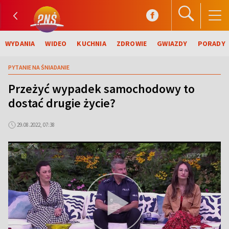
WYDANIA
WIDEO
KUCHNIA
ZDROWIE
GWIAZDY
PORADY
PYTANIE NA ŚNIADANIE
Przeżyć wypadek samochodowy to
dostać drugie życie?
29.08.2022, 07:38