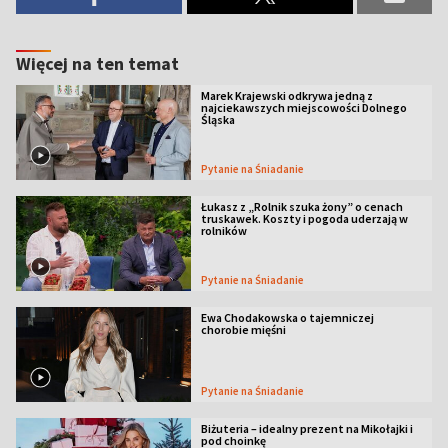
Więcej na ten temat
Marek Krajewski odkrywa jedną z
najciekawszych miejscowości Dolnego
Śląska
Pytanie na Śniadanie
Łukasz z „Rolnik szuka żony” o cenach
truskawek. Koszty i pogoda uderzają w
rolników
Pytanie na Śniadanie
Ewa Chodakowska o tajemniczej
chorobie mięśni
Pytanie na Śniadanie
Biżuteria – idealny prezent na Mikołajki i
pod choinkę