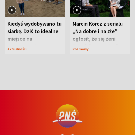
Kiedyś wydobywano tu
Marcin Korcz z serialu
siarkę. Dziś to idealne
„Na dobre i na złe”
miejsce na
ogłosił, że się żeni.
wypoczynek
Zdradził, co zmienił
Aktualności
Rozmowy
syn