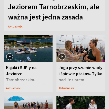
Jeziorem Tarnobrzeskim, ale
ważna jest jedna zasada
Aktualności
Kajaki i SUP-y na
Joga przy szumie wody
Jeziorze
i śpiewie ptaków. Tylko
Tarnobrzeskim.
nad Jeziorem
Przyrodnicy zwracają
Tarnobrzeskim
Aktualności
Aktualności
uwagę na coś jeszcze