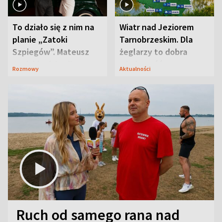
To działo się z nim na
Wiatr nad Jeziorem
planie „Zatoki
Tarnobrzeskim. Dla
Szpiegów”. Mateusz
żeglarzy to dobra
Janicki odsłonił
wiadomość
Rozmowy
Aktualności
aktorski sekret
Ruch od samego rana nad