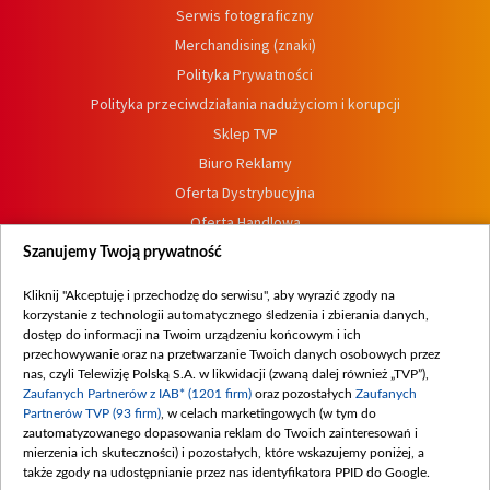
Serwis fotograficzny
Merchandising (znaki)
Polityka Prywatności
Polityka przeciwdziałania nadużyciom i korupcji
Sklep TVP
Biuro Reklamy
Oferta Dystrybucyjna
Oferta Handlowa
Dostępność
Szanujemy Twoją prywatność
Moje zgody
Kliknij "Akceptuję i przechodzę do serwisu", aby wyrazić zgody na
Procedura zgłoszeń wewnętrznych
korzystanie z technologii automatycznego śledzenia i zbierania danych,
dostęp do informacji na Twoim urządzeniu końcowym i ich
przechowywanie oraz na przetwarzanie Twoich danych osobowych przez
nas, czyli Telewizję Polską S.A. w likwidacji (zwaną dalej również „TVP”),
Zaufanych Partnerów z IAB* (1201 firm)
oraz pozostałych
Zaufanych
Partnerów TVP (93 firm)
, w celach marketingowych (w tym do
zautomatyzowanego dopasowania reklam do Twoich zainteresowań i
mierzenia ich skuteczności) i pozostałych, które wskazujemy poniżej, a
także zgody na udostępnianie przez nas identyfikatora PPID do Google.