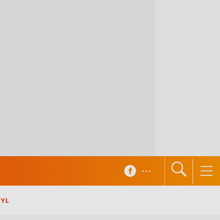
...
TYL