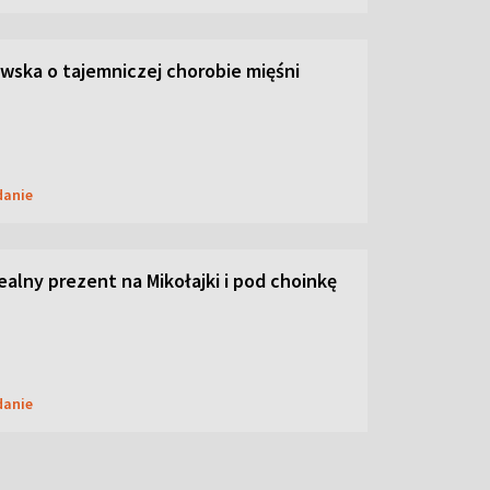
ska o tajemniczej chorobie mięśni
danie
dealny prezent na Mikołajki i pod choinkę
danie