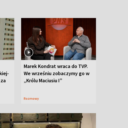
Marek Kondrat wraca do TVP.
iej-
We wrześniu zobaczymy go w
cza
„Królu Maciusiu I”
Rozmowy