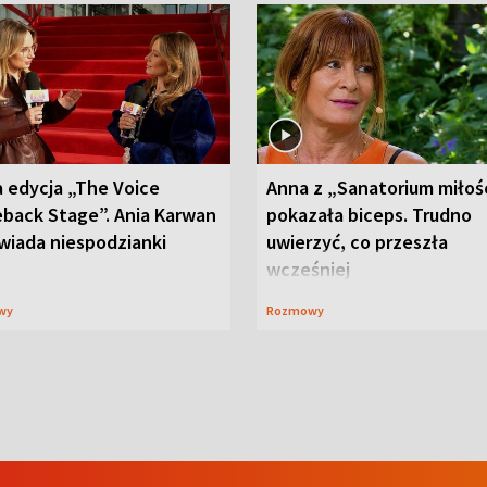
 edycja „The Voice
Anna z „Sanatorium miłoś
back Stage”. Ania Karwan
pokazała biceps. Trudno
wiada niespodzianki
uwierzyć, co przeszła
wcześniej
wy
Rozmowy