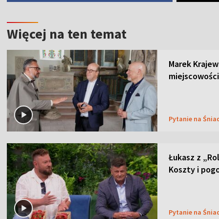
Więcej na ten temat
Marek Krajew
miejscowości
Pytanie na Śnia
Łukasz z „Ro
Koszty i pog
Pytanie na Śnia