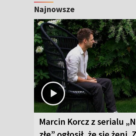
Najnowsze
Marcin Korcz z serialu „N
złe” ogłosił, że się żeni. 