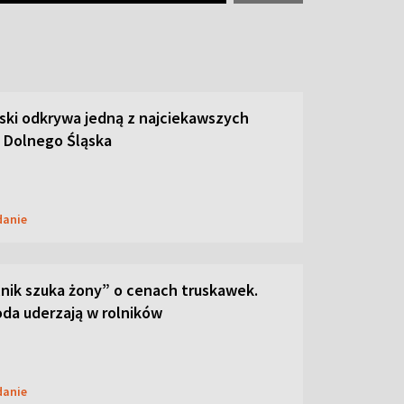
ski odkrywa jedną z najciekawszych
 Dolnego Śląska
danie
lnik szuka żony” o cenach truskawek.
oda uderzają w rolników
danie