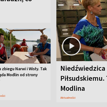
Niedźwiedzica
u zbiegu Narwi i Wisły. Tak
ąda Modlin od strony
Piłsudskiemu. 
y
Modlina
ności
Aktualności