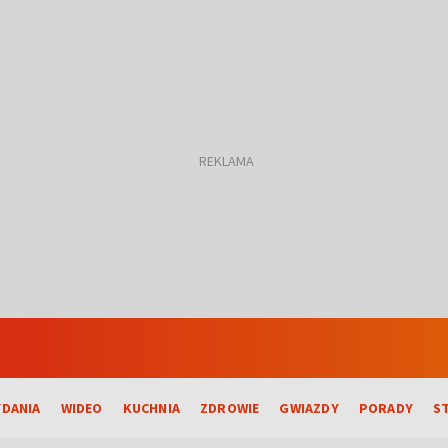
DANIA
WIDEO
KUCHNIA
ZDROWIE
GWIAZDY
PORADY
S