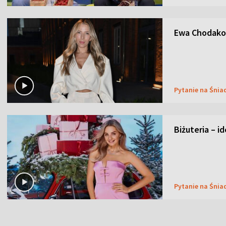
Ewa Chodakow
Pytanie na Śnia
Biżuteria – i
Pytanie na Śnia