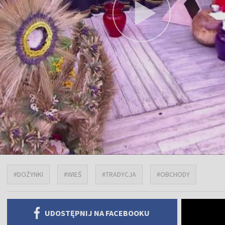
#DOŻYNKI
#WIEŚ
#TRADYCJA
#OBCHODY
UDOSTĘPNIJ NA FACEBOOKU