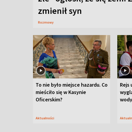
zmienił syn
Rozmowy
To nie było miejsce hazardu. Co
Rejs 
mieściło się w Kasynie
wygl
Oficerskim?
wod
Aktualności
Aktual