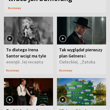
Rozmowy
To dlatego Irena
Tak wyglądał pierwszy
Santor wciąż ma tyle
plan Gelnera i
energii. Jej recepta
Cieleckiej. „Zatoka
jest zaskakująco
szpiegów” od razu ich
Rozmowy
Rozmowy
prosta
zaskoczyła