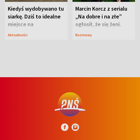
Kiedyś wydobywano tu
Marcin Korcz z serialu
siarkę. Dziś to idealne
„Na dobre i na złe”
miejsce na
ogłosił, że się żeni.
wypoczynek
Zdradził, co zmienił
Aktualności
Rozmowy
syn