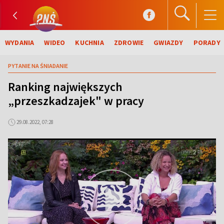
WYDANIA
WIDEO
KUCHNIA
ZDROWIE
GWIAZDY
PORADY
PYTANIE NA ŚNIADANIE
Ranking największych
„przeszkadzajek" w pracy
29.08.2022, 07:28