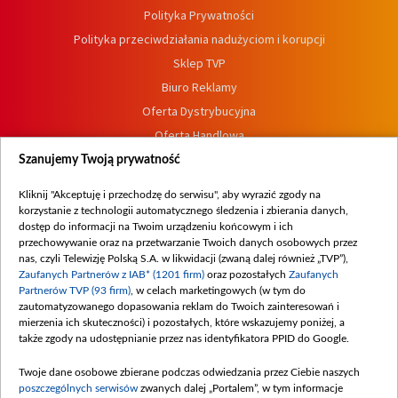
Polityka Prywatności
Polityka przeciwdziałania nadużyciom i korupcji
Sklep TVP
Biuro Reklamy
Oferta Dystrybucyjna
Oferta Handlowa
Dostępność
Szanujemy Twoją prywatność
Moje zgody
Kliknij "Akceptuję i przechodzę do serwisu", aby wyrazić zgody na
Procedura zgłoszeń wewnętrznych
korzystanie z technologii automatycznego śledzenia i zbierania danych,
dostęp do informacji na Twoim urządzeniu końcowym i ich
przechowywanie oraz na przetwarzanie Twoich danych osobowych przez
nas, czyli Telewizję Polską S.A. w likwidacji (zwaną dalej również „TVP”),
Zaufanych Partnerów z IAB* (1201 firm)
oraz pozostałych
Zaufanych
Partnerów TVP (93 firm)
, w celach marketingowych (w tym do
zautomatyzowanego dopasowania reklam do Twoich zainteresowań i
mierzenia ich skuteczności) i pozostałych, które wskazujemy poniżej, a
także zgody na udostępnianie przez nas identyfikatora PPID do Google.
Twoje dane osobowe zbierane podczas odwiedzania przez Ciebie naszych
poszczególnych serwisów
zwanych dalej „Portalem”, w tym informacje