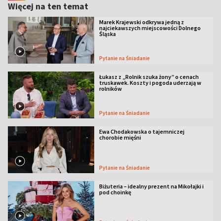
Więcej na ten temat
Marek Krajewski odkrywa jedną z
najciekawszych miejscowości Dolnego
Śląska
Pytanie na Śniadanie
Łukasz z „Rolnik szuka żony” o cenach
truskawek. Koszty i pogoda uderzają w
rolników
Pytanie na Śniadanie
Ewa Chodakowska o tajemniczej
chorobie mięśni
Pytanie na Śniadanie
Biżuteria – idealny prezent na Mikołajki i
pod choinkę