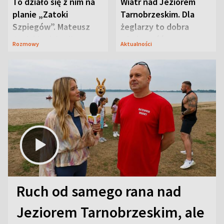
To działo się z nim na
Wiatr nad Jeziorem
planie „Zatoki
Tarnobrzeskim. Dla
Szpiegów”. Mateusz
żeglarzy to dobra
Janicki odsłonił
wiadomość
Rozmowy
Aktualności
aktorski sekret
Ruch od samego rana nad
Jeziorem Tarnobrzeskim, ale