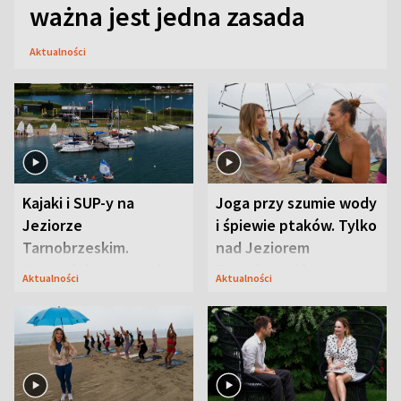
ważna jest jedna zasada
Aktualności
Kajaki i SUP-y na
Joga przy szumie wody
Jeziorze
i śpiewie ptaków. Tylko
Tarnobrzeskim.
nad Jeziorem
Przyrodnicy zwracają
Tarnobrzeskim
Aktualności
Aktualności
uwagę na coś jeszcze